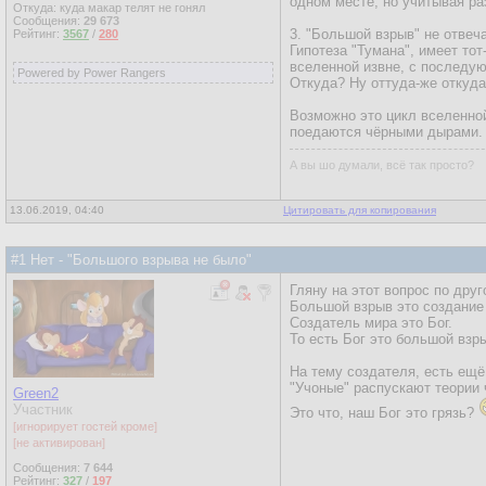
одном месте, но учитывая р
Откуда: куда макар телят не гонял
Сообщения:
29 673
3. "Большой взрыв" не отвеч
Рейтинг:
3567
/
280
Гипотеза "Тумана", имеет то
вселенной извне, с последую
Powered by Power Rangers
Откуда? Ну оттуда-же откуда
Возможно это цикл вселенно
поедаются чёрными дырами. В
А вы шо думали, всё так просто?
13.06.2019, 04:40
Цитировать для копирования
#1 Нет - "Большого взрыва не было"
Гляну на этот вопрос по друг
Большой взрыв это создание
Создатель мира это Бог.
То есть Бог это большой взр
На тему создателя, есть ещё
"Учоные" распускают теории 
Green2
Участник
Это что, наш Бог это грязь?
[игнорирует гостей кроме]
[не активирован]
Сообщения:
7 644
Рейтинг:
327
/
197