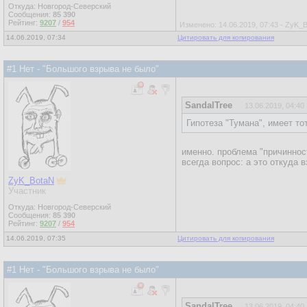
Откуда: Новгород-Северский
Сообщения:
85 390
Рейтинг:
9207
/
954
Изменено: 14.06.2019, 07:43 - ZyK_
14.06.2019, 07:34
Цитировать для копирования
#1 Нет - "Большого взрыва не было"
SandalTree
13.06.2019, 04:40
Гипотеза "Тумана", имеет тот
именно. проблема "причиннос
всегда вопрос: а это откуда 
ZyK_BotaN
Участник
Откуда: Новгород-Северский
Сообщения:
85 390
Рейтинг:
9207
/
954
14.06.2019, 07:35
Цитировать для копирования
#1 Нет - "Большого взрыва не было"
SandalTree
13.06.2019, 04:40