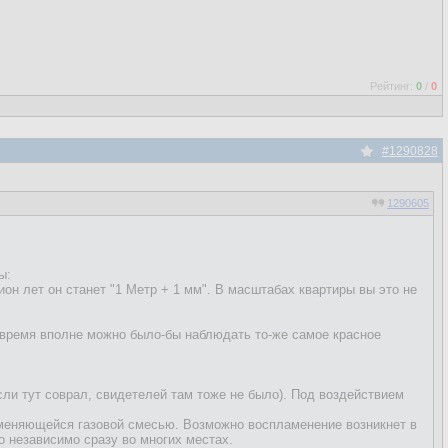
Рейтинг:
0
/
0
#1290828
1290605
ы:
ион лет он станет "1 Метр + 1 мм". В масштабах квартиры вы это не
е время вполне можно было-бы наблюдать то-же самое красное
если тут соврал, свидетелей там тоже не было). Под воздействием
аменяющейся газовой смесью. Возможно воспламенение возникнет в
 независимо сразу во многих местах.