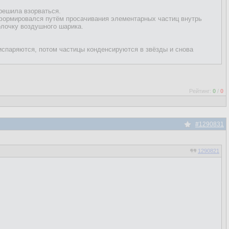
 решила взорваться.
о сформировался путём просачивания элементарных частиц внутрь
олочку воздушного шарика.
испаряются, потом частицы конденсируются в звёзды и снова
Рейтинг:
0
/
0
#1290831
1290821