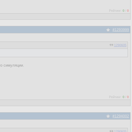
Рейтинг:
0
/
0
#1293999
1290605
то симуляции.
Рейтинг:
0
/
0
#1294002
1290605