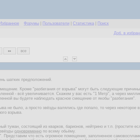
Избранное
Форумы
|
Пользователи
|
Статистика
|
Поиск
Доб. в избра
все
ень шатких предположений.
смещение. Кроме "разбегания от взрыва" могут быть следующие причины
ленной - всё увеличивается. Скажем у вас есть "1 Метр", а через милли
ленной вы будете наблюдать красное смещение от якобы "разбегания".
ыва не было, а просто звёзды валялись где попало, то через некоторое
ого взрыва.
ый туман, состоящий из кварков, барионов, нейтрино и т.п. (простите е
 звёзды
одновременно
по всему обьёму.
о". Представим что есть огромное помещение, заполненное самовоспла