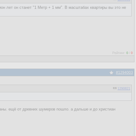
он лет он станет "1 Метр + 1 мм". В масштабах квартиры вы это не
Рейтинг:
0
/
0
#1294003
1290821
еланы. ещё от древних шумеров пошло. а дальше и до христиан