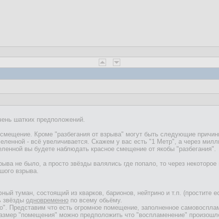
чень шатких предположений.
 смещение. Кроме "разбегания от взрыва" могут быть следующие причин
еленной - всё увеличивается. Скажем у вас есть "1 Метр", а через милл
еленной вы будете наблюдать красное смещение от якобы "разбегания".
рыва не было, а просто звёзды валялись где попало, то через некоторо
шого взрыва.
ный туман, состоящий из кварков, барионов, нейтрино и т.п. (простите 
ь звёзды
одновременно
по всему обьёму.
но". Представим что есть огромное помещение, заполненное самовоспл
размер "помещения" можно предположить что "воспламенение" произошло