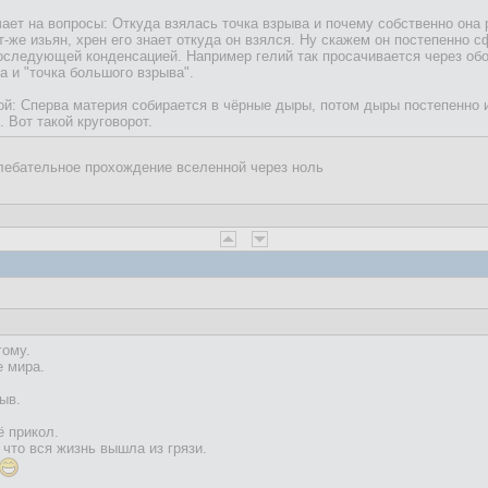
чает на вопросы: Откуда взялась точка взрыва и почему собственно она
от-же изьян, хрен его знает откуда он взялся. Ну скажем он постепенн
последующей конденсацией. Например гелий так просачивается через об
а и "точка большого взрыва".
ой: Сперва материя собирается в чёрные дыры, потом дыры постепенно 
Вот такой круговорот.
олебательное прохождение вселенной через ноль
гому.
е мира.
ыв.
ё прикол.
 что вся жизнь вышла из грязи.