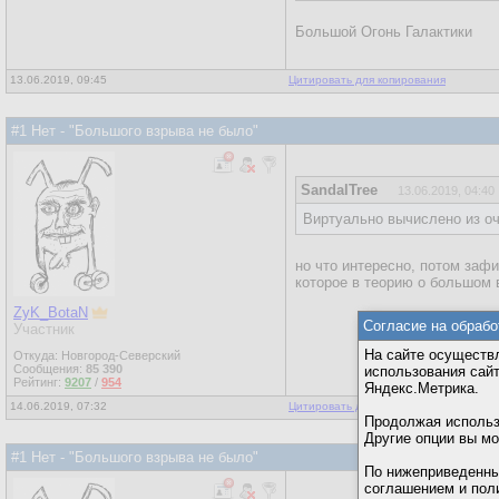
Большой Огонь Галактики
13.06.2019, 09:45
Цитировать для копирования
#1 Нет - "Большого взрыва не было"
SandalTree
13.06.2019, 04:40
Виртуально вычислено из о
но что интересно, потом заф
которое в теорию о большом 
ZyK_BotaN
Согласие на обрабо
Участник
На сайте осуществл
Откуда: Новгород-Северский
Сообщения:
85 390
использования сай
Рейтинг:
9207
/
954
Яндекс.Метрика.
14.06.2019, 07:32
Цитировать для копирования
Продолжая использо
Другие опции вы м
#1 Нет - "Большого взрыва не было"
По нижеприведенны
соглашением и пол