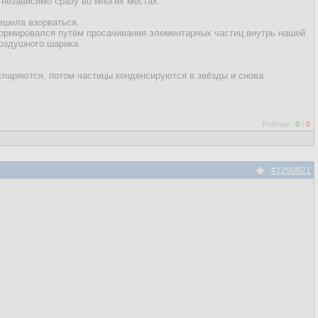
независимо сразу во многих местах.
решила взорваться.
 сформировался путём просачивания элементарных частиц внутрь нашей
воздушного шарика.
спаряются, потом частицы конденсируются в звёзды и снова
Рейтинг:
0
/
0
#1290821