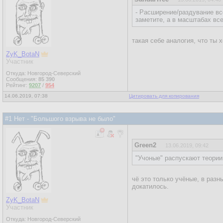
- Расширение/раздувание все
заметите, а в масштабах вс
такая себе аналогия, что ты 
ZyK_BotaN
Участник
Откуда: Новгород-Северский
Сообщения:
85 390
Рейтинг:
9207
/
954
14.06.2019, 07:38
Цитировать для копирования
#1 Нет - "Большого взрыва не было"
Green2
13.06.2019, 09:42
"Учоные" распускают теории
чё это только учёные, в разн
докатилось.
ZyK_BotaN
Участник
Откуда: Новгород-Северский