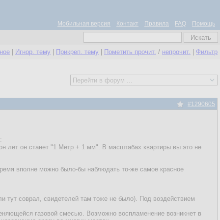
Мобильная версия
Контакт
Правила
FAQ
Помощь
нное
|
Игнор. тему
|
Прикреп. тему
|
Пометить прочит.
/
непрочит.
|
Фильтр
#1290605
:
он лет он станет "1 Метр + 1 мм". В масштабах квартиры вы это не
 время вполне можно было-бы наблюдать то-же самое красное
сли тут соврал, свидетелей там тоже не было). Под воздействием
меняющейся газовой смесью. Возможно воспламенение возникнет в