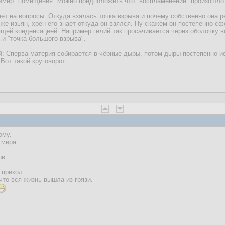
азмер "помещения" можно предположить что "воспламенение" произошло 
ает на вопросы: Откуда взялась точка взрыва и почему собственно она 
т-же изьян, хрен его знает откуда он взялся. Ну скажем он постепенно
щей конденсацией. Например гелий так просачивается через оболочку 
 и "точка большого взрыва".
й: Сперва материя собирается в чёрные дыры, потом дыры постепенно и
от такой круговорот.
ому.
 мира.
ыв.
 прикол.
что вся жизнь вышла из грязи.