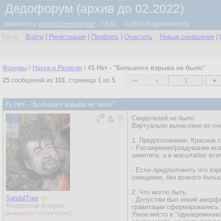
Дедофорум (архив до 02.2022)
powered by
simpleCommunicator
- 2.0.61 © 2026 Programmizd 02
Гость
Войти
|
Регистрация
|
Профиль
|
Очистить
Новые сообщения
|
Форумы
/
Наука и Религия
/
#1 Нет - "Большого взрыва не было"
25
сообщений из
118
, страница
1
из
5
1
#1 Нет - "Большого взрыва не было"
Свидетелей не было.
Виртуально вычислено из оч
1. Предположение: Красное 
- Расширение/раздувание все
заметите, а в масштабах все
- Если предположить что взр
смещение, без всякого больш
2. Что могло быть:
SandalTree
- Допустим был некий аморфн
Модератор форума
гравитации сформировались
[игнорирует гостей кроме]
Узкое место в "одновременн