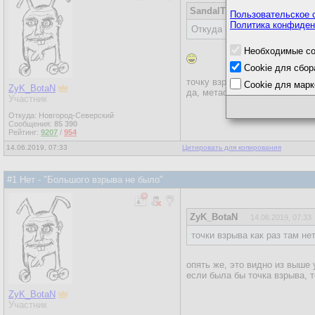
SandalTree
13.06.2019, 04:40
Пользовательское 
Политика конфиден
Откуда взялась точка взрыв
Необходимые co
Cookie для сбор
точку взрыва придумали уже 
Cookie для марк
ZyK_BotaN
да, метафора "взрыв" - далека
Участник
Откуда: Новгород-Северский
Сообщения:
85 390
Рейтинг:
9207
/
954
14.06.2019, 07:33
Цитировать для копирования
#1 Нет - "Большого взрыва не было"
ZyK_BotaN
14.06.2019, 07:33
точки взрыва как раз там нет
опять же, это видно из выше
если была бы точка взрыва, 
ZyK_BotaN
Участник