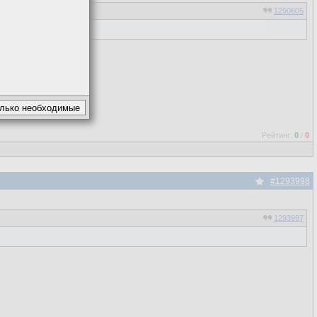
1290605
Рейтинг:
0
/
0
#1293998
1293997