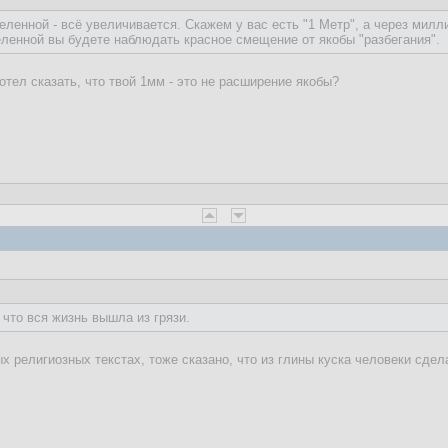
ленной - всё увеличивается. Скажем у вас есть "1 Метр", а через милли
еленной вы будете наблюдать красное смещение от якобы "разбегания".
хотел сказать, что твой 1мм - это не расширение якобы?
 что вся жизнь вышла из грязи.
ых религиозных текстах, тоже сказано, что из глины куска человеки сд