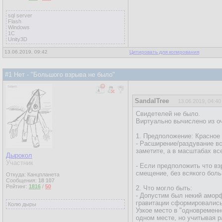
sql server
Flash
Windows
1C
Unity3D
13.06.2019, 09:42
Цитировать для копирования
#1 Нет - "Большого взрыва не было"
SandalTree
13.06.2019, 04:40
Свидетелей не было.
Виртуально вычислено из о
1. Предположение: Красное
- Расширение/раздувание вс
заметите, а в масштабах вс
Дырокол
Участник
- Если предположить что вз
смещение, без всякого боль
Откуда: Канцпланета
Сообщения:
18 107
Рейтинг:
1816
/
50
2. Что могло быть:
- Допустим был некий аморф
гравитации сформировалис
Колю дыры
Узкое место в "одновремен
одном месте, но учитывая 