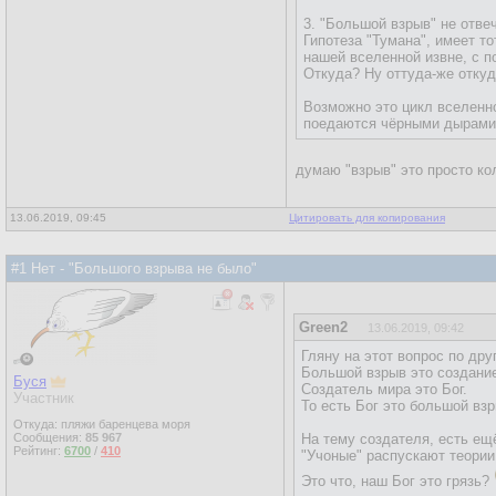
3. "Большой взрыв" не отве
Гипотеза "Тумана", имеет т
нашей вселенной извне, с 
Откуда? Ну оттуда-же откуд
Возможно это цикл вселенн
поедаются чёрными дырами. 
думаю "взрыв" это просто к
13.06.2019, 09:45
Цитировать для копирования
#1 Нет - "Большого взрыва не было"
Green2
13.06.2019, 09:42
Гляну на этот вопрос по дру
Большой взрыв это создани
Буся
Создатель мира это Бог.
Участник
То есть Бог это большой взр
Откуда: пляжи баренцева моря
Сообщения:
85 967
На тему создателя, есть ещ
Рейтинг:
6700
/
410
"Учоные" распускают теории
Это что, наш Бог это грязь?