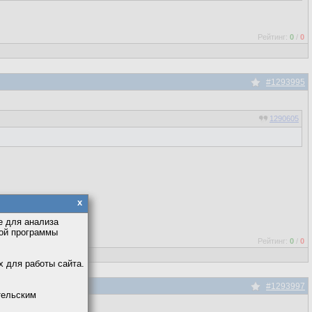
Рейтинг:
0
/
0
#1293995
1290605
x
е для анализа
кой программы
Рейтинг:
0
/
0
х для работы сайта.
#1293997
тельским