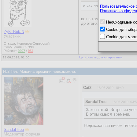
а как по мне
Пользовательское 
Политика конфиден
вот в том и проблема. не пон
Необходимые co
до этого, на вопрос "где нах
Cookie для сбор
ZyK_BotaN
Участник
Cookie для марк
Откуда: Новгород-Северский
Сообщения:
85 390
Рейтинг:
9207
/
954
19.06.2019, 01:00
Цитировать для копирования
№2 Нет. Машина времени невозможна.
Cat2
18.06.2019, 18:40
SandalTree
18.06.2019, 03:5
Закон такой: Энтропия уве
В этом смысл времени.
Недоказанная ничем гипоте
SandalTree
Модератор форума