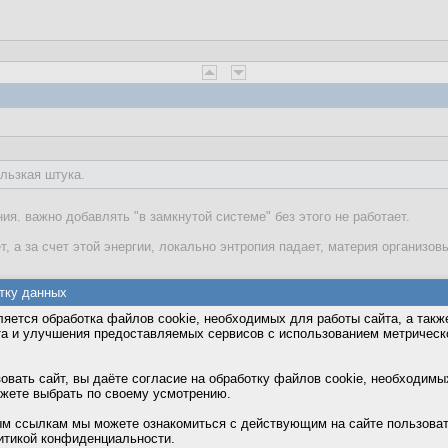
ользкая штука.
ия. важно добавлять "в замкнутой системе" без этого не работает.
, а за счет этой энергии, локально энтропия падает, материя организов
тку данных
яется обработка файлов cookie, необходимых для работы сайта, а такж
та и улучшения предоставляемых сервисов с использованием метричес
вать сайт, вы даёте согласие на обработку файлов cookie, необходимы
ожете выбрать по своему усмотрению.
м ссылкам мы можете ознакомиться с действующим на сайте пользова
итикой конфиденциальности.