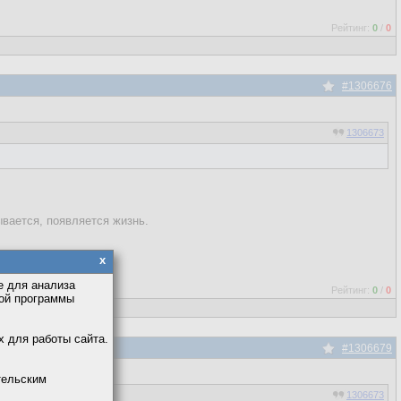
Рейтинг:
0
/
0
#1306676
1306673
ывается, появляется жизнь.
x
е для анализа
Рейтинг:
0
/
0
кой программы
х для работы сайта.
#1306679
тельским
1306673