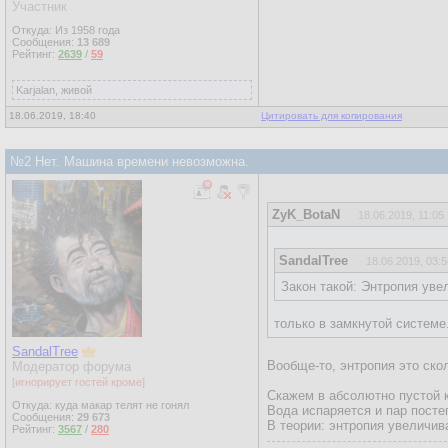
Участник
Откуда: Из 1958 года
Сообщения:
13 689
Рейтинг:
2639
/
59
Karjalan, живой
18.06.2019, 18:40
Цитировать для копирования
№2 Нет. Машина времени невозможна.
ZyK_BotaN
18.06.2019, 11:05
SandalTree
18.06.2019, 03:5
Закон такой: Энтропия уве
только в замкнутой системе
SandalTree
Вообще-то, энтропия это ско
Модератор форума
[игнорирует гостей кроме]
Скажем в абсолютно пустой к
Откуда: куда макар телят не гонял
Вода испаряется и пар посте
Сообщения:
29 673
В теории: энтропия увеличив
Рейтинг:
3567
/
280