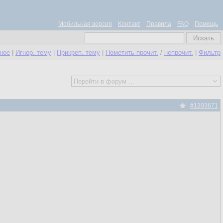
Мобильная версия
Контакт
Правила
FAQ
Помощь
нное
|
Игнор. тему
|
Прикреп. тему
|
Пометить прочит.
/
непрочит.
|
Фильтр
#1303671