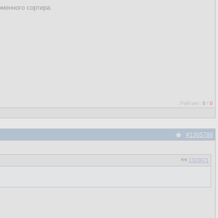
менного сортира.
Рейтинг:
0
/
0
#1305788
1303671