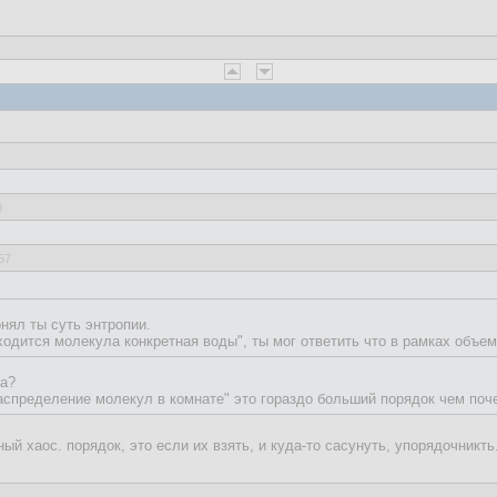
0
57
онял ты суть энтропии.
аходится молекула конкретная воды", ты мог ответить что в рамках объем
ла?
аспределение молекул в комнате" это гораздо больший порядок чем поче
ый хаос. порядок, это если их взять, и куда-то сасунуть, упорядочникть.