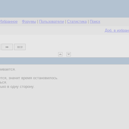
Избранное
Форумы
|
Пользователи
|
Статистика
|
Поиск
Доб. в избра
все
чивается.
тся, значит время остановилось.
ься.
ько в одну сторону.