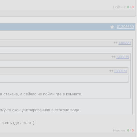
Рейтинг:
0
/
0
#1306689
1306687
1306679
1306673
а стакана, а сейчас не пойми где в комнате.
му-то сконцентрированная в стакане вода.
 знать где лежат (:
Рейтинг:
0
/
0