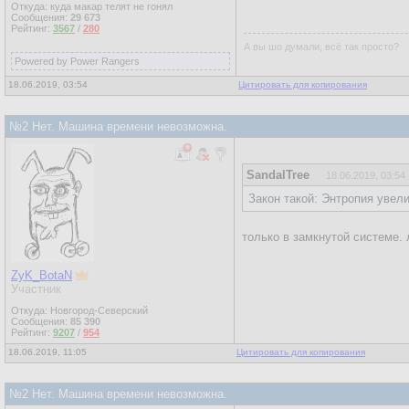
Откуда: куда макар телят не гонял
Сообщения:
29 673
Рейтинг:
3567
/
280
А вы шо думали, всё так просто?
Powered by Power Rangers
18.06.2019, 03:54
Цитировать для копирования
№2 Нет. Машина времени невозможна.
SandalTree
18.06.2019, 03:54
Закон такой: Энтропия увел
только в замкнутой системе.
ZyK_BotaN
Участник
Откуда: Новгород-Северский
Сообщения:
85 390
Рейтинг:
9207
/
954
18.06.2019, 11:05
Цитировать для копирования
№2 Нет. Машина времени невозможна.