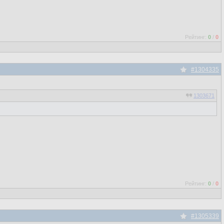
Рейтинг:
0
/
0
#1304335
1303671
Рейтинг:
0
/
0
#1305339