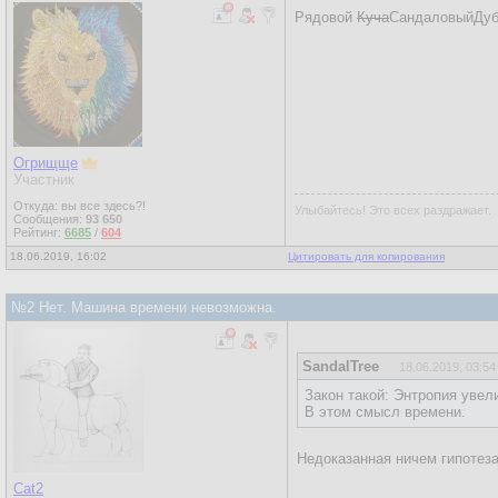
Рядовой
Куча
СандаловыйДуб,
Огрищще
Участник
Откуда: вы все здесь?!
Улыбайтесь! Это всех раздражает.
Сообщения:
93 650
Рейтинг:
6685
/
604
18.06.2019, 16:02
Цитировать для копирования
№2 Нет. Машина времени невозможна.
SandalTree
18.06.2019, 03:54
Закон такой: Энтропия увел
В этом смысл времени.
Недоказанная ничем гипотез
Cat2