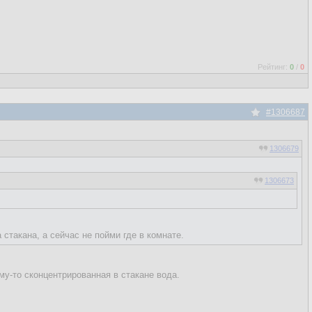
Рейтинг:
0
/
0
#1306687
1306679
1306673
 стакана, а сейчас не пойми где в комнате.
у-то сконцентрированная в стакане вода.