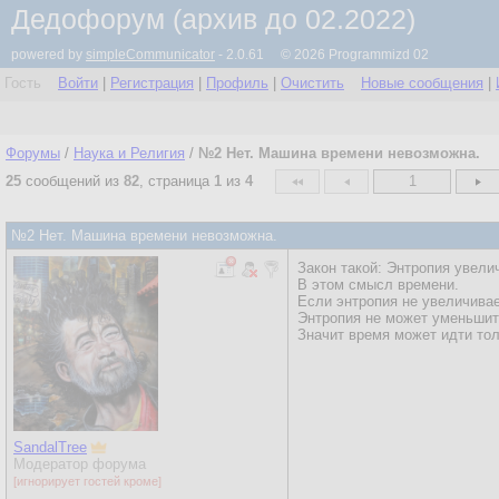
Дедофорум (архив до 02.2022)
powered by
simpleCommunicator
- 2.0.61 © 2026 Programmizd 02
Гость
Войти
|
Регистрация
|
Профиль
|
Очистить
Новые сообщения
|
Форумы
/
Наука и Религия
/
№2 Нет. Машина времени невозможна.
25
сообщений из
82
, страница
1
из
4
1
№2 Нет. Машина времени невозможна.
Закон такой: Энтропия увели
В этом смысл времени.
Если энтропия не увеличивае
Энтропия не может уменьшит
Значит время может идти тол
SandalTree
Модератор форума
[игнорирует гостей кроме]