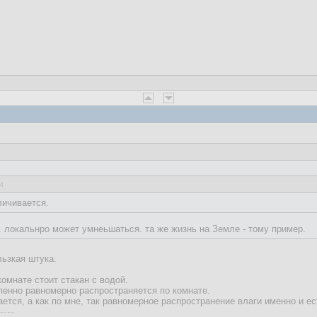
4
личивается.
. локальнро может умнеьшаться. та же жизнь на Земле - тому пример.
льзкая штука.
омнате стоит стакан с водой.
пенно равномерно распространяется по комнате.
ается, а как по мне, так равномерное распространение влаги именно и е