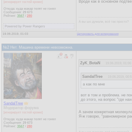
Вроде как в основном подтв
[игнорирует гостей кроме]
Откуда: куда макар телят не гонял
Сообщения:
29 673
Рейтинг:
3567
/
280
А вы шо думали, всё так просто?
Powered by Power Rangers
19.06.2019, 01:03
Цитировать для копирования
№2 Нет. Машина времени невозможна.
ZyK_BotaN
19.06.2019, 01:00
SandalTree
19.06.2019, 00:5
а как по мне
вот в том и проблема. не по
до этого, на вопрос "где на
SandalTree
Модератор форума
А зачем конкретная молекул
[игнорирует гостей кроме]
Я-ж говорю, "равномерное ра
Откуда: куда макар телят не гонял
Сообщения:
29 673
Рейтинг:
3567
/
280