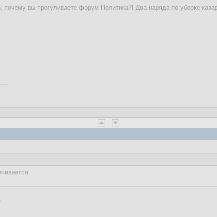
 почему вы прогуливаете форум Политика?! Два наряда по уборке казар
ичивается.
а