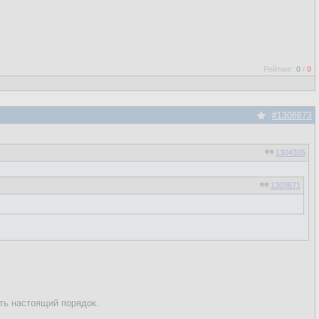
Рейтинг:
0
/
0
#1306673
1304335
1303671
сть настоящий порядок.