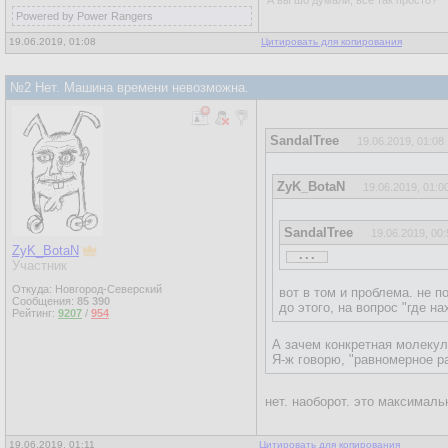
А вы шо думали, всё так просто?
Powered by Power Rangers
19.06.2019, 01:08
Цитировать для копирования
№2 Нет. Машина времени невозможна.
SandalTree
19.06.2019, 01:08
ZyK_BotaN
19.06.2019, 01:0
SandalTree
19.06.2019, 00:
...
ZyK_BotaN
...
Участник
Откуда: Новгород-Северский
вот в том и проблема. не п
Сообщения:
85 390
до этого, на вопрос "где н
Рейтинг:
9207
/
954
А зачем конкретная молеку
Я-ж говорю, "равномерное р
нет. наоборот. это максимальн
19.06.2019, 01:11
Цитировать для копирования