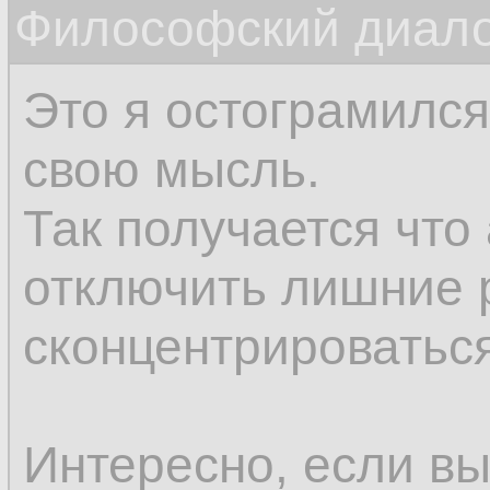
Философский диалог
соображения нам п
впоследствии.
Это я остограмился
свою мысль.
Так получается что
отключить лишние 
сконцентрироваться
Интересно, если вы