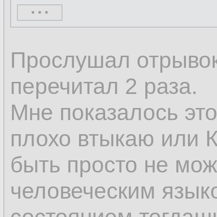
...
кажущееся нескол
только постоянное
Прослушал отрывок 
изменяется; измен
перечитал 2 раза.
изменению, а толь
Мне показалось это
том, что некоторы
плохо втыкаю или К
а другие возникают
быть просто не мож
человеческим языком
Поэтому изменени