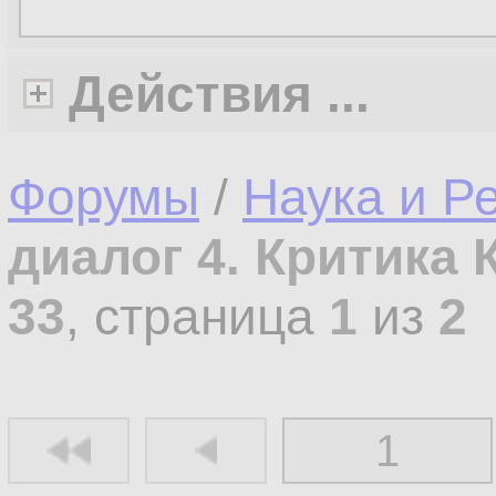
Действия ...
Форумы
/
Наука и Р
диалог 4. Критика 
33
, страница
1
из
2
1