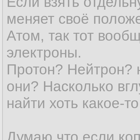
Если взять отдельн
представление о в
меняет своё положе
явления уже нет.
Атом, так тот вообщ
электроны.
Субстанции (в явл
Протон? Нейтрон? 
всех определений 
они? Насколько вгл
и исчезновение не
найти хоть какое-т
устранило бы един
эмпирического еди
Думаю что если коп