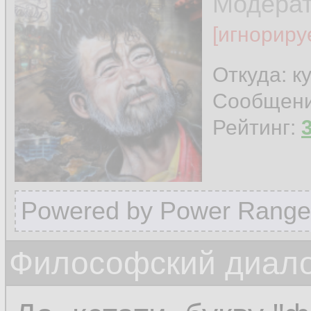
Модера
[игнориру
Откуда: к
Сообщен
Рейтинг:
Powered by Power Range
Философский диалог