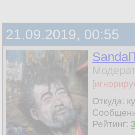
21.09.2019, 00:55
Sandal
Модера
[игнориру
Откуда: к
Сообщен
Рейтинг: