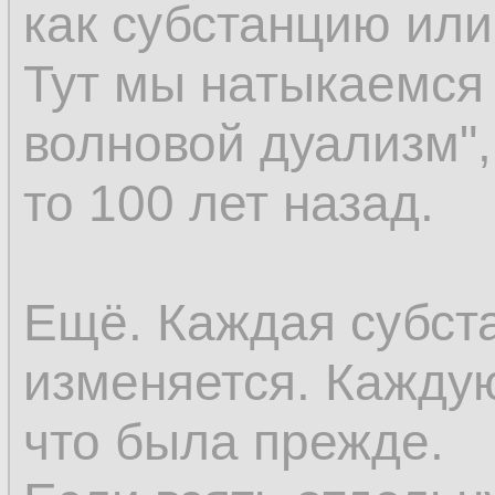
как субстанцию ил
восприятия; но ес
Тут мы натыкаемся 
возникновение к в
волновой дуализм",
существовали пре
то 100 лет назад.
существовать до во
последнее окажет
Ещё. Каждая субст
предшествующей ве
изменяется. Каждую
же самое относится
что была прежде.
как оно предполаг