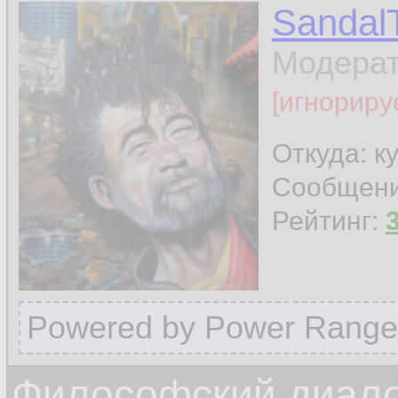
Sandal
Модера
[игнориру
Откуда: к
Сообщен
Рейтинг:
Powered by Power Range
Философский диалог