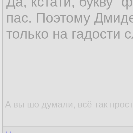
Да, кстати, букву "
пас. Поэтому Дмиде
только на гадости с
А вы шо думали, всё так прос