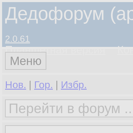
Дедофорум (ар
2.0.61
Планшетная версия
Ко
Меню
Нов.
|
Гор.
|
Избр.