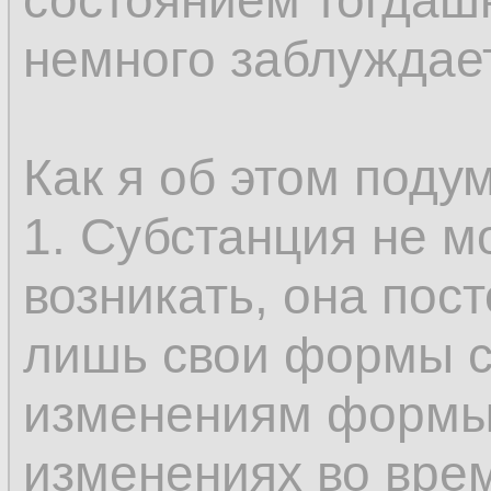
состоянием тогдашн
только у субстанци
немного заблуждае
возникновение и и
составляющее опр
Как я об этом поду
не может быть во
1. Субстанция не м
так как именно это
возникать, она пос
возможным предст
лишь свои формы с
одного состояния в
изменениям формы
бытию, которые, с
изменениях во вре