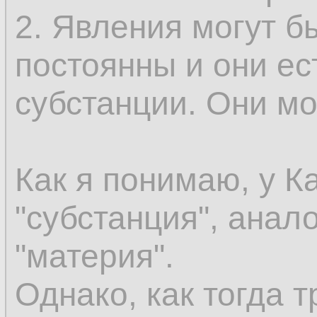
эмпирически могут
2. Явления могут б
как сменяющиеся о
постоянны и они ес
сохраняется. Допус
субстанции. Они мог
существовать безу
вы должны иметь к
Как я понимаю, у К
этого нечто не был
"субстанция", анал
присоединить этот 
"материя".
что уже существуе
Однако, как тогда т
предшествующее в