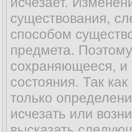
исчезает. Изменен
существования, сл
способом существо
предмета. Поэтому 
сохраняющееся, и 
состояния. Так как
только определени
исчезать или возн
высказать следую