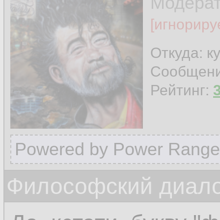
Модера
[игнориру
Откуда: к
Сообщен
Рейтинг:
Powered by Power Range
Философский диалог