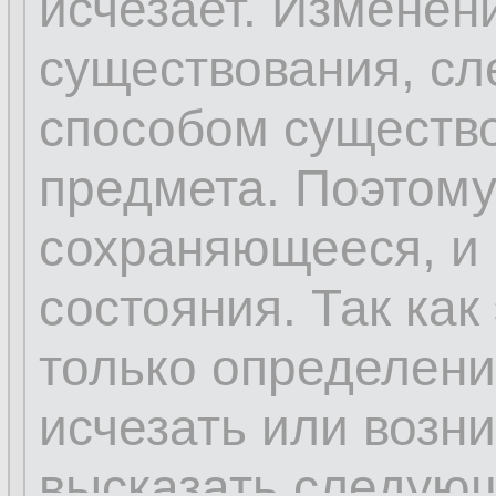
исчезает. Изменен
существования, сл
способом существо
предмета. Поэтому 
сохраняющееся, и 
состояния. Так как
только определени
исчезать или возн
высказать следую