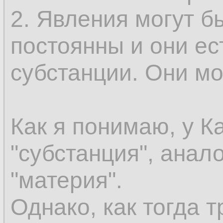
эмпирически могут
2. Явления могут б
как сменяющиеся о
постоянны и они ес
сохраняется. Допус
субстанции. Они мог
существовать безу
вы должны иметь к
Как я понимаю, у К
этого нечто не был
"субстанция", анал
присоединить этот 
"материя".
что уже существуе
Однако, как тогда т
предшествующее в