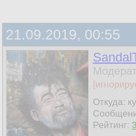
21.09.2019, 00:55
Sandal
Модера
[игнориру
Откуда: к
Сообщен
Рейтинг: