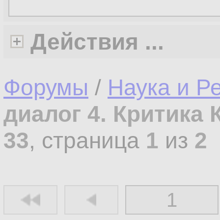
Действия ...
Форумы
/
Наука и Р
диалог 4. Критика 
33
, страница
1
из
2
1