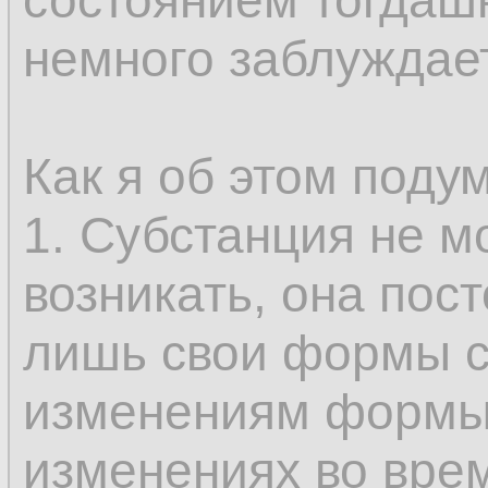
состоянием тогдашн
только у субстанци
немного заблуждае
возникновение и и
составляющее опр
Как я об этом поду
не может быть во
1. Субстанция не м
так как именно это
возникать, она пос
возможным предст
лишь свои формы с
одного состояния в
изменениям формы
бытию, которые, с
изменениях во вре