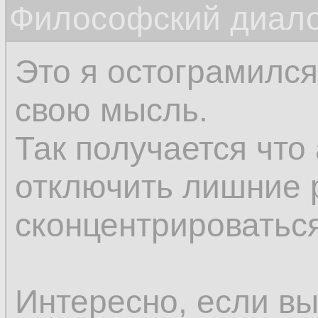
Философский диалог
соображения нам п
впоследствии.
Это я остограмился
свою мысль.
Так получается что
отключить лишние 
сконцентрироваться
Интересно, если вы