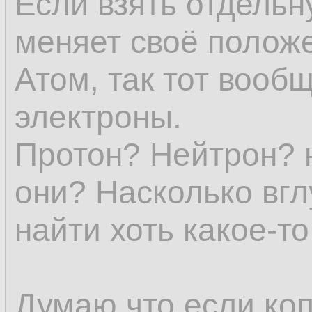
Если взять отдельн
представление о в
меняет своё положе
явления уже нет.
Атом, так тот вообщ
электроны.
Субстанции (в явл
Протон? Нейтрон? 
всех определений 
они? Насколько вгл
и исчезновение не
найти хоть какое-т
устранило бы един
эмпирического еди
Думаю что если коп