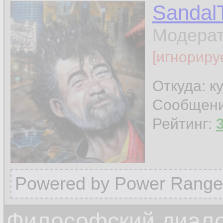
Sandal
Модера
[игнориру
Откуда: к
Сообщен
Рейтинг:
Powered by Power Range
Философский диалог