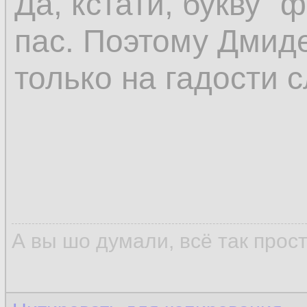
Да, кстати, букву "
пас. Поэтому Дмиде
только на гадости с
А вы шо думали, всё так прос