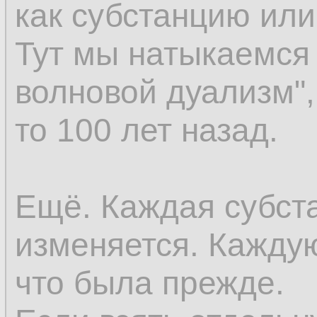
как субстанцию ил
восприятия; но ес
Тут мы натыкаемся 
возникновение к в
волновой дуализм",
существовали пре
то 100 лет назад.
существовать до во
последнее окажет
Ещё. Каждая субст
предшествующей ве
изменяется. Каждую
же самое относится
что была прежде.
как оно предполаг