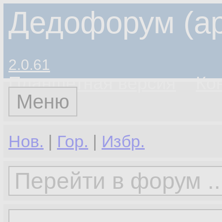
Дедофорум (ар
2.0.61
Планшетная версия
Ко
Меню
Нов.
|
Гор.
|
Избр.