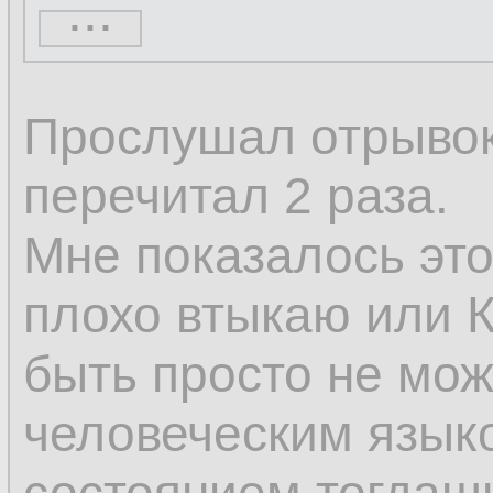
...
кажущееся нескол
только постоянное
Прослушал отрывок 
изменяется; измен
перечитал 2 раза.
изменению, а толь
Мне показалось это
том, что некоторы
плохо втыкаю или К
а другие возникают
быть просто не мож
человеческим языком
Поэтому изменени