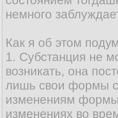
состоянием тогдашн
только у субстанци
немного заблуждае
возникновение и и
составляющее опр
Как я об этом поду
не может быть во
1. Субстанция не м
так как именно это
возникать, она пос
возможным предст
лишь свои формы с
одного состояния в
изменениям формы
бытию, которые, с
изменениях во вре