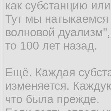
как субстанцию ил
восприятия; но ес
Тут мы натыкаемся 
возникновение к в
волновой дуализм",
существовали пре
то 100 лет назад.
существовать до во
последнее окажет
Ещё. Каждая субст
предшествующей ве
изменяется. Каждую
же самое относится
что была прежде.
как оно предполаг