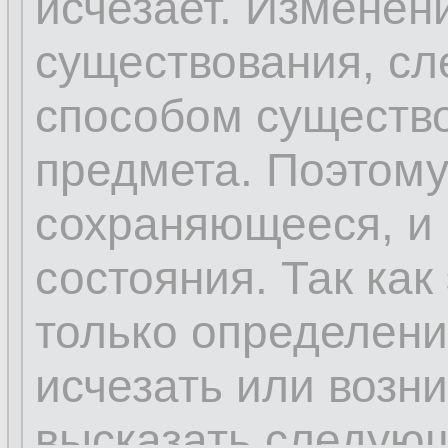
исчезает. Изменен
существования, сл
способом существо
предмета. Поэтому 
сохраняющееся, и 
состояния. Так как
только определени
исчезать или возн
высказать следую