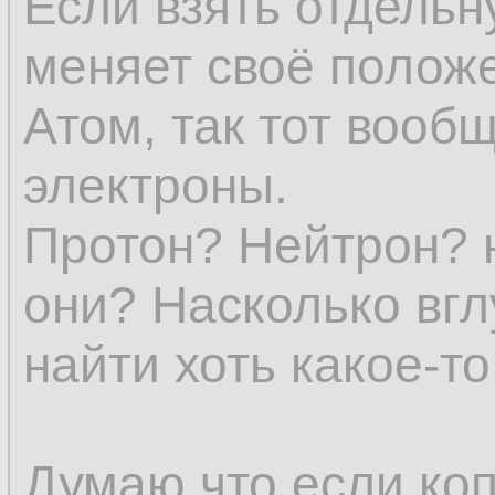
Если взять отдельн
представление о в
меняет своё положе
явления уже нет.
Атом, так тот вообщ
электроны.
Субстанции (в явл
Протон? Нейтрон? 
всех определений 
они? Насколько вгл
и исчезновение не
найти хоть какое-т
устранило бы един
эмпирического еди
Думаю что если коп