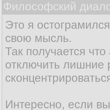
Философский диалог
соображения нам п
впоследствии.
Это я остограмился
свою мысль.
Так получается что
отключить лишние 
сконцентрироваться
Интересно, если вы