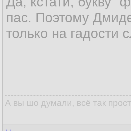
Да, кстати, букву "
пас. Поэтому Дмиде
только на гадости с
А вы шо думали, всё так прос