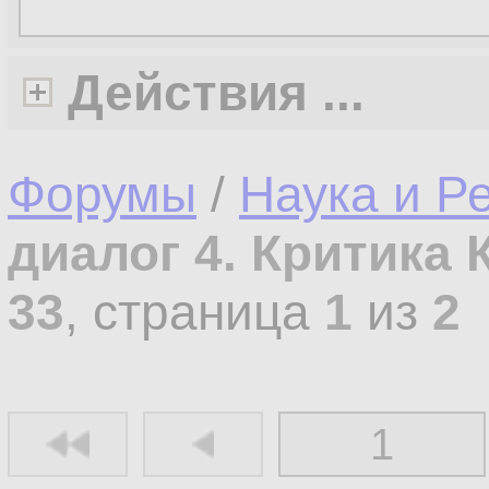
Действия ...
Форумы
/
Наука и Р
диалог 4. Критика 
33
, страница
1
из
2
1