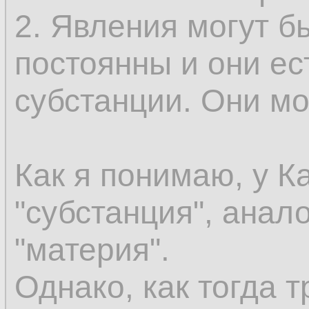
эмпирически могут
2. Явления могут б
как сменяющиеся о
постоянны и они ес
сохраняется. Допус
субстанции. Они мог
существовать безу
вы должны иметь к
Как я понимаю, у К
этого нечто не был
"субстанция", анал
присоединить этот 
"материя".
что уже существуе
Однако, как тогда т
предшествующее в