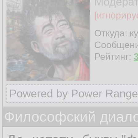
Модера
[игнориру
Откуда: к
Сообщен
Рейтинг:
Powered by Power Range
Философский диалог