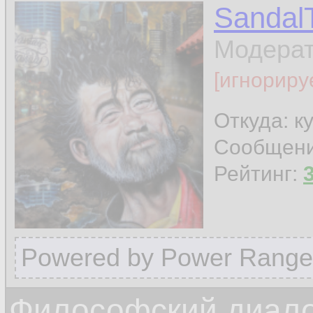
Sandal
Модера
[игнориру
Откуда: к
Сообщен
Рейтинг:
Powered by Power Range
Философский диалог