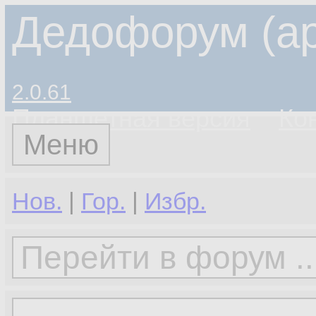
Дедофорум (ар
2.0.61
Планшетная версия
Ко
Меню
Нов.
|
Гор.
|
Избр.