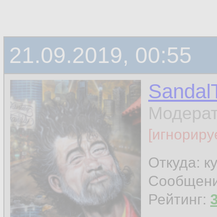
21.09.2019, 00:55
Sandal
Модера
[игнориру
Откуда: к
Сообщен
Рейтинг: