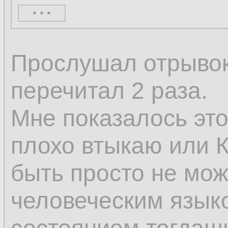
...
кажущееся нескол
только постоянное
Прослушал отрывок 
изменяется; измен
перечитал 2 раза.
изменению, а толь
Мне показалось это
том, что некоторы
плохо втыкаю или К
а другие возникают
быть просто не мож
человеческим языком
Поэтому изменени