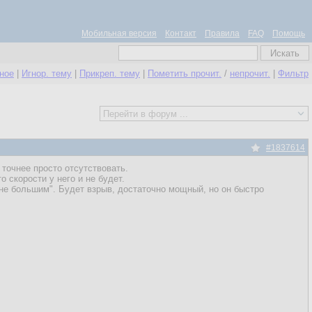
Мобильная версия
Контакт
Правила
FAQ
Помощь
нное
|
Игнор. тему
|
Прикреп. тему
|
Пометить прочит.
/
непрочит.
|
Фильтр
#1837614
точнее просто отсутствовать.
 скорости у него и не будет.
не большим". Будет взрыв, достаточно мощный, но он быстро