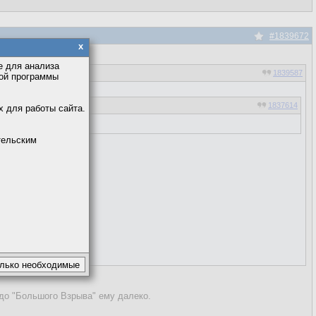
#1839672
x
е для анализа
1839587
кой программы
1837614
х для работы сайта.
тельским
а
е большой,
авить еще уточнение
 до "Большого Взрыва" ему далеко.