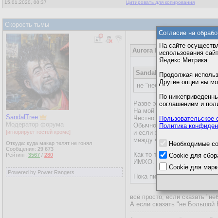
15.01.2020, 00:37
Цитировать для копирования
Скорость тьмы
Согласие на обрабо
На сайте осуществл
Aurora Borealis
15.01.2020,
использования сай
Яндекс.Метрика.
SandalTree
14.01.2020, 06:2
Продолжая использо
Другие опции вы м
не "небольшим", а "не бол
По нижеприведенны
Разве это не одно и тоже?
соглашением и пол
На мой взгляд, разница тол
SandalTree
Честно говоря, я к сожален
Пользовательское 
Модератор форума
Обычно, раздельно пишут, к
Политика конфиден
[игнорирует гостей кроме]
и если хотят подчеркнуть о
между частицей и словом -
Откуда: куда макар телят не гонял
Необходимые co
Сообщения:
29 673
Как-то так.
Рейтинг:
3567
/
280
Cookie для сбор
ИМХО.
Cookie для марк
Powered by Power Rangers
Пока писала, подумала, что
всё просто, если сказать "не
А если сказать "не Большой 