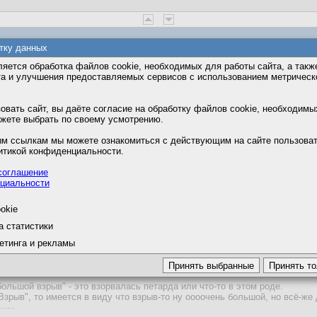
тку данных
яется обработка файлов cookie, необходимых для работы сайта, а такж
 00:37
та и улучшения предоставляемых сервисов с использованием метричес
9
вать сайт, вы даёте согласие на обработку файлов cookie, необходимы
ожете выбрать по своему усмотрению.
ьшим"
м ссылкам мы можете ознакомиться с действующим на сайте пользова
итикой конфиденциальности.
ько в контексте употребления, а написание придает лишь оттеной смысл
ию не улавливаю суть, почему именно так))
соглашение
огда хотят подчеркнуть противопоставление, что именно маленький, а н
циальности
трицание - вовсе не большой, или когда по смыслу контекста можно доб
 не слишком большой.
okie
а статистики
етинга и рекламы
 наверное третий вариант вполне подходящий.
большой взрыв" - это взорвалась петарда или что-то в этом роде.
Взрыв", то имеется в виду что взрыв-то ну оооочень большой, но всё-же