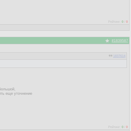
Рейтинг:
0
/
0
#1839587
1837614
 большой,
ить еще уточнение
Рейтинг:
0
/
0