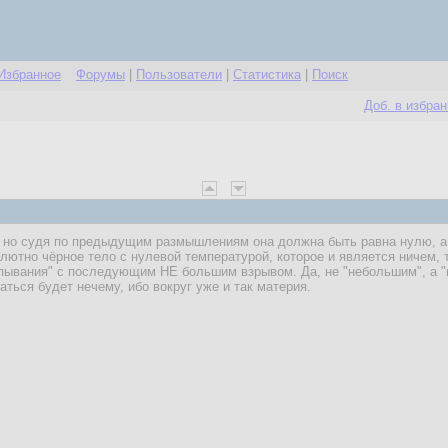
Избранное
Форумы
|
Пользователи
|
Статистика
|
Поиск
Доб. в избра
 но судя по предыдущим размышлениям она должна быть равна нулю, а 
ютно чёрное тело с нулевой температурой, которое и является ничем, то
опывания" с последующим НЕ большим взрывом. Да, не "небольшим", а "
аться будет нечему, ибо вокруг уже и так материя.