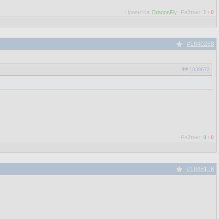
Нравится:
DragonFly
Рейтинг:
1
/
0
#1840268
1839672
Рейтинг:
0
/
0
#1845116