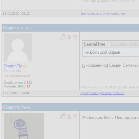
А вы шо думали, всё так просто?
15.01.2020, 06:22
Цитировать для копирования
Скорость тьмы
SandalTree
15.01.2020, 06:22
не
Б
ольшой Взрыв
[укоризненно] Семён Семёныч
DragonFly
Участник
[не активирован]
Сообщения:
2 822
Рейтинг:
660
/
14
Изменено: 15.01.2020, 13:34 - Aurora
15.01.2020, 13:34
Цитировать для копирования
Скорость тьмы
Философы блин. Последовате