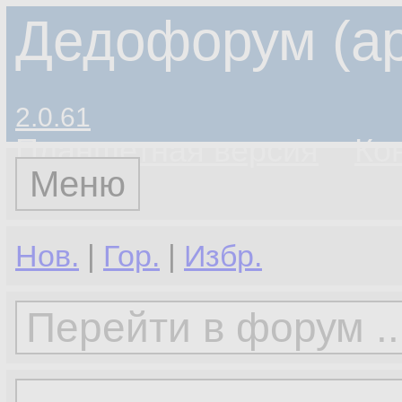
Дедофорум (ар
2.0.61
Планшетная версия
Ко
Меню
Нов.
|
Гор.
|
Избр.