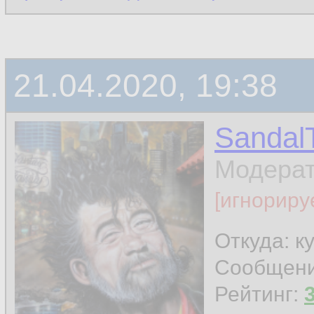
21.04.2020, 19:38
Sandal
Модера
[игнориру
Откуда: к
Сообщен
Рейтинг: