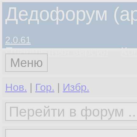
Дедофорум (ар
2.0.61
Планшетная версия
Ко
Меню
Нов.
|
Гор.
|
Избр.