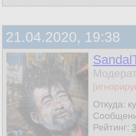
21.04.2020, 19:38
Sandal
Модера
[игнориру
Откуда: к
Сообщен
Рейтинг: