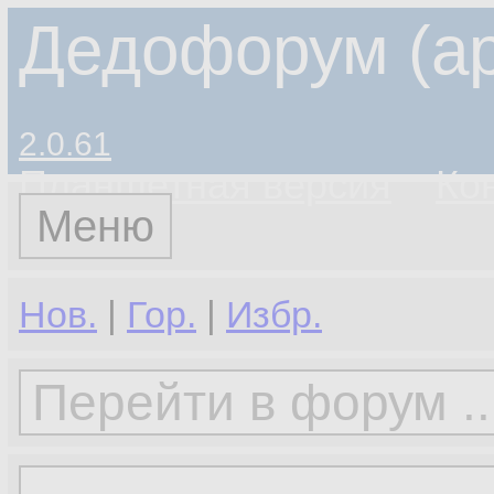
Дедофорум (ар
2.0.61
Планшетная версия
Ко
Меню
Нов.
|
Гор.
|
Избр.