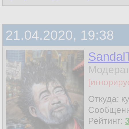
21.04.2020, 19:38
Sandal
Модера
[игнориру
Откуда: к
Сообщен
Рейтинг: