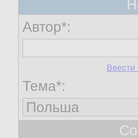
Н
Автор*:
Ввести 
Тема*:
Со