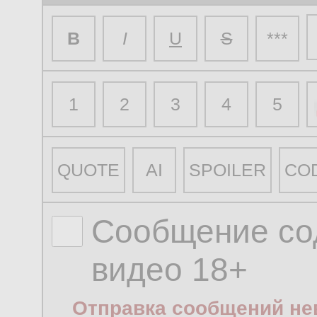
B
I
U
S
***
1
2
3
4
5
QUOTE
AI
SPOILER
CO
Сообщение со
видео 18+
Отправка сообщений не