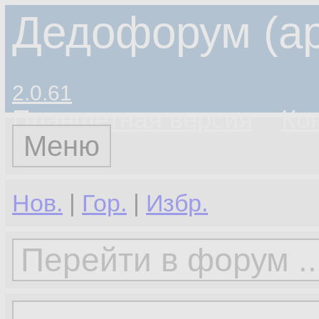
Дедофорум (ар
2.0.61
Планшетная версия
Ко
Меню
Нов.
|
Гор.
|
Избр.