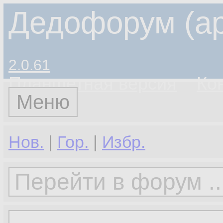
Дедофорум (ар
2.0.61
Планшетная версия
Ко
Меню
Нов.
|
Гор.
|
Избр.