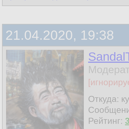
21.04.2020, 19:38
Sandal
Модера
[игнориру
Откуда: к
Сообщен
Рейтинг: