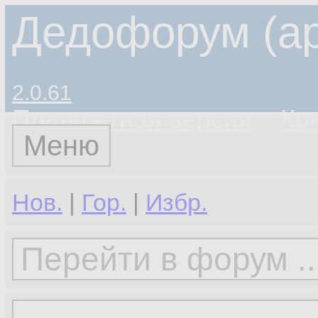
Дедофорум (ар
2.0.61
Планшетная версия
Ко
Меню
Нов.
|
Гор.
|
Избр.