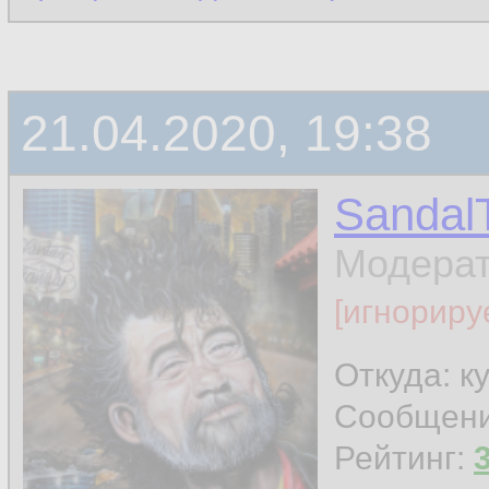
21.04.2020, 19:38
Sandal
Модера
[игнориру
Откуда: к
Сообщен
Рейтинг: