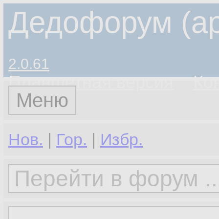
Дедофорум (ар
2.0.61
Планшетная версия
Ко
Меню
Нов.
|
Гор.
|
Избр.