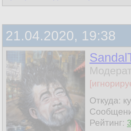
21.04.2020, 19:38
Sandal
Модера
[игнориру
Откуда: к
Сообщен
Рейтинг: