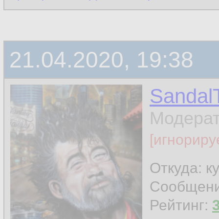
21.04.2020, 19:38
Sandal
Модера
[игнориру
Откуда: к
Сообщен
Рейтинг: