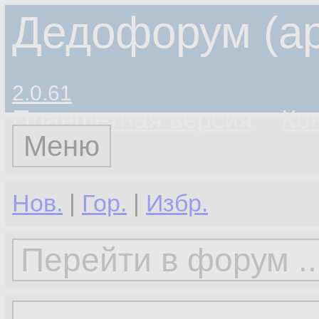
Дедофорум (ар
2.0.61
Планшетная версия
Ко
Меню
Нов.
|
Гор.
|
Избр.