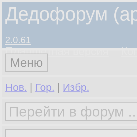
Дедофорум (ар
2.0.61
Планшетная версия
Ко
Меню
Нов.
|
Гор.
|
Избр.