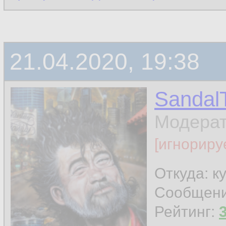
21.04.2020, 19:38
Sandal
Модера
[игнориру
Откуда: к
Сообщен
Рейтинг: