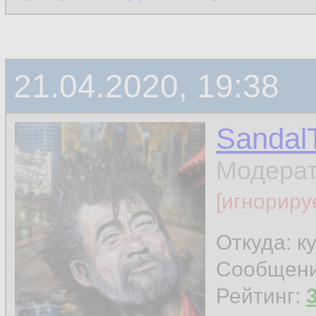
21.04.2020, 19:38
Sandal
Модера
[игнориру
Откуда: к
Сообщен
Рейтинг: