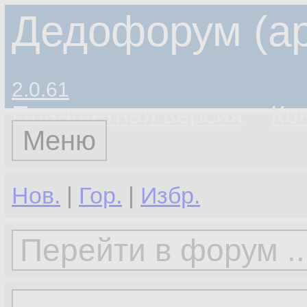
Дедофорум (ар
2.0.61
Планшетная версия
Ко
Меню
Нов.
|
Гор.
|
Избр.