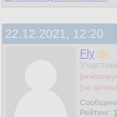
22.12.2021, 12:20
Fly
Участни
[игнориру
[не актив
Сообщен
Рейтинг: