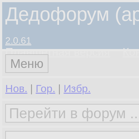
Дедофорум (ар
2.0.61
Планшетная версия
Ко
Меню
Нов.
|
Гор.
|
Избр.