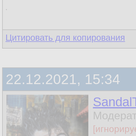
.
Цитировать для копирования
22.12.2021, 15:34
Sandal
Модера
[игнориру