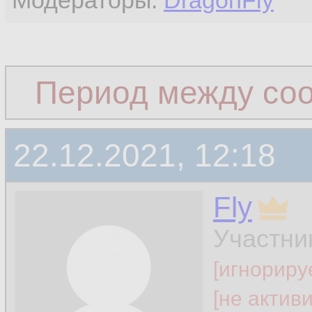
Модераторы:
DragonFly
Период между со
22.12.2021, 12:18
Fly
Участни
[игнориру
[не актив