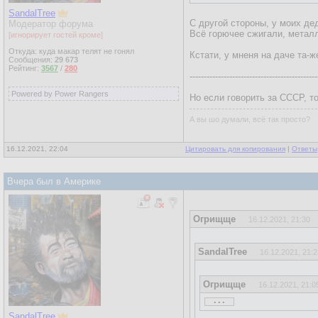
SandalTree
С другой стороны, у моих де
Модератор форума
Всё горючее сжигали, металл
[игнорирует гостей кроме]
Откуда: куда макар телят не гонял
Кстати, у мненя на даче та-ж
Сообщения:
29 673
Рейтинг:
3567
/
280
---------------------------------------------
Powered by Power Rangers
Но если говорить за СССР, т
А вы шо думали, всё так просто?
16.12.2021, 22:04
Цитировать для копирования
|
Ответы
Вчера был в Америке
Огрищще
16.12.2021, 21:30
SandalTree
16.12.2021, 21:2
Огрищще
16.12.2021, 21:0
...
...
SandalTree