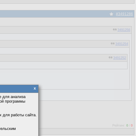
#3491286
3491256
3491254
3491252
x
е для анализа
кой программы
х для работы сайта.
Рейтинг:
0
/
0
тельским