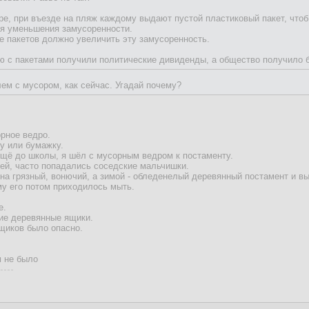
ре, при въезде на пляж каждому выдают пустой пластиковый пакет, чтоб 
я уменьшения замусоренности.
е пакетов должно увеличить эту замусоренность.
ю с пакетами получили политические дивиденды, а общество получило б
ем с мусором, как сейчас. Угадай почему?
рное ведро.
у или бумажку.
ещё до школы, я шёл с мусорным ведром к постаменту.
ей, часто попадались соседские мальчишки.
а грязный, вонючий, а зимой - обледенелый деревянный постамент и вы
му его потом приходилось мыть.
е.
ие деревянные ящики.
щиков было опасно.
м не было