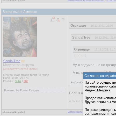
Вчера был в Америке
Огрищще
16.12.2021, 21:05
SandalTree
16.12.2021, 21:0
Огрищще
16.12.2021, 21:0
...
...
SandalTree
Модератор форума
Ну я подумал, но не догад
[игнорирует гостей кроме]
А вы сами подумали? Сде
Откуда: куда макар телят не гонял
Согласие на обрабо
Сообщения:
29 673
Рейтинг:
3567
/
280
видимо нет.
На сайте осуществл
использования сай
Яндекс.Метрика.
Powered by Power Rangers
Если я не ответил, то наверн
Продолжая использо
А вы шо думали, всё так просто?
Другие опции вы м
По нижеприведенны
16.12.2021, 21:23
Цитировать для копирования
|
Ответы
соглашением и пол