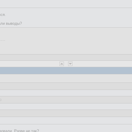
лся.
али выводы?
0
зовали. Разве не так?