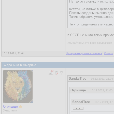
Ну так эту логику и использ
Кстати, на пляже в Делавере
Пакеты созданы именно для
Таким образом, уменьшение 
Те кто придумали эту херню
в СССР не было таких пробле
Улыбайтесь! Это всех раздражает.
16.12.2021, 21:04
Цитировать для копирования
|
Ответы
Вчера был в Америке
SandalTree
16.12.2021, 21:04
Огрищще
16.12.2021, 21:03
SandalTree
16.12.2021, 17:
...
Огрищще
...
Участник