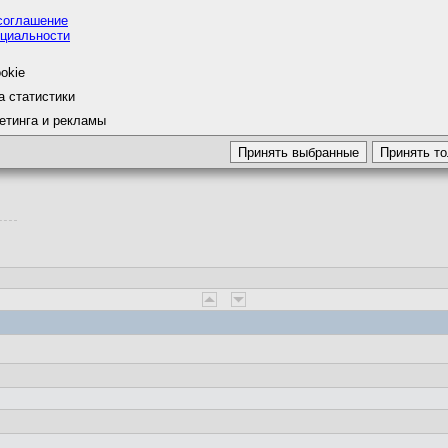
соглашение
циальности
okie
а статистики
етинга и рекламы
ь в масштабах страны.