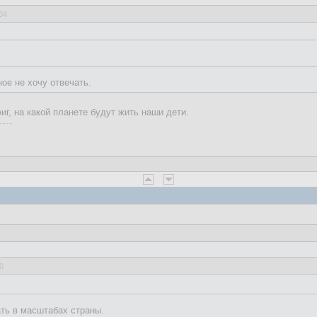
04
ное не хочу отвечать.
иг, на какой планете будут жить наши дети.
0
ть в масштабах страны.