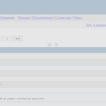
Избранное
Форумы
|
Пользователи
|
Статистика
|
Поиск
Доб. в избра
все
50
ый не умеет логически мыслить