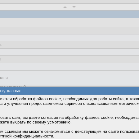
4
3
ался.
лали выводы?
тку данных
яется обработка файлов cookie, необходимых для работы сайта, а такж
та и улучшения предоставляемых сервисов с использованием метричес
ое не хочу отвечать.
вать сайт, вы даёте согласие на обработку файлов cookie, необходимы
ожете выбрать по своему усмотрению.
м ссылкам мы можете ознакомиться с действующим на сайте пользова
итикой конфиденциальности.