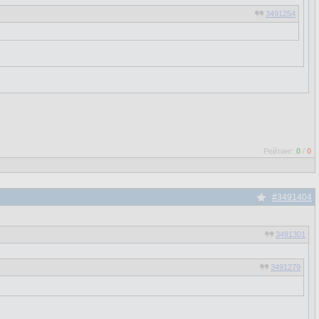
3491254
Рейтинг:
0
/
0
#3491404
3491301
3491279