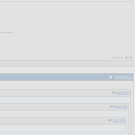
-----------
Рейтинг:
0
/
0
#3491413
3491302
3491286
3491256