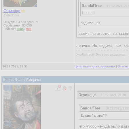
SandalTree
16.12.2021, 21:
...
Огрищще
...
Участник
Откуда: вы все здесь?!
видимо нет.
Сообщения:
93 650
Рейтинг:
6685
/
604
Если я не ответил, то навер
логично. Но, видимо, вам поф
Улыбайтесь! Это всех раздражает.
16.12.2021, 21:30
Цитировать для копирования
|
Ответы
Вчера был в Америке
Огрищще
16.12.2021, 21:30
SandalTree
16.12.2021, 21:2
Каких "таких"?
что мусор некуда было дава