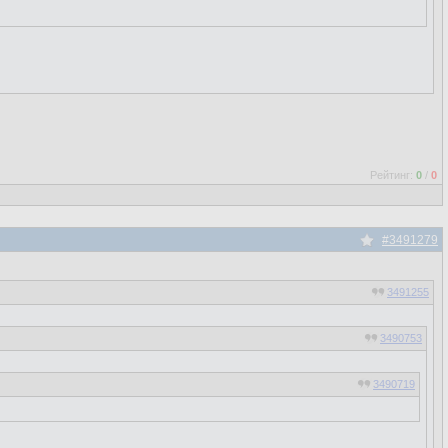
Рейтинг:
0
/
0
#3491279
3491255
3490753
3490719