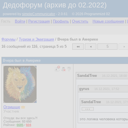
Дедофорум (архив до 02.2022)
powered by
simpleCommunicator
- 2.0.61 © 2026 Programmizd 02
Гость
Войти
|
Регистрация
|
Профиль
|
Очистить
Новые сообщения
|
Форумы
/
Туризм и Эмиграция
/
Вчера был в Америке
16
сообщений из
116
, страница
5
из
5
5
Вчера был в Америке
SandalTree
16.12.2021, 18:00
gyrus
16.12.2021, 17:52
SandalTree
16.12.2021, 17:
...
Огрищще
...
Участник
Откуда: вы все здесь?!
это логика человека котор
Сообщения:
93 650
Рейтинг:
6685
/
604