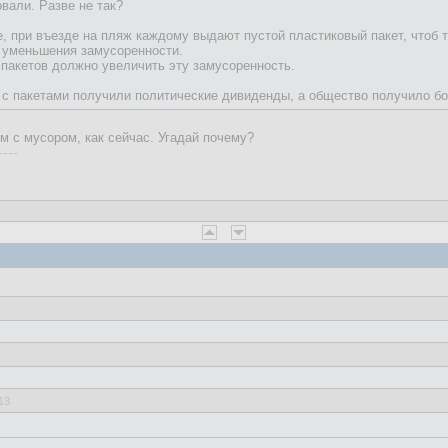
овали. Разве не так?
, при въезде на пляж каждому выдают пустой пластиковый пакет, чтоб т
 уменьшения замусоренности.
пакетов должно увеличить эту замусоренность.
 с пакетами получили политические дивиденды, а общество получило бо
м с мусором, как сейчас. Угадай почему?
13