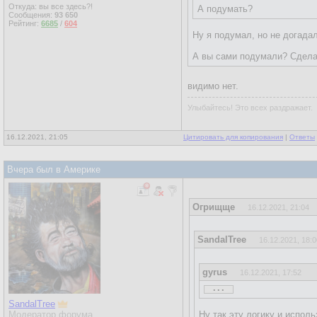
Откуда: вы все здесь?!
А подумать?
Сообщения:
93 650
Рейтинг:
6685
/
604
Ну я подумал, но не догада
А вы сами подумали? Сдел
видимо нет.
Улыбайтесь! Это всех раздражает.
16.12.2021, 21:05
Цитировать для копирования
|
Ответы
Вчера был в Америке
Огрищще
16.12.2021, 21:04
SandalTree
16.12.2021, 18:0
gyrus
16.12.2021, 17:52
...
...
SandalTree
Модератор форума
Ну так эту логику и исполь