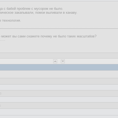
да с бабой проблем с мусором не было.
ическое закапывали, помои выливали в канаву.
е технология.
----------------------------------------------------------------------------------------------------------------
о может вы сами скажете почему не было таких масштабов?
3
5