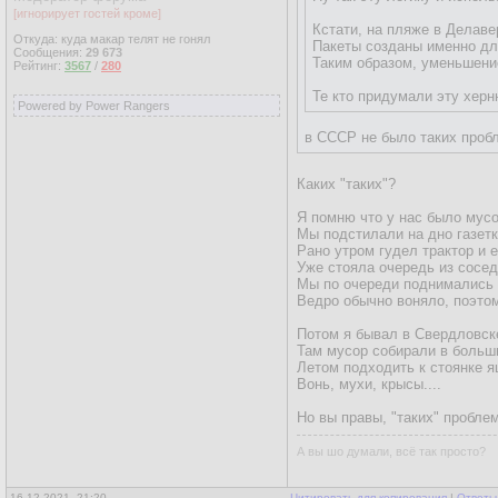
[игнорирует гостей кроме]
Кстати, на пляже в Делаве
Откуда: куда макар телят не гонял
Пакеты созданы именно дл
Сообщения:
29 673
Таким образом, уменьшени
Рейтинг:
3567
/
280
Те кто придумали эту херн
Powered by Power Rangers
в СССР не было таких пробл
Каких "таких"?
Я помню что у нас было мусо
Мы подстилали на дно газетк
Рано утром гудел трактор и 
Уже стояла очередь из сосед
Мы по очереди поднимались н
Ведро обычно воняло, поэто
Потом я бывал в Свердловск
Там мусор собирали в больш
Летом подходить к стоянке я
Вонь, мухи, крысы....
Но вы правы, "таких" пробле
А вы шо думали, всё так просто?
16.12.2021, 21:20
Цитировать для копирования
|
Ответы