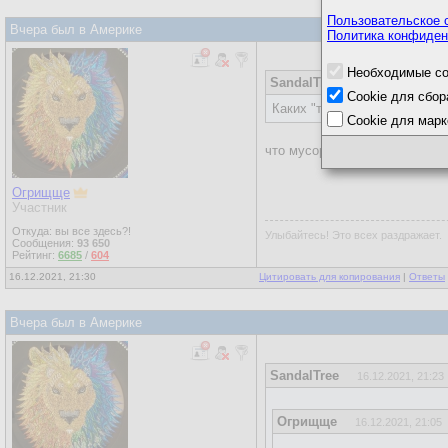
Пользовательское 
Вчера был в Америке
Политика конфиден
Необходимые co
SandalTree
16.12.2021, 21:20
Cookie для сбор
Каких "таких"?
Cookie для марк
что мусор некуда было дават
Огрищще
Участник
Откуда: вы все здесь?!
Улыбайтесь! Это всех раздражает.
Сообщения:
93 650
Рейтинг:
6685
/
604
16.12.2021, 21:30
Цитировать для копирования
|
Ответы
Вчера был в Америке
SandalTree
16.12.2021, 21:23
Огрищще
16.12.2021, 21:05