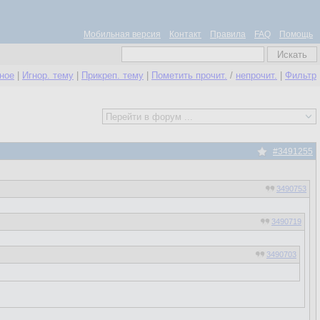
Мобильная версия
Контакт
Правила
FAQ
Помощь
нное
|
Игнор. тему
|
Прикреп. тему
|
Пометить прочит.
/
непрочит.
|
Фильтр
#3491255
3490753
3490719
3490703