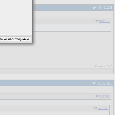
#3491301
3491279
Рейтинг:
0
/
0
#3491302
3491286
3491256