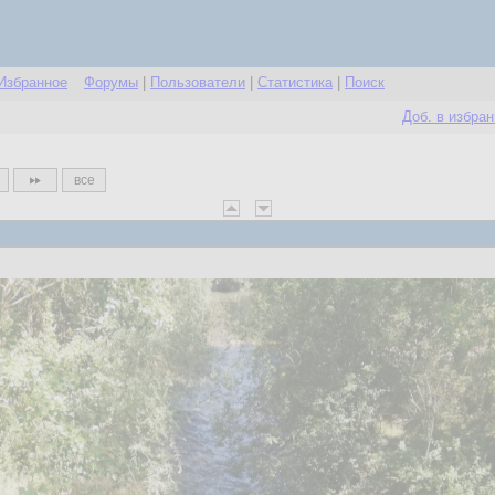
Избранное
Форумы
|
Пользователи
|
Статистика
|
Поиск
Доб. в избра
все