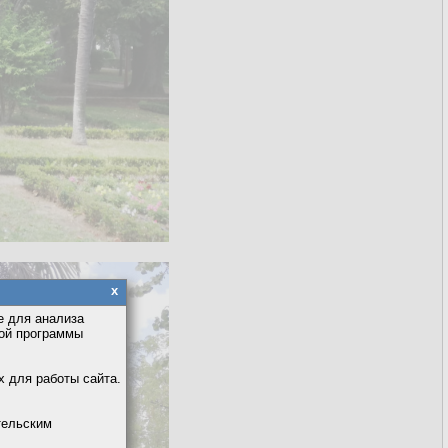
x
е для анализа
кой программы
х для работы сайта.
тельским