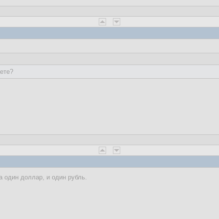
аете?
а один доллар, и один рубль.