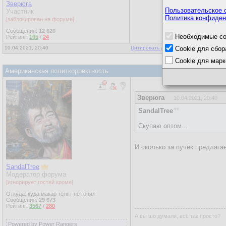
Зверюга
Пользовательское 
Участник
Политика конфиден
[заблокирован на форуме]
Сообщения:
12 620
Необходимые co
Рейтинг:
165
/
24
10.04.2021, 20:40
Цитировать для копирования
Cookie для сбор
|
Ответы
Cookie для марк
Американская политкорректность
Зверюга
10.04.2021, 20:40
SandalTree
Скупаю оптом...
И сколько за пучёк предлага
SandalTree
Модератор форума
[игнорирует гостей кроме]
Откуда: куда макар телят не гонял
Сообщения:
29 673
Рейтинг:
3567
/
280
А вы шо думали, всё так просто?
Powered by Power Rangers