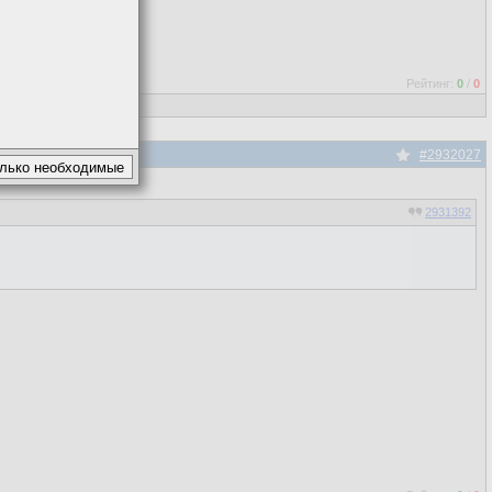
Рейтинг:
0
/
0
#2932027
2931392