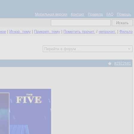
Мобильная версия
Контакт
Правила
FAQ
Помощь
нное
|
Игнор. тему
|
Прикреп. тему
|
Пометить прочит.
/
непрочит.
|
Фильтр
#2922681