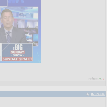
Рейтинг:
0
/
0
#2924734