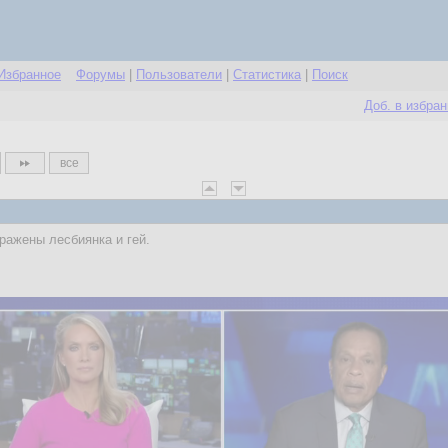
Избранное
Форумы
|
Пользователи
|
Статистика
|
Поиск
Доб. в избра
все
бражены лесбиянка и гей.