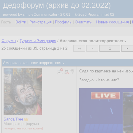
Дедофорум (архив до 02.2022)
powered by
simpleCommunicator
- 2.0.61 © 2026 Programmizd 02
Гость
Войти
|
Регистрация
|
Профиль
|
Очистить
Новые сообщения
|
Форумы
/
Туризм и Эмиграция
/
Американская политкорректность
25
сообщений из
35
, страница
1
из
2
1
Американская политкорректность
Судя по картинке на ней изо
Загадко: - Кто из них?
SandalTree
Модератор форума
[игнорирует гостей кроме]