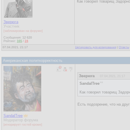
Как говорил товарищ Задорно
Зверюга
Участник
[заблокирован на форуме]
Сообщения:
12 620
Рейтинг:
165
/
24
07.04.2021, 21:17
Цитировать для копирования
|
Ответы
Американская политкорректность
Зверюга
07.04.2021, 21:17
SandalTree
Как говорил товарищ Задорн
Есть подозрение, что на дру
SandalTree
Модератор форума
[игнорирует гостей кроме]