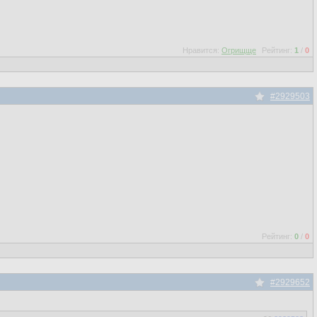
Нравится:
Огрищще
Рейтинг:
1
/
0
#2929503
Рейтинг:
0
/
0
#2929652