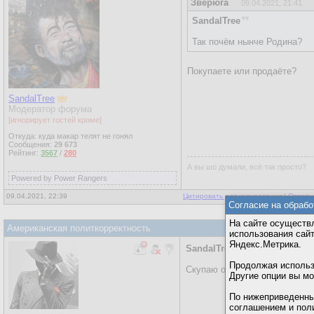
Зверюга
09.04.2021, 21:41
SandalTree
Так почём нынче Родина?
Покупаете или продаёте?
SandalTree
Модератор форума
[игнорирует гостей кроме]
Откуда: куда макар телят не гонял
Сообщения:
29 673
Рейтинг:
3567
/
280
А вы шо думали, всё так просто?
Powered by Power Rangers
09.04.2021, 22:39
Цитировать для копирования
|
Ответы
Согласие на обрабо
На сайте осуществл
Американская политкорректность
использования сай
Яндекс.Метрика.
SandalTree
Продолжая использо
Скупаю оптом...
Другие опции вы м
По нижеприведенны
соглашением и пол