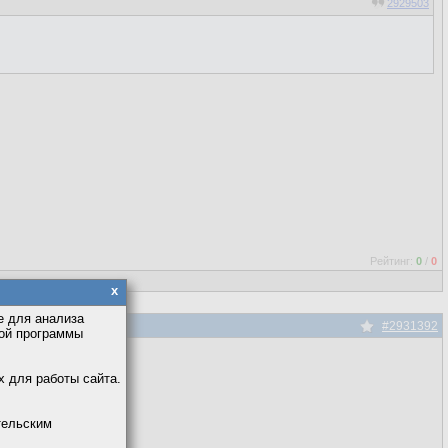
2929503
Рейтинг:
0
/
0
x
е для анализа
#2931392
кой программы
х для работы сайта.
тельским