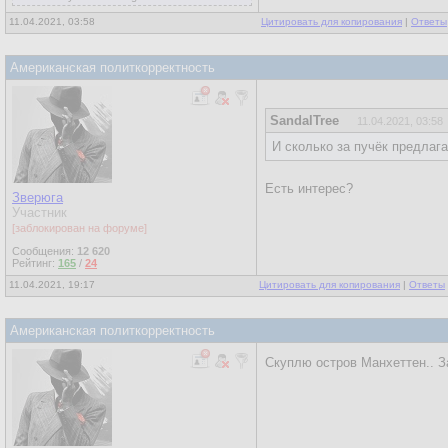
11.04.2021, 03:58
Цитировать для копирования
|
Ответы
Американская политкорректность
SandalTree
11.04.2021, 03:58
И сколько за пучёк предлаг
Есть интерес?
Зверюга
Участник
[заблокирован на форуме]
Сообщения:
12 620
Рейтинг:
165
/
24
11.04.2021, 19:17
Цитировать для копирования
|
Ответы
Американская политкорректность
Скуплю остров Манхеттен.. З