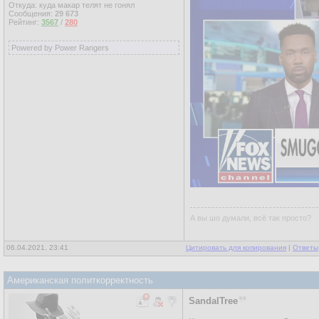
Откуда: куда макар телят не гонял
Сообщения:
29 673
Рейтинг:
3567
/
280
Powered by Power Rangers
А вы шо думали, всё так просто?
06.04.2021, 23:41
Цитировать для копирования
|
Ответы
Американская политкорректность
SandalTree