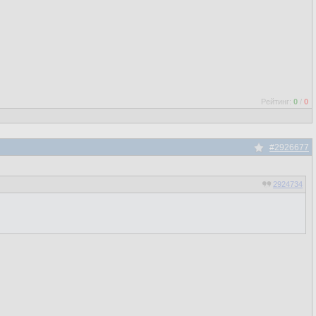
Рейтинг:
0
/
0
#2926677
2924734