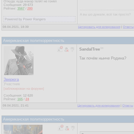
Откуда: куда макар телят не гонял
Сообщения:
29 673
Рейтинг:
3567
/
280
А вы шо думали, всё так просто?
Powered by Power Rangers
08.04.2021, 18:39
Цитировать для копирования
|
Ответы
Американская политкорректность
SandalTree
Так почём нынче Родина?
Зверюга
Участник
[заблокирован на форуме]
Сообщения:
12 620
Рейтинг:
165
/
24
09.04.2021, 21:41
Цитировать для копирования
|
Ответы
Американская политкорректность