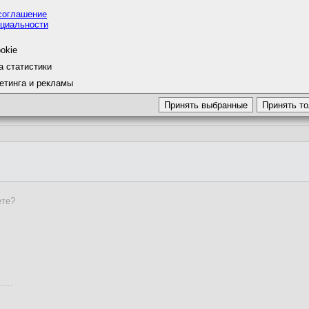
соглашение
циальности
okie
а статистики
етинга и рекламы
ете?