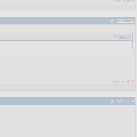
Рейтинг:
0
/
0
#2932965
2932027
Рейтинг:
0
/
0
#2932969