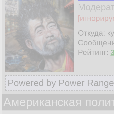
Модера
[игнориру
Откуда: к
Сообщен
Рейтинг:
Powered by Power Range
Американская поли