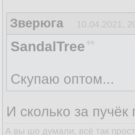
Зверюга
10.04.2021, 2
SandalTree
Скупаю оптом...
И сколько за пучёк
А вы шо думали, всё так прос