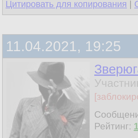
Цитировать для копирования
|
11.04.2021, 19:25
Зверюг
Участни
[заблокир
Сообщен
Рейтинг: