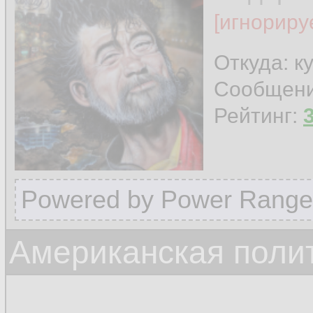
[игнориру
Откуда: к
Сообщен
Рейтинг:
Powered by Power Range
Американская поли