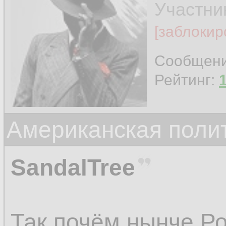
Участни
[заблокир
Сообщен
Рейтинг:
Американская поли
SandalTree
Так почём нынче Р