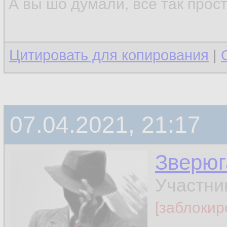
А вы шо думали, всё так прос
Цитировать для копирования
|
07.04.2021, 21:17
Зверюг
Участни
[заблокир