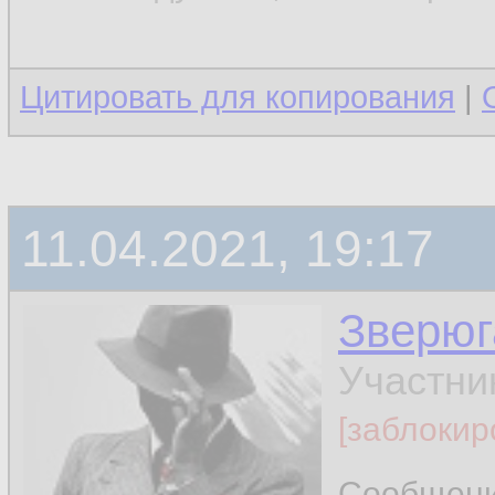
Цитировать для копирования
|
11.04.2021, 19:17
Зверюг
Участни
[заблокир
Сообщен