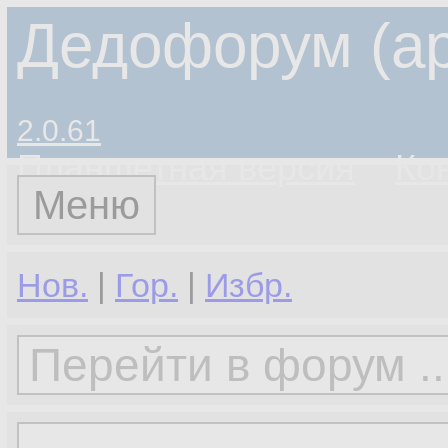
Дедофорум (ар
2.0.61
Планшетная версия
Ко
Меню
Нов.
|
Гор.
|
Избр.