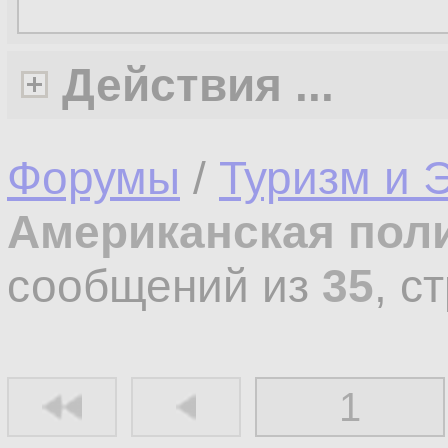
Действия ...
Форумы
/
Туризм и 
Американская пол
сообщений из
35
, с
1