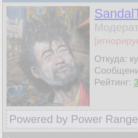
Sandal
Модера
[игнориру
Откуда: к
Сообщен
Рейтинг:
Powered by Power Range