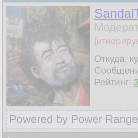
Sandal
Модера
[игнориру
Откуда: к
Сообщен
Рейтинг:
Powered by Power Range