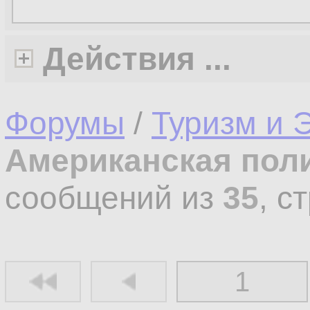
Действия ...
Форумы
/
Туризм и 
Американская пол
сообщений из
35
, с
1