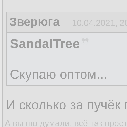
Зверюга
10.04.2021, 2
SandalTree
Скупаю оптом...
И сколько за пучёк
А вы шо думали, всё так прос