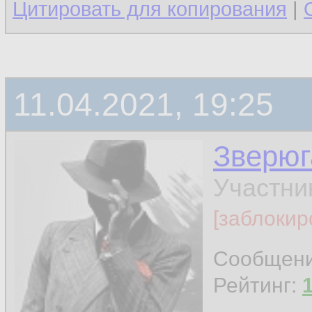
Цитировать для копирования
|
11.04.2021, 19:25
Зверюг
Участни
[заблокир
Сообщен
Рейтинг: