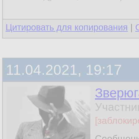
Цитировать для копирования
|
11.04.2021, 19:17
Зверюг
Участни
[заблокир
Сообщен