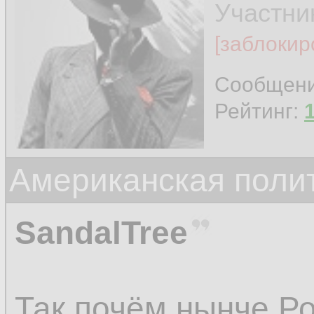
Участни
[заблокир
Сообщен
Рейтинг:
Американская поли
SandalTree
Так почём нынче Р