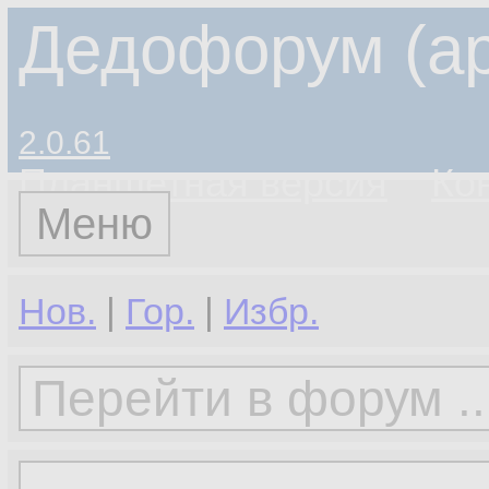
Дедофорум (ар
2.0.61
Планшетная версия
Ко
Меню
Нов.
|
Гор.
|
Избр.