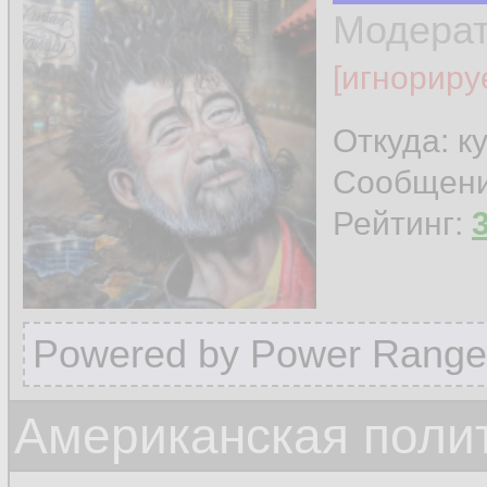
Модера
[игнориру
Откуда: к
Сообщен
Рейтинг:
Powered by Power Range
Американская поли