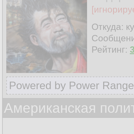
[игнориру
Откуда: к
Сообщен
Рейтинг:
Powered by Power Range
Американская поли