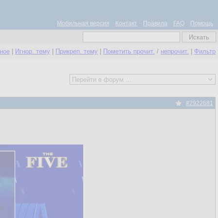
Мобильная версия
Контакт
Правила
FAQ
Помощь
нное
|
Игнор. тему
|
Прикреп. тему
|
Пометить прочит.
/
непрочит.
|
Фильтр
#2922681