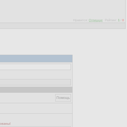
Нравится:
Огрищще
Рейтинг:
1
/
0
Помощь
ованы!