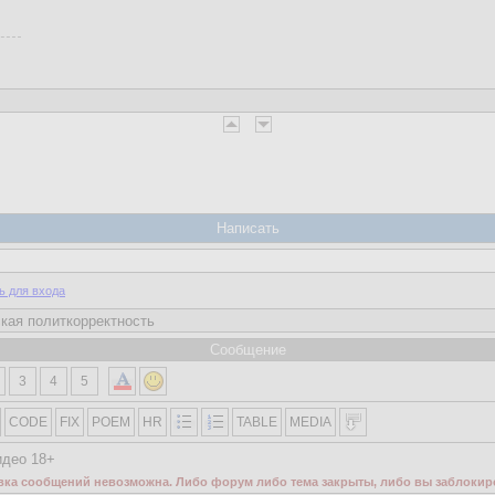
Написать
ь для входа
Сообщение
3
4
5
CODE
FIX
POEM
HR
TABLE
MEDIA
идео 18+
вка сообщений невозможна. Либо форум либо тема закрыты, либо вы заблокир