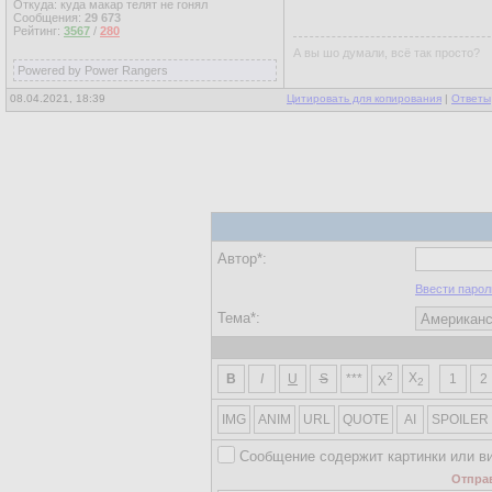
Откуда: куда макар телят не гонял
Сообщения:
29 673
Рейтинг:
3567
/
280
А вы шо думали, всё так просто?
Powered by Power Rangers
08.04.2021, 18:39
Цитировать для копирования
|
Ответы
Автор*:
Ввести парол
Тема*:
2
X
B
I
U
S
***
1
2
X
2
IMG
ANIM
URL
QUOTE
AI
SPOILER
Сообщение содержит картинки или в
Отпра