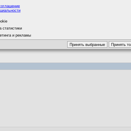
соглашение
циальности
okie
сообщение, я выражаю свое согласие с
правилами форума
и принимаю
а статистики
е
.
етинга и рекламы