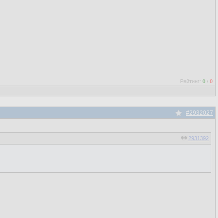
Рейтинг:
0
/
0
#2932027
2931392