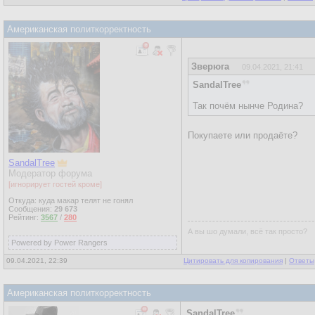
Американская политкорректность
Зверюга
09.04.2021, 21:41
SandalTree
Так почём нынче Родина?
Покупаете или продаёте?
SandalTree
Модератор форума
[игнорирует гостей кроме]
Откуда: куда макар телят не гонял
Сообщения:
29 673
Рейтинг:
3567
/
280
А вы шо думали, всё так просто?
Powered by Power Rangers
09.04.2021, 22:39
Цитировать для копирования
|
Ответы
Американская политкорректность
SandalTree