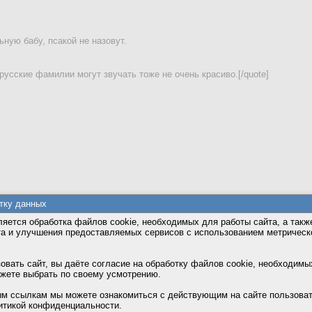
тку данных
яется обработка файлов cookie, необходимых для работы сайта, а такж
та и улучшения предоставляемых сервисов с использованием метричес
вать сайт, вы даёте согласие на обработку файлов cookie, необходимы
ть вложение
ожете выбрать по своему усмотрению.
 размер вложений: 3,0 МБ, аудио/видео: 40,0 МБ. Картинки большего размера ужимаю
м ссылкам мы можете ознакомиться с действующим на сайте пользова
изображенный на картинке. Если код нечитаемый, кликните картинку, чтобы загрузить д
итикой конфиденциальности.