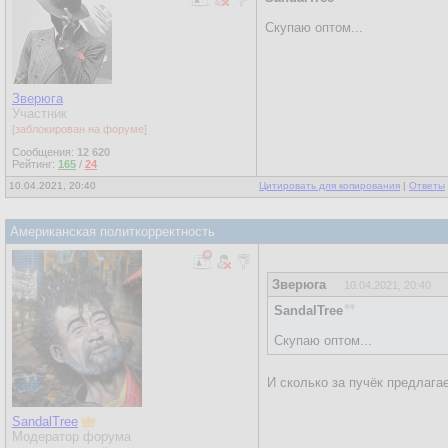
Скупаю оптом...
Зверюга
Участник
[заблокирован на форуме]
Сообщения:
12 620
Рейтинг:
165
/
24
10.04.2021, 20:40
Цитировать для копирования
|
Ответы
Американская политкорректность
Зверюга
10.04.2021, 20:40
SandalTree
Скупаю оптом...
И сколько за пучёк предлага
SandalTree
Модератор форума