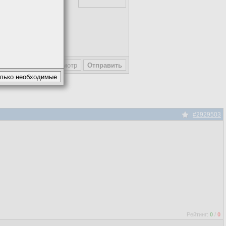
пользовательское
#2929503
Рейтинг:
0
/
0