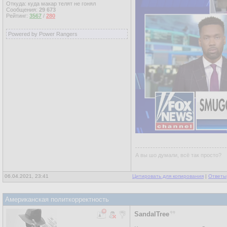
Откуда: куда макар телят не гонял
Сообщения:
29 673
Рейтинг:
3567
/
280
Powered by Power Rangers
А вы шо думали, всё так просто?
06.04.2021, 23:41
Цитировать для копирования
|
Ответы
Американская политкорректность
SandalTree