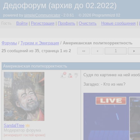
Дедофорум (архив до 02.2022)
powered by
simpleCommunicator
- 2.0.61 © 2026 Programmizd 02
Гость
Войти
|
Регистрация
|
Профиль
|
Очистить
Новые сообщения
|
Форумы
/
Туризм и Эмиграция
/
Американская политкорректность
25
сообщений из
35
, страница
1
из
2
1
Американская политкорректность
Судя по картинке на ней изо
Загадко: - Кто из них?
SandalTree
Модератор форума
[игнорирует гостей кроме]