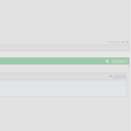
Рейтинг:
0
/
0
#2926677
2924734