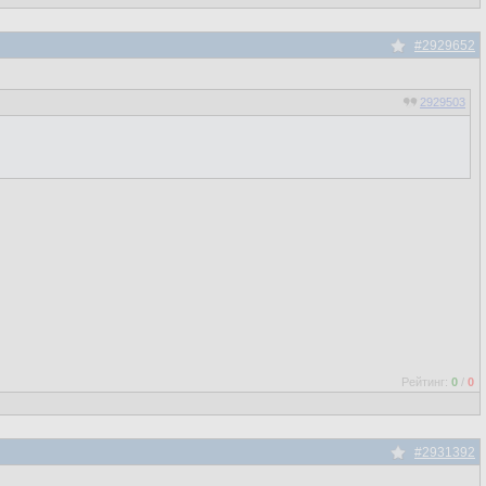
#2929652
2929503
Рейтинг:
0
/
0
#2931392