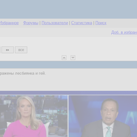
Избранное
Форумы
|
Пользователи
|
Статистика
|
Поиск
Доб. в избра
все
бражены лесбиянка и гей.