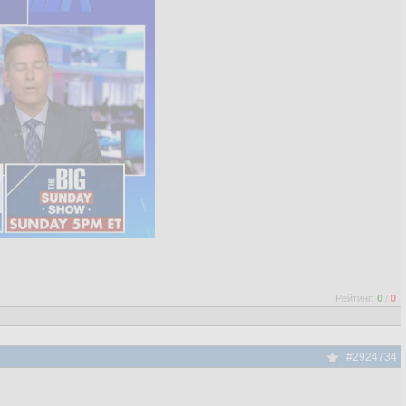
Рейтинг:
0
/
0
#2924734