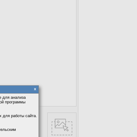
x
е для анализа
кой программы
х для работы сайта.
тся, если возможно.
тельским
ругой вариант.