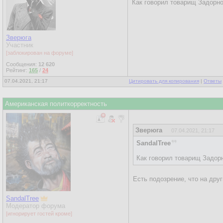
Как говорил товарищ Задорно
Зверюга
Участник
[заблокирован на форуме]
Сообщения:
12 620
Рейтинг:
165
/
24
07.04.2021, 21:17
Цитировать для копирования
|
Ответы
Американская политкорректность
Зверюга
07.04.2021, 21:17
SandalTree
Как говорил товарищ Задорн
Есть подозрение, что на дру
SandalTree
Модератор форума
[игнорирует гостей кроме]