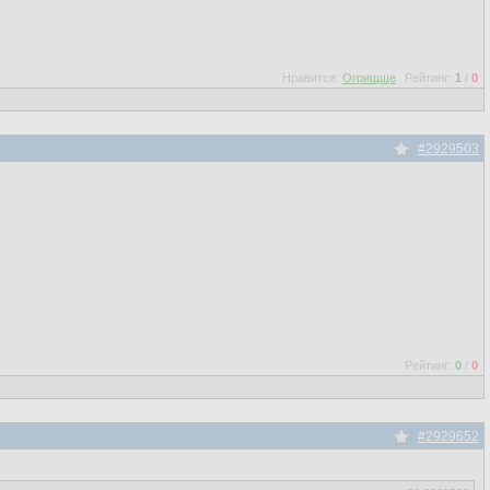
Нравится:
Огрищще
Рейтинг:
1
/
0
#2929503
Рейтинг:
0
/
0
#2929652