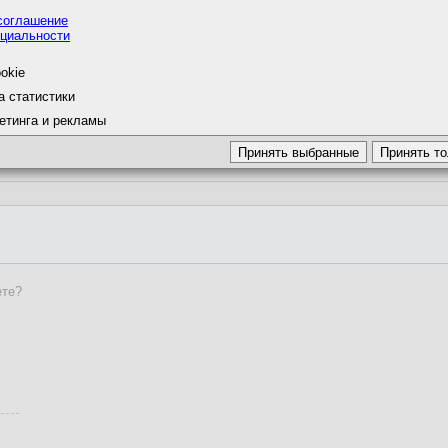
соглашение
циальности
okie
а статистики
етинга и рекламы
ете?