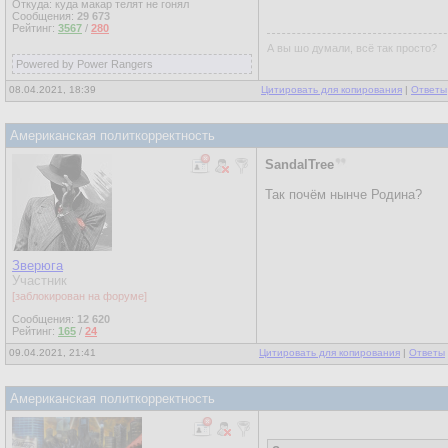
Откуда: куда макар телят не гонял
Сообщения:
29 673
Рейтинг:
3567
/
280
А вы шо думали, всё так просто?
Powered by Power Rangers
08.04.2021, 18:39
Цитировать для копирования
|
Ответы
Американская политкорректность
SandalTree
Так почём нынче Родина?
Зверюга
Участник
[заблокирован на форуме]
Сообщения:
12 620
Рейтинг:
165
/
24
09.04.2021, 21:41
Цитировать для копирования
|
Ответы
Американская политкорректность