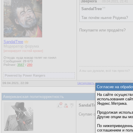
Зверюга
09.04.2021, 21:41
SandalTree
Так почём нынче Родина?
Покупаете или продаёте?
SandalTree
Модератор форума
[игнорирует гостей кроме]
Откуда: куда макар телят не гонял
Сообщения:
29 673
Рейтинг:
3567
/
280
А вы шо думали, всё так просто?
Powered by Power Rangers
09.04.2021, 22:39
Цитировать для копирования
|
Ответы
Согласие на обрабо
На сайте осуществл
Американская политкорректность
использования сай
Яндекс.Метрика.
SandalTree
Продолжая использо
Скупаю оптом...
Другие опции вы м
По нижеприведенны
соглашением и пол