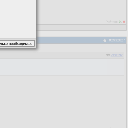
Рейтинг:
0
/
0
#2932027
2931392