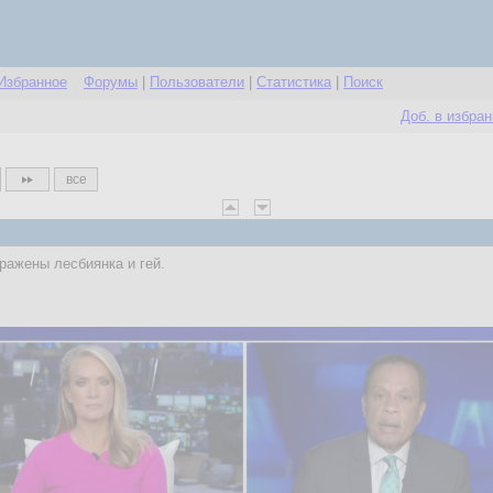
Избранное
Форумы
|
Пользователи
|
Статистика
|
Поиск
Доб. в избра
все
бражены лесбиянка и гей.