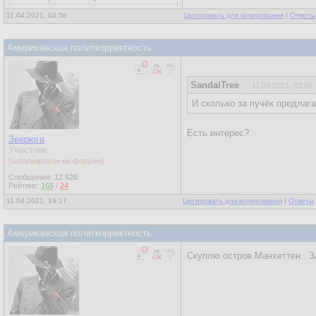
11.04.2021, 03:58
Цитировать для копирования
|
Ответы
Американская политкорректность
SandalTree
11.04.2021, 03:58
И сколько за пучёк предлаг
Есть интерес?
Зверюга
Участник
[заблокирован на форуме]
Сообщения:
12 620
Рейтинг:
165
/
24
11.04.2021, 19:17
Цитировать для копирования
|
Ответы
Американская политкорректность
Скуплю остров Манхеттен.. З