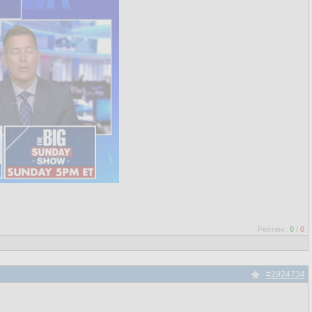
Рейтинг:
0
/
0
#2924734