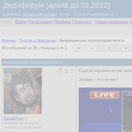
Дедофорум (архив до 02.2022)
powered by
simpleCommunicator
- 2.0.61 © 2026 Programmizd 02
Гость
Войти
|
Регистрация
|
Профиль
|
Очистить
Новые сообщения
|
Форумы
/
Туризм и Эмиграция
/
Американская политкорректность
25
сообщений из
35
, страница
1
из
2
1
Американская политкорректность
Судя по картинке на ней изо
Загадко: - Кто из них?
SandalTree
Модератор форума
[игнорирует гостей кроме]