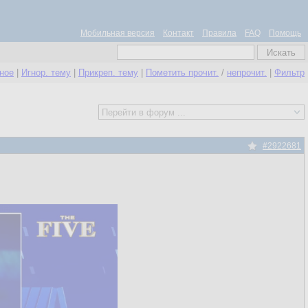
Мобильная версия
Контакт
Правила
FAQ
Помощь
нное
|
Игнор. тему
|
Прикреп. тему
|
Пометить прочит.
/
непрочит.
|
Фильтр
#2922681