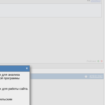
2929503
Рейтинг:
0
/
0
x
е для анализа
#2931392
кой программы
х для работы сайта.
тельским