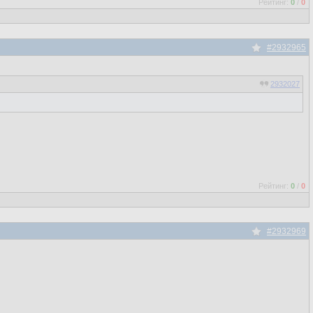
Рейтинг:
0
/
0
#2932965
2932027
Рейтинг:
0
/
0
#2932969