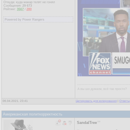
Откуда: куда макар телят не гонял
Сообщения:
29 673
Рейтинг:
3567
/
280
Powered by Power Rangers
А вы шо думали, всё так просто?
06.04.2021, 23:41
Цитировать для копирования
|
Ответы
Американская политкорректность
SandalTree