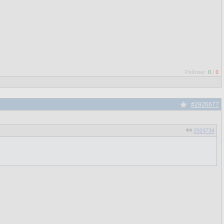
Рейтинг:
0
/
0
#2926677
2924734