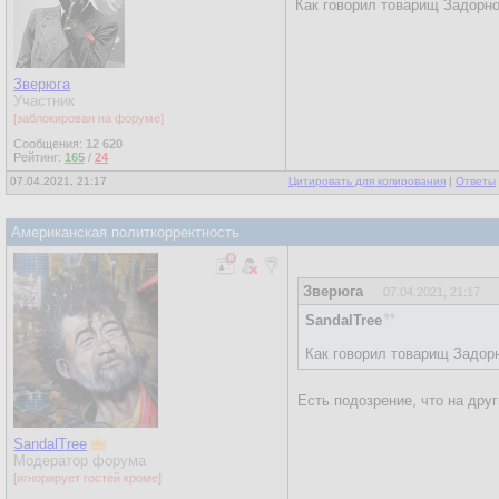
Как говорил товарищ Задорно
Зверюга
Участник
[заблокирован на форуме]
Сообщения:
12 620
Рейтинг:
165
/
24
07.04.2021, 21:17
Цитировать для копирования
|
Ответы
Американская политкорректность
Зверюга
07.04.2021, 21:17
SandalTree
Как говорил товарищ Задорн
Есть подозрение, что на дру
SandalTree
Модератор форума
[игнорирует гостей кроме]