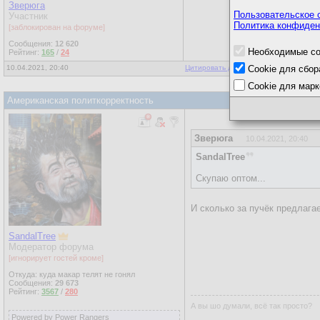
Зверюга
Пользовательское 
Участник
Политика конфиден
[заблокирован на форуме]
Сообщения:
12 620
Необходимые co
Рейтинг:
165
/
24
10.04.2021, 20:40
Цитировать для копирования
Cookie для сбор
|
Ответы
Cookie для марк
Американская политкорректность
Зверюга
10.04.2021, 20:40
SandalTree
Скупаю оптом...
И сколько за пучёк предлага
SandalTree
Модератор форума
[игнорирует гостей кроме]
Откуда: куда макар телят не гонял
Сообщения:
29 673
Рейтинг:
3567
/
280
А вы шо думали, всё так просто?
Powered by Power Rangers