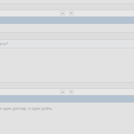
аете?
а один доллар, и один рубль.