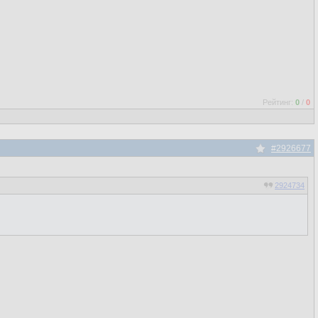
Рейтинг:
0
/
0
#2926677
2924734