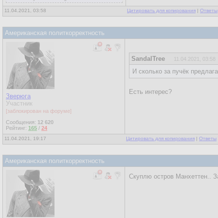
11.04.2021, 03:58
Цитировать для копирования
|
Ответы
Американская политкорректность
SandalTree
11.04.2021, 03:58
И сколько за пучёк предлаг
Есть интерес?
Зверюга
Участник
[заблокирован на форуме]
Сообщения:
12 620
Рейтинг:
165
/
24
11.04.2021, 19:17
Цитировать для копирования
|
Ответы
Американская политкорректность
Скуплю остров Манхеттен.. З