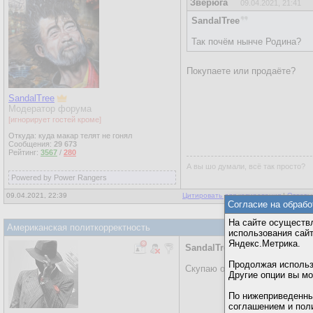
Зверюга
09.04.2021, 21:41
SandalTree
Так почём нынче Родина?
Покупаете или продаёте?
SandalTree
Модератор форума
[игнорирует гостей кроме]
Откуда: куда макар телят не гонял
Сообщения:
29 673
Рейтинг:
3567
/
280
А вы шо думали, всё так просто?
Powered by Power Rangers
09.04.2021, 22:39
Цитировать для копирования
|
Ответы
Согласие на обрабо
На сайте осуществл
Американская политкорректность
использования сай
Яндекс.Метрика.
SandalTree
Продолжая использо
Скупаю оптом...
Другие опции вы м
По нижеприведенны
соглашением и пол