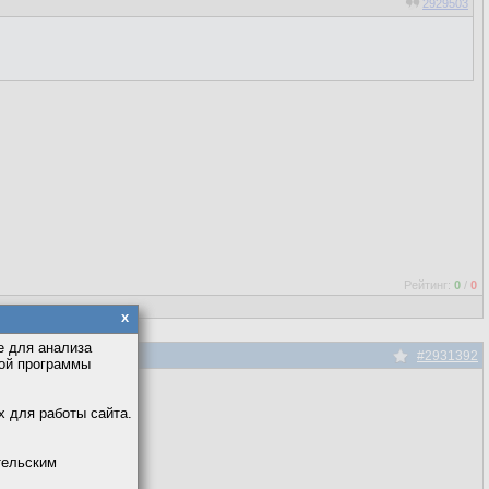
2929503
Рейтинг:
0
/
0
x
е для анализа
#2931392
кой программы
х для работы сайта.
тельским