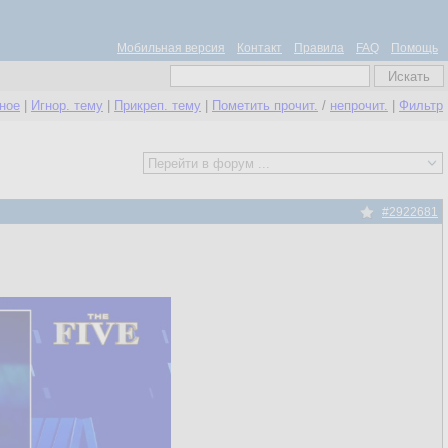
Мобильная версия
Контакт
Правила
FAQ
Помощь
нное
|
Игнор. тему
|
Прикреп. тему
|
Пометить прочит.
/
непрочит.
|
Фильтр
#2922681