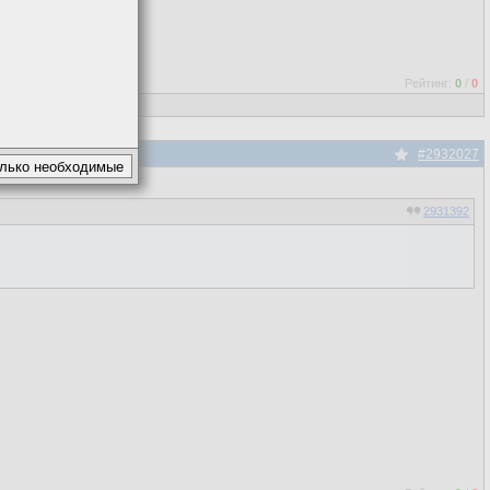
Рейтинг:
0
/
0
#2932027
2931392