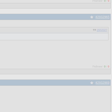
Рейтинг:
0
/
0
#2932965
2932027
Рейтинг:
0
/
0
#2932969