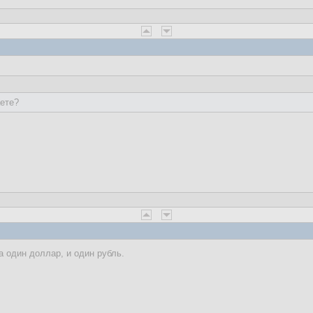
аете?
а один доллар, и один рубль.