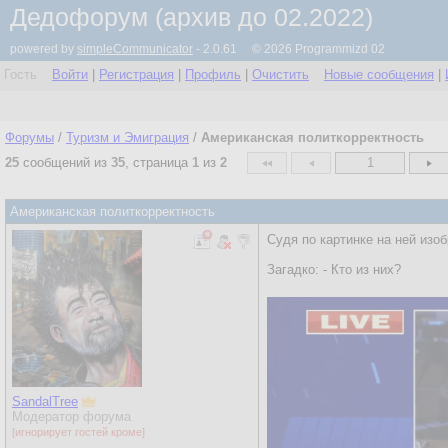
Дедофорум (архив до 02.2022)
powered by
simpleCommunicator
- 2.0.61 © 2026 Programmizd 02
Гость
Войти
|
Регистрация
|
Профиль
|
Очистить
Новые сообщения
|
Форумы
/
Туризм и Эмиграция
/
Американская политкорректность
25
сообщений из
35
, страница
1
из
2
1
Американская политкорректность
Судя по картинке на ней изо
Загадко: - Кто из них?
SandalTree
Модератор форума
[игнорирует гостей кроме]