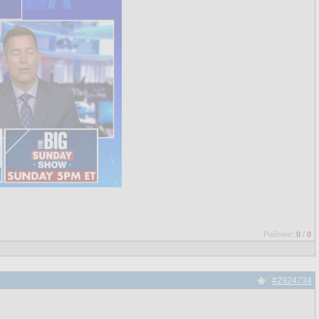
Рейтинг:
0
/
0
#2924734