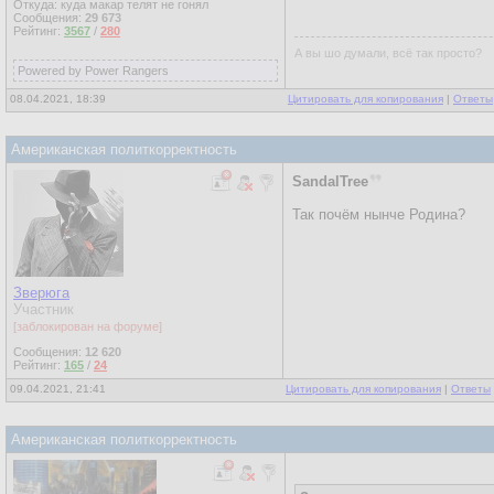
Откуда: куда макар телят не гонял
Сообщения:
29 673
Рейтинг:
3567
/
280
А вы шо думали, всё так просто?
Powered by Power Rangers
08.04.2021, 18:39
Цитировать для копирования
|
Ответы
Американская политкорректность
SandalTree
Так почём нынче Родина?
Зверюга
Участник
[заблокирован на форуме]
Сообщения:
12 620
Рейтинг:
165
/
24
09.04.2021, 21:41
Цитировать для копирования
|
Ответы
Американская политкорректность