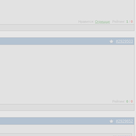
Нравится:
Огрищще
Рейтинг:
1
/
0
#2929503
Рейтинг:
0
/
0
#2929652