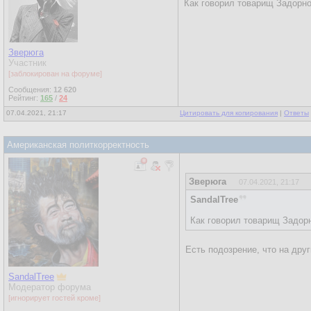
Как говорил товарищ Задорно
Зверюга
Участник
[заблокирован на форуме]
Сообщения:
12 620
Рейтинг:
165
/
24
07.04.2021, 21:17
Цитировать для копирования
|
Ответы
Американская политкорректность
Зверюга
07.04.2021, 21:17
SandalTree
Как говорил товарищ Задорн
Есть подозрение, что на дру
SandalTree
Модератор форума
[игнорирует гостей кроме]