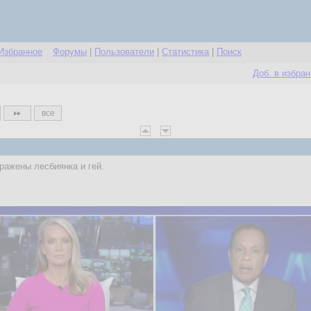
Избранное
Форумы
|
Пользователи
|
Статистика
|
Поиск
Доб. в избра
все
бражены лесбиянка и гей.