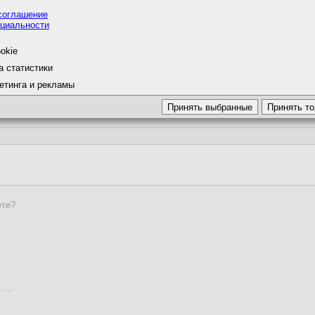
соглашение
циальности
okie
а статистики
етинга и рекламы
ете?