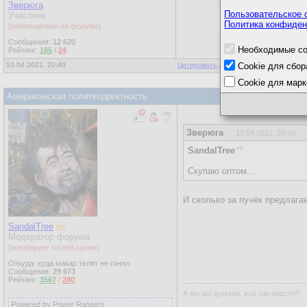
Зверюга
Пользовательское 
Участник
Политика конфиден
[заблокирован на форуме]
Сообщения:
12 620
Необходимые co
Рейтинг:
165
/
24
10.04.2021, 20:40
Цитировать для копирования
Cookie для сбор
|
Ответы
Cookie для марк
Американская политкорректность
Зверюга
10.04.2021, 20:40
SandalTree
Скупаю оптом...
И сколько за пучёк предлага
SandalTree
Модератор форума
[игнорирует гостей кроме]
Откуда: куда макар телят не гонял
Сообщения:
29 673
Рейтинг:
3567
/
280
А вы шо думали, всё так просто?
Powered by Power Rangers