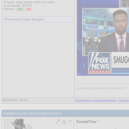
Откуда: куда макар телят не гонял
Сообщения:
29 673
Рейтинг:
3567
/
280
Powered by Power Rangers
А вы шо думали, всё так просто?
06.04.2021, 23:41
Цитировать для копирования
|
Ответы
Американская политкорректность
SandalTree