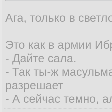
Ага, только в светл
Это как в армии Иб
- Дайте сала.
- Так ты-ж масульм
разрешает
- А сейчас темно, а