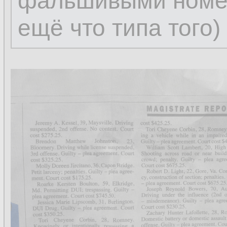
фальшивыми номер
ещё что типа того) 