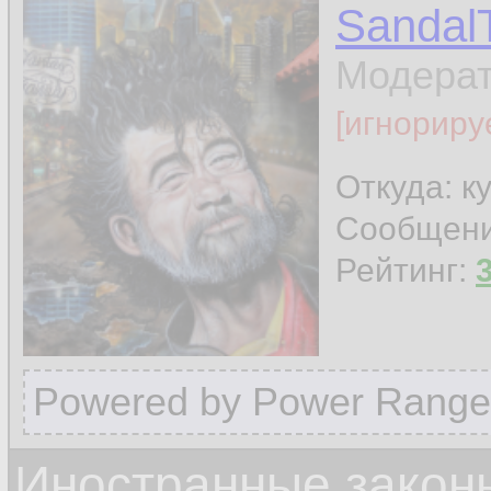
Sandal
Модера
[игнориру
Откуда: к
Сообщен
Рейтинг:
Powered by Power Range
Иностранные закон