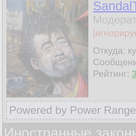
Sandal
Модера
[игнориру
Откуда: к
Сообщен
Рейтинг:
Powered by Power Range
Иностранные закон