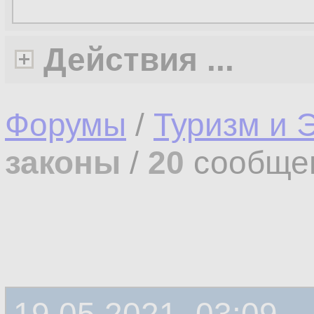
Действия ...
Форумы
/
Туризм и 
законы
/
20
сообще