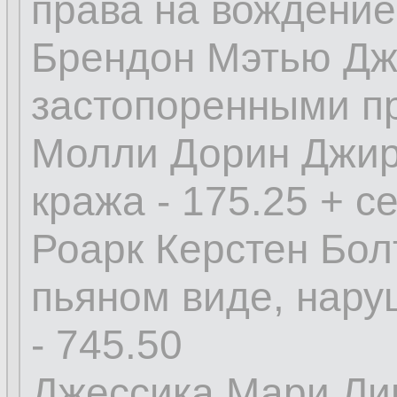
права на вождение
Брендон Мэтью Джо
застопоренными пр
Молли Дорин Джирс
кража - 175.25 + с
Роарк Керстен Болт
пьяном виде, нару
- 745.50
Джессика Мари Лип