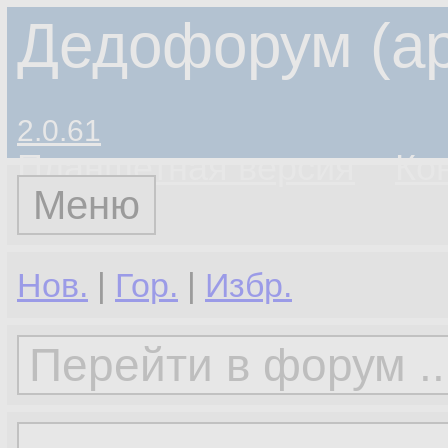
Дедофорум (ар
2.0.61
Планшетная версия
Ко
Меню
Нов.
|
Гор.
|
Избр.