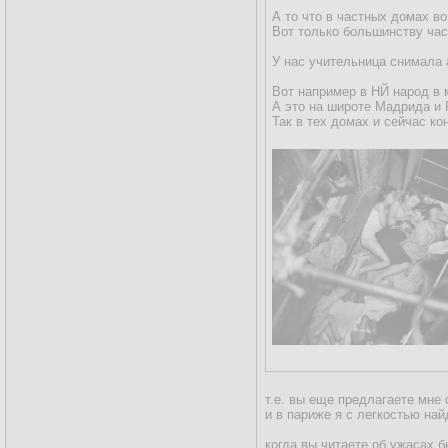
А то что в частных домах во
Вот только большинству час
У нас учительница снимала 
Вот например в НЙ народ в 
А это на широте Мадрида и 
Так в тех домах и сейчас ко
т.е. вы еще предлагаете мне с
и в париже я с легкостью на
когда вы читаете об ужасах б