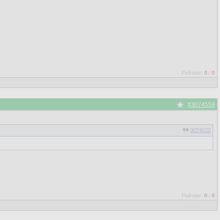
Рейтинг:
0
/
0
#3074559
3074532
Рейтинг:
0
/
0