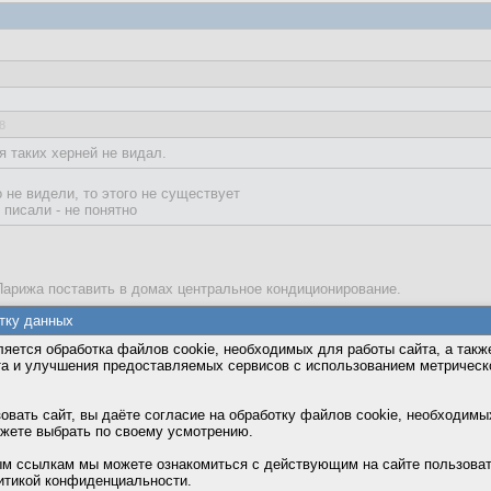
8
я таких херней не видал.
о не видели, то этого не существует
 писали - не понятно
Парижа поставить в домах центральное кондиционирование.
тку данных
зможно такое есть я не спорю.
яется обработка файлов cookie, необходимых для работы сайта, а такж
ных домов в Англии и Франции по 100-200 лет, если не больше, а там п
та и улучшения предоставляемых сервисов с использованием метричес
партменты в центре Балтимора, так они были построены в начале прошл
вать сайт, вы даёте согласие на обработку файлов cookie, необходимы
ногоэтажках летом вообще спал на балконах.
ожете выбрать по своему усмотрению.
Рима.
диционеры только те, которые из окна торчат.
м ссылкам мы можете ознакомиться с действующим на сайте пользова
итикой конфиденциальности.