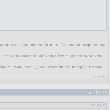
лирована во второй половине 19-го века. Самыми распространенными
не только в благословенной америке. В частности таковые активно
ть есть такая штука... Да она безусловно есть в природе. И в этой
Рейтинг:
0
/
0
#3074532
3074472