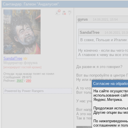
Сантандер. Галеон "Андалусия".
gyrus
14.06.2021, 15:54
SandalTree
14.06.2021, 15:3
В совке, Польше и Италии 
Ну конечно - если вы чего-т
А главное к чему вы все это
SandalTree
Модератор форума
Да разве-ж я это говорил?
[игнорирует гостей кроме]
Откуда: куда макар телят не гонял
Вот вы попробуйте в центре 
Сообщения:
29 673
Ну или в панельных домах.
Рейтинг:
3567
/
280
Согласие на обрабо
А то что в частных домах во
На сайте осуществл
Powered by Power Rangers
Вот только большинству част
использования сай
Яндекс.Метрика.
У нас учительница снимала а
Продолжая использо
Вот например в НЙ народ в м
Другие опции вы м
А это на широте Мадрида и 
Так в тех домах и сейчас кон
По нижеприведенны
соглашением и пол