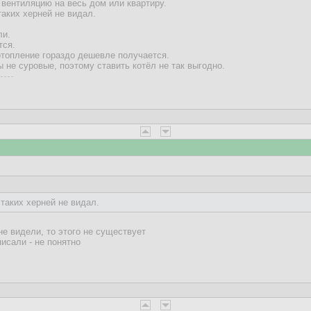
а вентиляцию на весь дом или квартиру.
таких херней не видал.
ли.
тся.
отопление гораздо дешевле получается.
 не суровые, поэтому ставить котёл не так выгодно.
таких херней не видал.
 не видели, то этого не существует
писали - не понятно