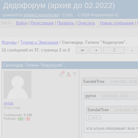
Дедофорум (архив до 02.2022)
powered by
simpleCommunicator
- 2.0.61 © 2026 Programmizd 02
Гость
Войти
|
Регистрация
|
Профиль
|
Очистить
Новые сообщения
|
Форумы
/
Туризм и Эмиграция
/
Сантандер. Галеон "Андалусия".
12
сообщений из
37
, страница
2
из
2
2
Сантандер. Галеон "Андалусия".
SandalTree
14.06.2021, 14:28
gyrus
14.06.2021, 10:13
gyrus
Участник
SandalTree
14.06.2021, 05:
...
Сообщения:
9 188
...
Рейтинг:
682
/
43
эта штука обогревает всю 