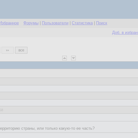
Избранное
Форумы
|
Пользователи
|
Статистика
|
Поиск
Доб. в избра
все
58
территорию страны, или только какую-то ее часть?