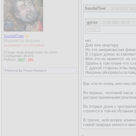
SandalTree
14.06.2021, 14:2
gyrus
14.06.2021, 10:13
...
...
SandalTree
Модератор форума
нет.
Дом или квартиру.
[игнорирует гостей кроме]
Но это американская фишка
Откуда: куда макар телят не гонял
В старых домах вставляют
Сообщения:
29 673
Мне это не нравится, но э
Рейтинг:
3567
/
280
Удобен в том плане что ст
С другой стороны я-бы пр
Powered by Power Rangers
Нахрена обогревать/охлажд
Вас кто-то очень жестоко о
Во первых, тепловой насос 
распространенными реализа
Во вторых дома с централиз
строятся в той-же Испании 
В третих, мой вопрос конечн
самой природе имеется мил