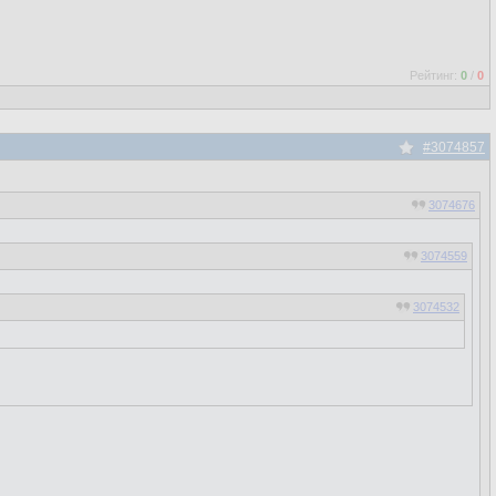
Рейтинг:
0
/
0
#3074857
3074676
3074559
3074532