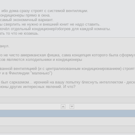
 ибо дома сразу строят с системой вентиляции.
ондиционеры прямо в окна.
о самый экономичный вариант.
ны сверлить не нужно и внешний юнит не надо ставить.
почёл отдельный кондиционер/обогрев для каждой комнаты.
ть то что не юзаешь.
анул.
то не чисто американская фишка, сама концепция которого была сформу
сов являются холодильники и кондиционеры
ванной вентиляцией (и с централизованным кондиционированием) строят 
у и в Финляндии "маленько")
 был сарказмом... иронией на вашу попытку блеснуть интеллектом - деска
оны других интересных явлений. И что?