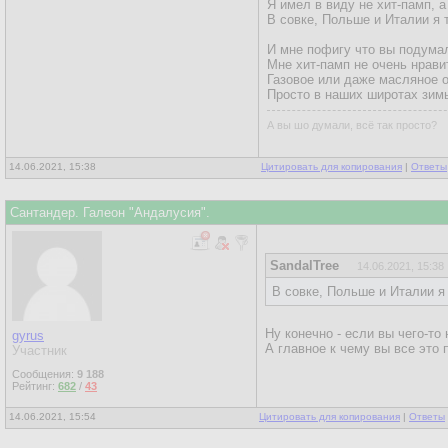
Я имел в виду не хит-памп, 
В совке, Польше и Италии я 
И мне пофигу что вы подума
Мне хит-памп не очень нрави
Газовое или даже масляное 
Просто в наших широтах зимы
А вы шо думали, всё так просто?
14.06.2021, 15:38
Цитировать для копирования
|
Ответы
Сантандер. Галеон "Андалусия".
SandalTree
14.06.2021, 15:38
В совке, Польше и Италии я 
Ну конечно - если вы чего-то
gyrus
А главное к чему вы все это 
Участник
Сообщения:
9 188
Рейтинг:
682
/
43
14.06.2021, 15:54
Цитировать для копирования
|
Ответы