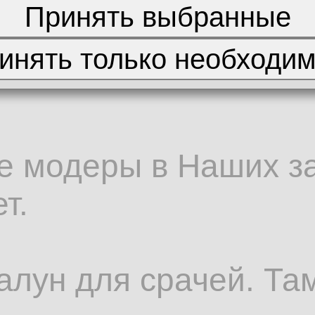
овчег для изгнанных 
е модеры в Наших за
т.
салун для срачей. Т