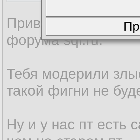
Привет. Это ноев к
форума sql.ru.
Тебя модерили злы
такой фигни не буде
Ну и у нас пт есть 