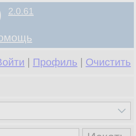
)
2.0.61
омощь
Войти
|
Профиль
|
Очистить