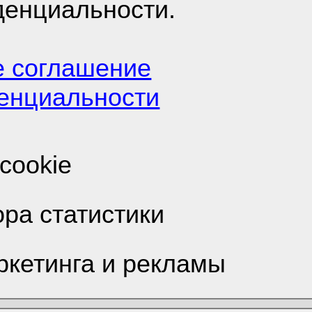
денциальности.
е соглашение
 соединяйтесь!
енциальности
 за форум такой?
cookie
ора статистики
21, 12:30
ркетинга и рекламы