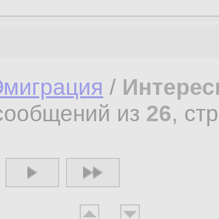
Эмиграция
/
Интересн
ообщений из
26
, ст