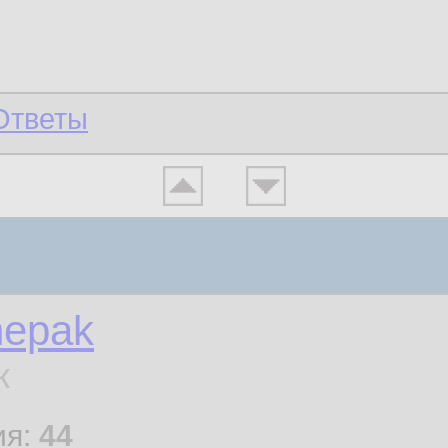
Ответы
hepak
к
ия:
44