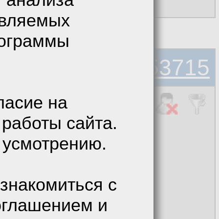
авляемых
рограммы
#3453715
ласие на
 работы сайта.
 усмотрению.
ны
знакомиться с
оглашением и