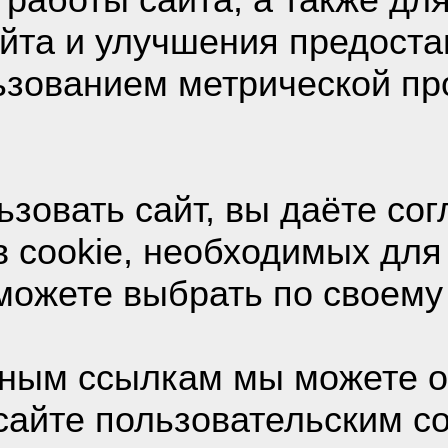
Ответы
айта и улучшения предост
льзованием метрической п
зовать сайт, вы даёте сог
ммизд 02
 cookie, необходимых для
тратор
можете выбрать по своему
Дедореализм щекочет ваши коко
ия:
160 687
ным ссылкам мы можете о
19115
/
966
сайте пользовательским с