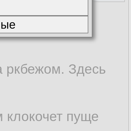
ПТ шников с
 ркбежом. Здесь
ам клокочет пуще