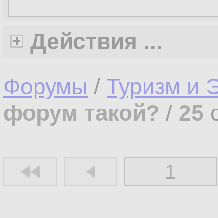
Действия ...
Форумы
/
Туризм и 
форум такой?
/
25
с
1