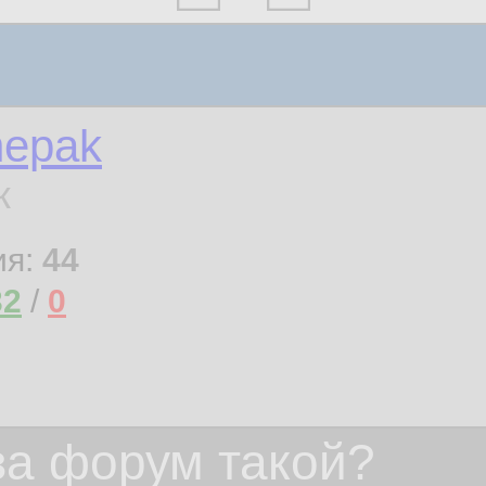
hepak
к
ия:
44
32
/
0
 за форум такой?