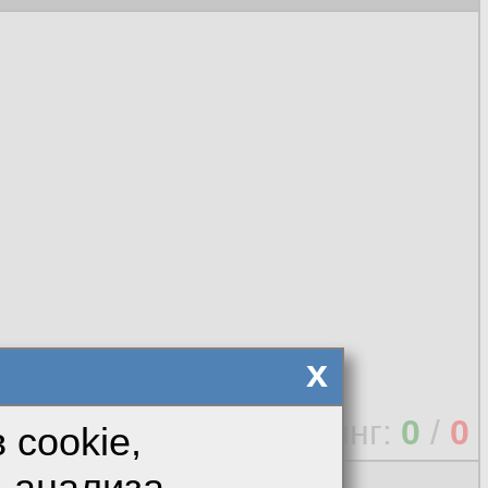
x
Рейтинг:
0
/
0
 cookie,
я анализа