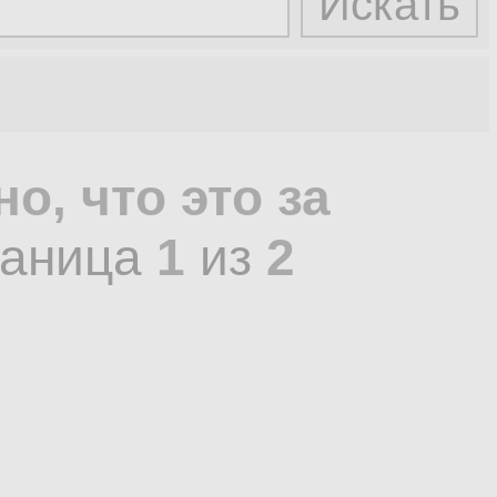
о, что это за
раница
1
из
2