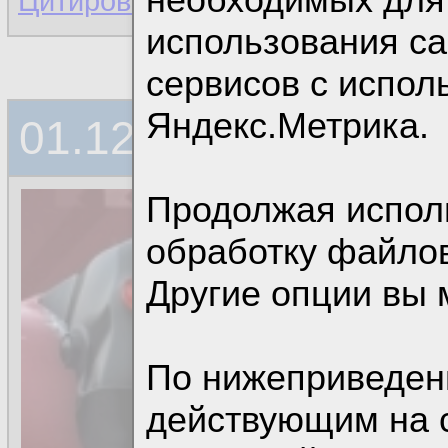
Цитировать для копирования
|
использования с
сервисов с испо
Яндекс.Метрика.
01.12.2021, 12:32
Продолжая исполь
Програ
обработку файлов
Админис
Другие опции вы 
Откуда: 
Сообщен
По нижеприведен
Рейтинг:
действующим на 