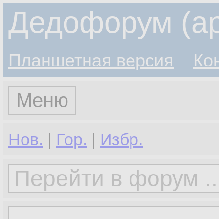
Дедофорум (ар
Планшетная версия
Ко
Меню
Нов.
|
Гор.
|
Избр.