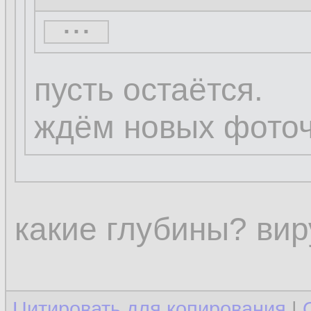
...
...
пусть остаётся.
ждём новых фоточ
какие глубины? виру
Цитировать для копирования
|