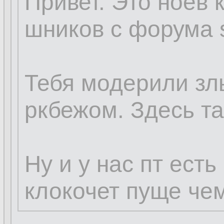
Привет. Это ноев 
шников с форума s
Тебя модерили зл
ркбежом. Здесь та
Ну и у нас пт есть
клокочет пуще чем