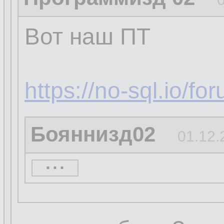
Вот наш ПТ
https://no-sql.io/f
Бояннизд02
01.12.
...
...