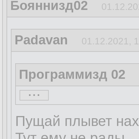
Бояннизд02
01.12.20
Padavan
01.12.2021, 
Программизд 02
...
...
Пущай плывет нах
Тут ему не рады.