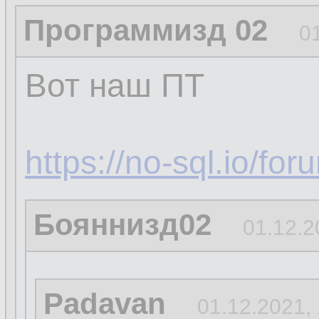
Программизд 02
0
Вот наш ПТ
https://no-sql.io/fo
Бояннизд02
01.12.2
Padavan
01.12.2021,