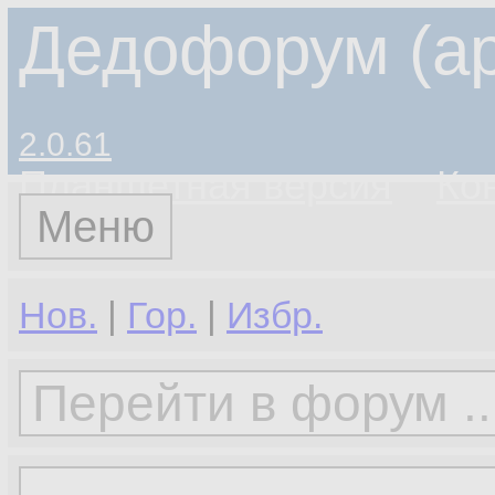
Дедофорум (ар
2.0.61
Планшетная версия
Ко
Меню
Нов.
|
Гор.
|
Избр.