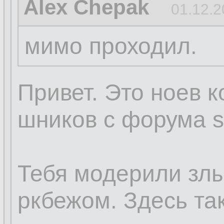
Alex Chepak
01.12.2
мимо проходил.
Привет. Это ноев к
шников с форума sq
Тебя модерили зл
ркбежом. Здесь так