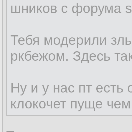
шников с форума sq
Тебя модерили зл
ркбежом. Здесь так
Ну и у нас пт есть
клокочет пуще чем 