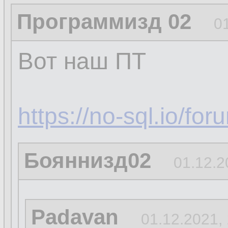
Программизд 02
0
Вот наш ПТ
https://no-sql.io/fo
Бояннизд02
01.12.2
Padavan
01.12.2021,