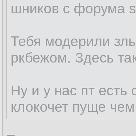
шников с форума sq
Тебя модерили зл
ркбежом. Здесь так
Ну и у нас пт есть
клокочет пуще чем 