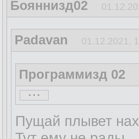
Бояннизд02
01.12.20
Padavan
01.12.2021, 
Программизд 02
...
...
Пущай плывет нах
Тут ему не рады.