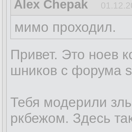
Alex Chepak
01.12.2
мимо проходил.
Привет. Это ноев к
шников с форума sq
Тебя модерили зл
ркбежом. Здесь так