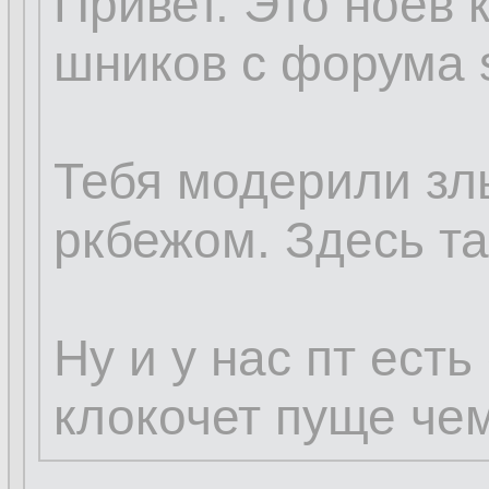
Привет. Это ноев 
шников с форума s
Тебя модерили зл
ркбежом. Здесь та
Ну и у нас пт есть
клокочет пуще чем