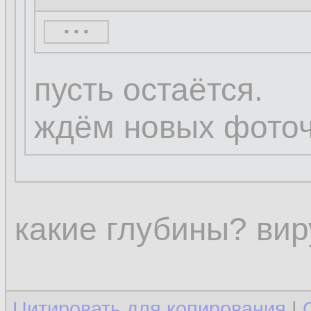
...
...
пусть остаётся.
ждём новых фоточ
какие глубины? виру
Цитировать для копирования
|