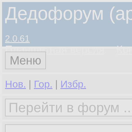
Дедофорум (ар
2.0.61
Планшетная версия
Ко
Меню
Нов.
|
Гор.
|
Избр.