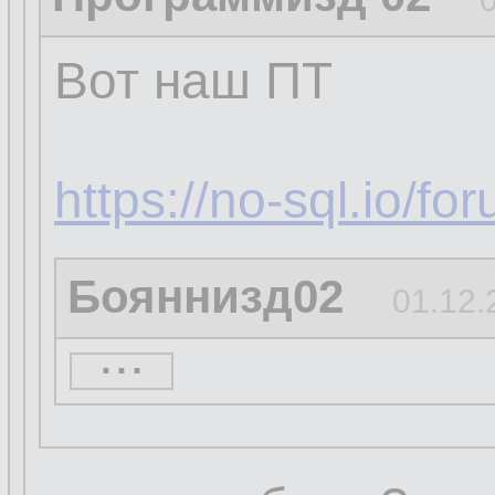
Вот наш ПТ
https://no-sql.io/f
Бояннизд02
01.12.
...
...