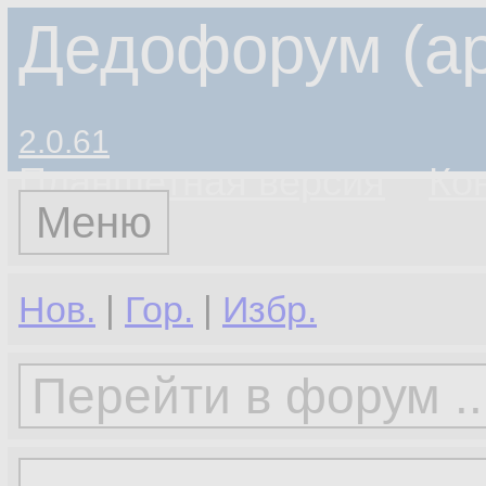
Дедофорум (ар
2.0.61
Планшетная версия
Ко
Меню
Нов.
|
Гор.
|
Избр.