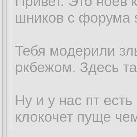
Привет. Это ноев 
шников с форума s
Тебя модерили зл
ркбежом. Здесь та
Ну и у нас пт есть
клокочет пуще чем