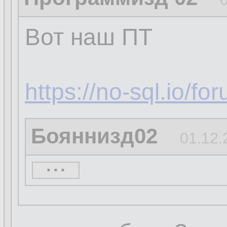
Вот наш ПТ
https://no-sql.io/f
Бояннизд02
01.12.
...
...