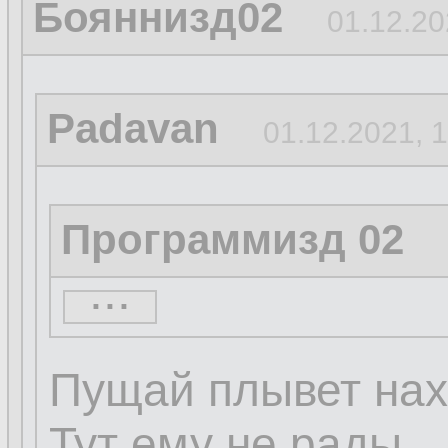
Бояннизд02
01.12.20
Padavan
01.12.2021, 
Программизд 02
...
...
Пущай плывет нах
Тут ему не рады.