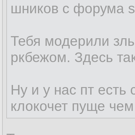
шников с форума sq
Тебя модерили зл
ркбежом. Здесь так
Ну и у нас пт есть
клокочет пуще чем 