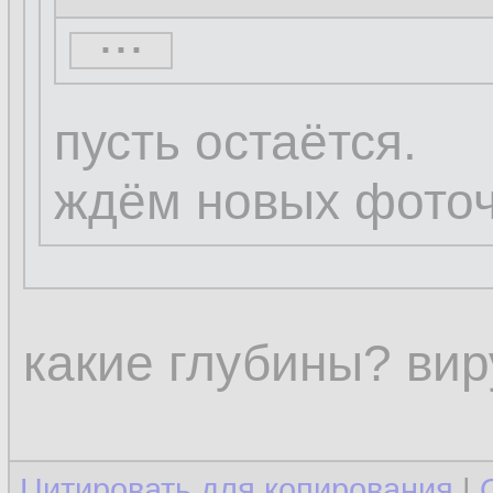
...
...
пусть остаётся.
ждём новых фоточ
какие глубины? виру
Цитировать для копирования
|