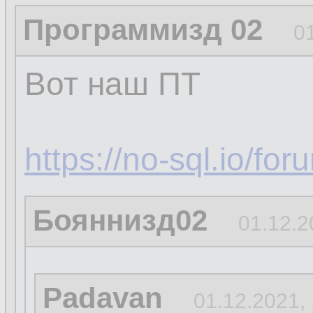
Программизд 02
0
Вот наш ПТ
https://no-sql.io/fo
Бояннизд02
01.12.2
Padavan
01.12.2021,