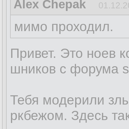
Alex Chepak
01.12.2
мимо проходил.
Привет. Это ноев к
шников с форума sq
Тебя модерили зл
ркбежом. Здесь так