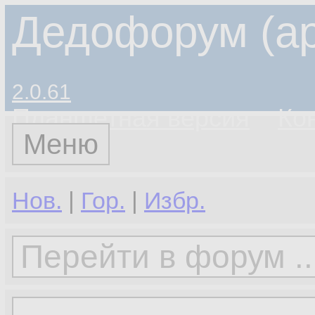
Дедофорум (ар
2.0.61
Планшетная версия
Ко
Меню
Нов.
|
Гор.
|
Избр.