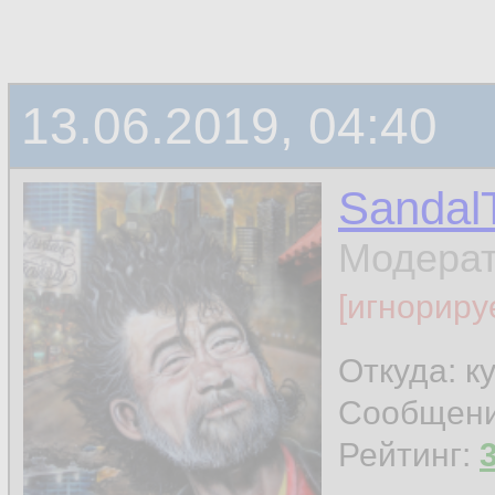
13.06.2019, 04:40
Sandal
Модера
[игнориру
Откуда: к
Сообщен
Рейтинг: