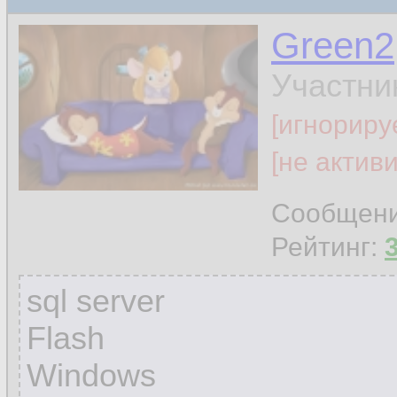
Green2
Участни
[игнориру
[не актив
Сообщен
Рейтинг:
sql server
Flash
Windows