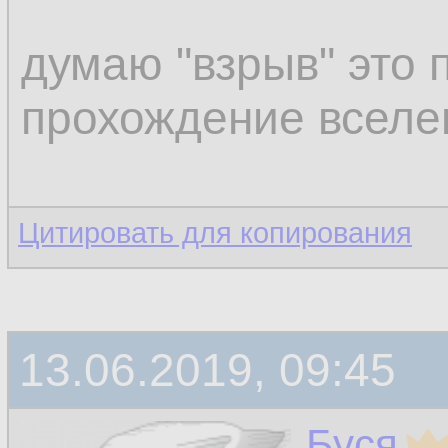
конденсацией. Нап
думаю "взрыв" это 
просачивается чер
прохождение вселе
шарика.
Откуда? Ну оттуда-
Цитировать для копирования
большого взрыва".
Возможно это цикл
13.06.2019, 09:45
материя собираетс
Буся