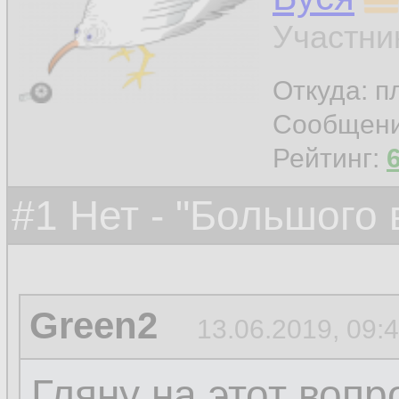
дыры постепенно и
Участни
частицы конденсир
Откуда: п
поедаются чёрным
Сообщен
круговорот.
Рейтинг:
#1 Нет - "Большого
Green2
13.06.2019, 09:
Гляну на этот вопр