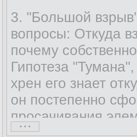
3. "Большой взрыв"
вопросы: Откуда в
почему собственно
Гипотеза "Тумана",
хрен его знает отк
он постепенно сф
просачивания элем
...
нашей вселенной 