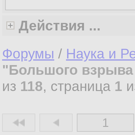
Действия ...
Форумы
/
Наука и Р
"Большого взрыва
из
118
, страница
1
и
1