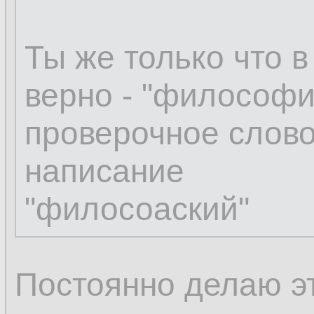
Ты же только что в
верно - "философи
проверочное слов
написание
"филосоаский"
Постоянно делаю эт