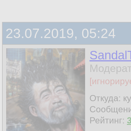
23.07.2019, 05:24
Sandal
Модера
[игнориру
Откуда: к
Сообщен
Рейтинг: