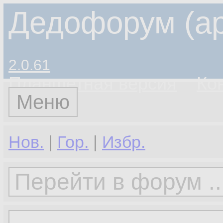
Дедофорум (ар
2.0.61
Планшетная версия
Ко
Меню
Нов.
|
Гор.
|
Избр.