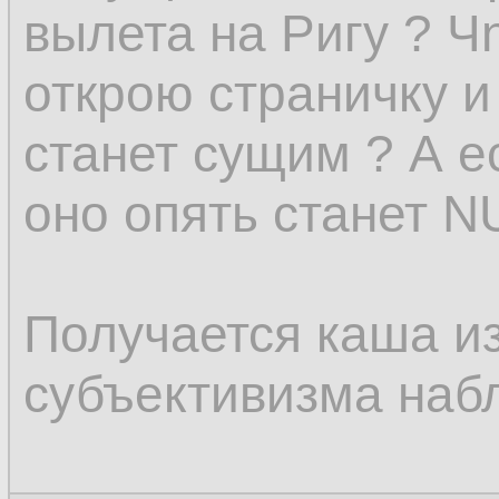
вылета на Ригу ? Чn
открою страничку и
станет сущим ? А ес
оно опять станет N
Получается каша из
субъективизма наб