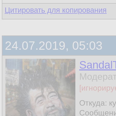
Цитировать для копирования
24.07.2019, 05:03
Sandal
Модера
[игнориру
Откуда: к
Сообщен