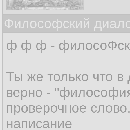
Философский диало
ф ф ф - филосоФс
Ты же только что в
верно - "философия
проверочное слово
написание