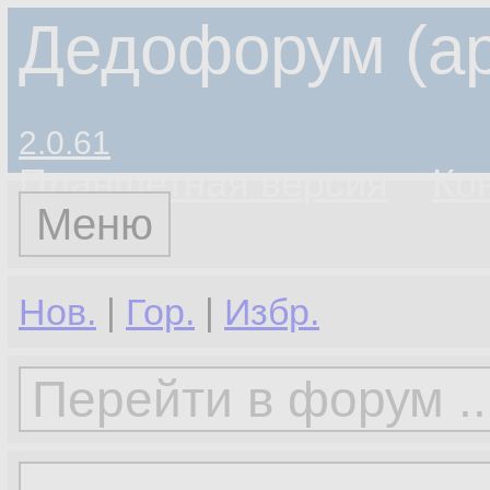
Дедофорум (ар
2.0.61
Планшетная версия
Ко
Меню
Нов.
|
Гор.
|
Избр.