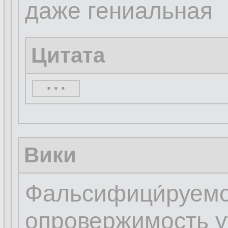
даже гениальная
Цитата
...
...
Вики
Фальсифици́руемо
опровержимость у