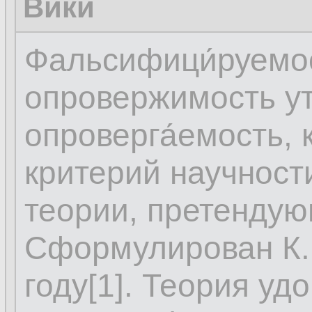
Вики
Фальсифици́руемо
опровержимость у
опроверга́емость, 
критерий научност
теории, претендую
Сформулирован К. 
году[1]. Теория уд