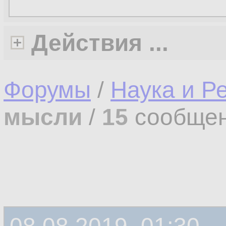
Действия ...
Форумы
/
Наука и Р
мысли
/
15
сообщен