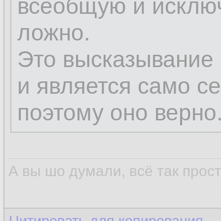
всеобщую и исключ
ложно.
Это высказывание 
и является само с
поэтому оно верно
А вы шо думали, всё так прос