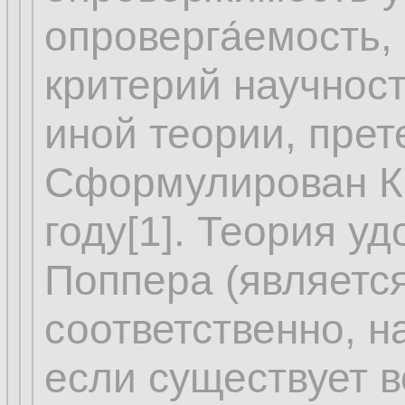
опроверга́емость,
критерий научнос
иной теории, пре
Сформулирован К.
году[1]. Теория у
Поппера (являетс
соответственно, н
если существует 