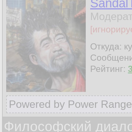
Sandal
Модера
[игнориру
Откуда: к
Сообщен
Рейтинг:
Powered by Power Range
Философский диало