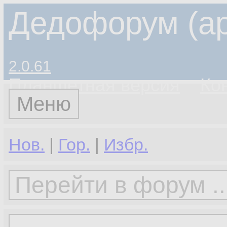
Дедофорум (ар
2.0.61
Планшетная версия
Ко
Меню
Нов.
|
Гор.
|
Избр.