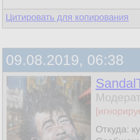
Цитировать для копирования
09.08.2019, 06:38
Sandal
Модера
[игнориру
Откуда: к