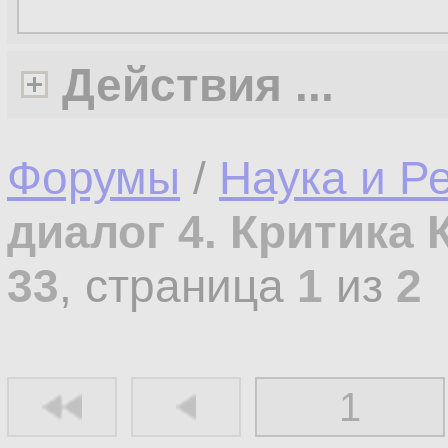
Действия ...
Форумы
/
Наука и Р
диалог 4. Критика 
33
, страница
1
из
2
1