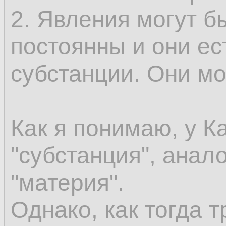
эмпирически могут
2. Явления могут б
как сменяющиеся о
постоянны и они ес
сохраняется. Допус
субстанции. Они мог
существовать безу
вы должны иметь к
Как я понимаю, у К
этого нечто не был
"субстанция", анал
присоединить этот 
"материя".
что уже существуе
Однако, как тогда т
предшествующее в