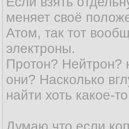
Если взять отдельн
представление о в
меняет своё положе
явления уже нет.
Атом, так тот вообщ
электроны.
Субстанции (в явл
Протон? Нейтрон? 
всех определений 
они? Насколько вгл
и исчезновение не
найти хоть какое-т
устранило бы един
эмпирического еди
Думаю что если коп