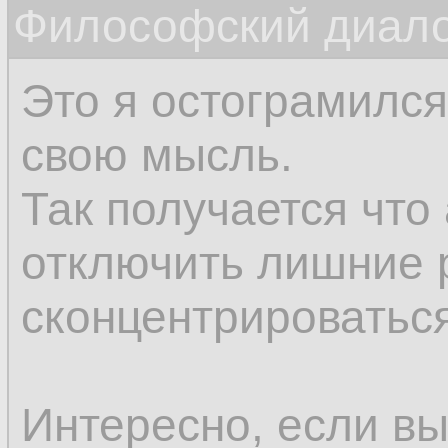
Философский диалог
соображения нам п
впоследствии.
Это я остограмился
свою мысль.
Так получается что
отключить лишние 
сконцентрироваться
Интересно, если вы