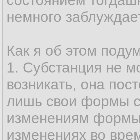
состоянием тогдашн
только у субстанци
немного заблуждае
возникновение и и
составляющее опр
Как я об этом поду
не может быть во
1. Субстанция не м
так как именно это
возникать, она пос
возможным предст
лишь свои формы с
одного состояния в
изменениям формы
бытию, которые, с
изменениях во вре