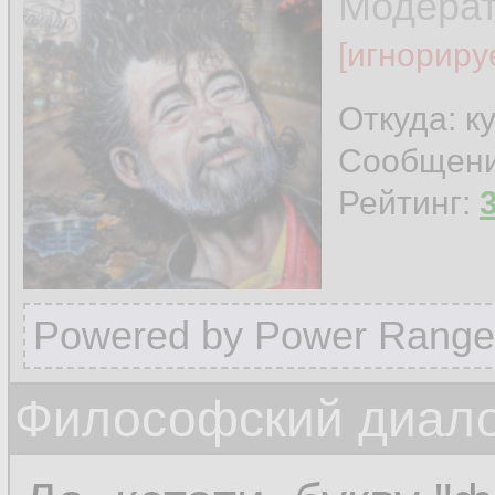
Модера
[игнориру
Откуда: к
Сообщен
Рейтинг:
Powered by Power Range
Философский диалог