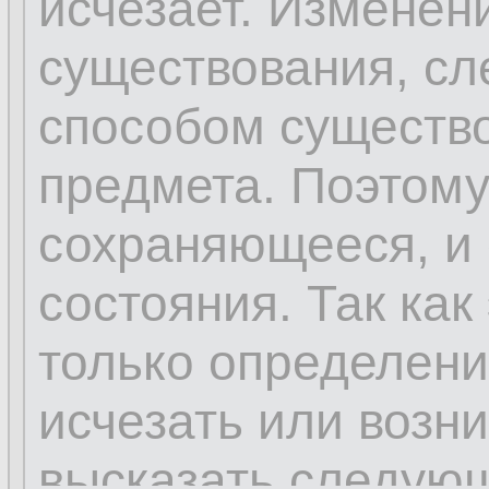
исчезает. Изменен
существования, сл
способом существо
предмета. Поэтому 
сохраняющееся, и 
состояния. Так как
только определени
исчезать или возн
высказать следую