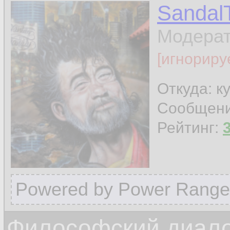
Sandal
Модера
[игнориру
Откуда: к
Сообщен
Рейтинг:
Powered by Power Range
Философский диалог