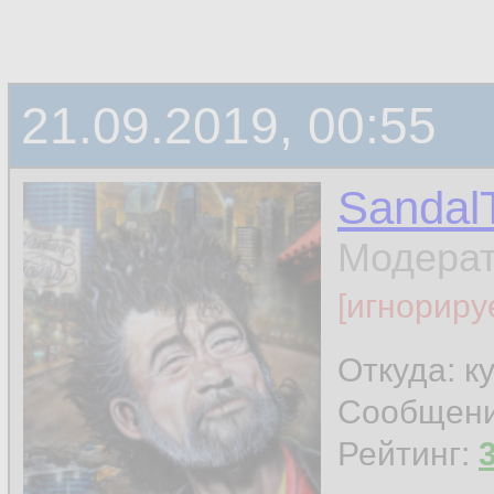
21.09.2019, 00:55
Sandal
Модера
[игнориру
Откуда: к
Сообщен
Рейтинг: