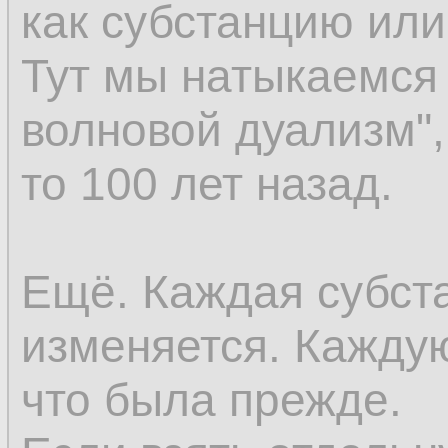
как субстанцию ил
восприятия; но ес
Тут мы натыкаемся 
возникновение к в
волновой дуализм",
существовали пре
то 100 лет назад.
существовать до во
последнее окажет
Ещё. Каждая субст
предшествующей ве
изменяется. Каждую
же самое относится
что была прежде.
как оно предполаг