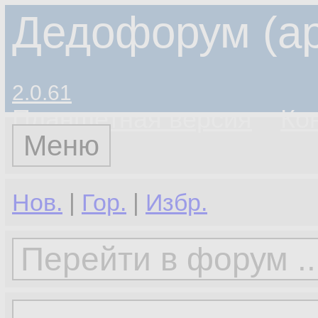
Дедофорум (ар
2.0.61
Планшетная версия
Ко
Меню
Нов.
|
Гор.
|
Избр.