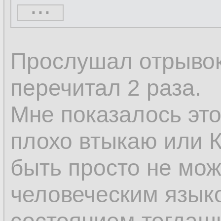
...
кажущееся нескол
только постоянное
Прослушал отрывок 
изменяется; измен
перечитал 2 раза.
изменению, а толь
Мне показалось это
том, что некоторы
плохо втыкаю или К
а другие возникают
быть просто не мож
человеческим языком
Поэтому изменени