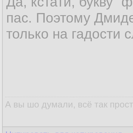
Да, кстати, букву "
пас. Поэтому Дмиде
только на гадости с
А вы шо думали, всё так прос