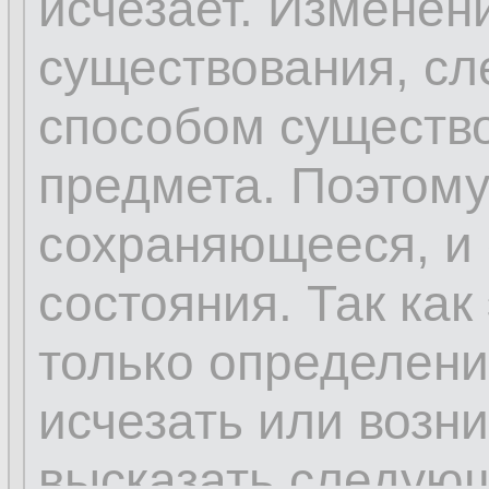
исчезает. Изменен
существования, сл
способом существо
предмета. Поэтому 
сохраняющееся, и 
состояния. Так как
только определени
исчезать или возн
высказать следую