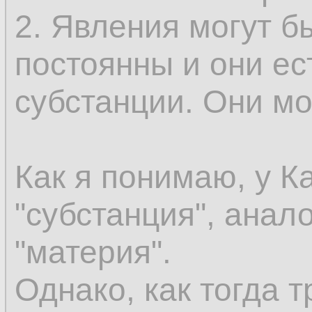
эмпирически могут
2. Явления могут б
как сменяющиеся о
постоянны и они ес
сохраняется. Допус
субстанции. Они мог
существовать безу
вы должны иметь к
Как я понимаю, у К
этого нечто не был
"субстанция", анал
присоединить этот 
"материя".
что уже существуе
Однако, как тогда т
предшествующее в