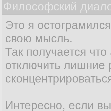
Философский диалог
соображения нам п
впоследствии.
Это я остограмился
свою мысль.
Так получается что
отключить лишние 
сконцентрироваться
Интересно, если вы