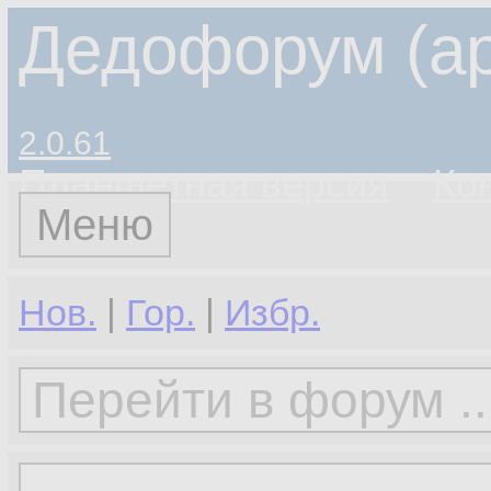
Дедофорум (ар
2.0.61
Планшетная версия
Ко
Меню
Нов.
|
Гор.
|
Избр.