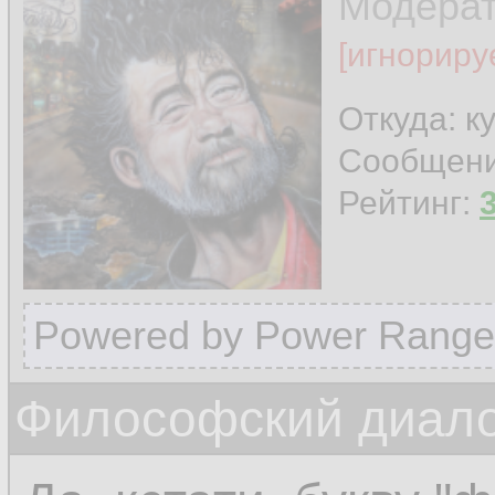
Модера
[игнориру
Откуда: к
Сообщен
Рейтинг:
Powered by Power Range
Философский диалог