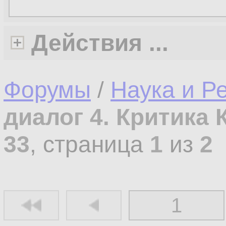
Действия ...
Форумы
/
Наука и Р
диалог 4. Критика 
33
, страница
1
из
2
1