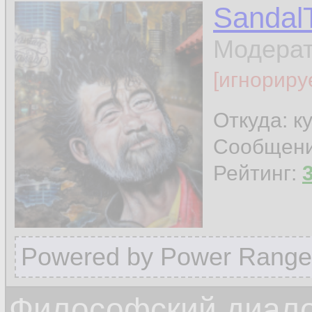
Sandal
Модера
[игнориру
Откуда: к
Сообщен
Рейтинг:
Powered by Power Range
Философский диалог