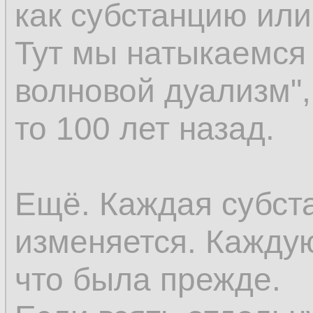
как субстанцию ил
восприятия; но ес
Тут мы натыкаемся 
возникновение к в
волновой дуализм",
существовали пре
то 100 лет назад.
существовать до во
последнее окажет
Ещё. Каждая субст
предшествующей ве
изменяется. Каждую
же самое относится
что была прежде.
как оно предполаг