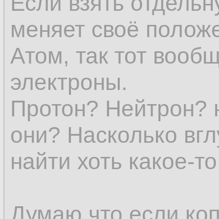
Если взять отдельн
представление о в
меняет своё положе
явления уже нет.
Атом, так тот вообщ
электроны.
Субстанции (в явл
Протон? Нейтрон? 
всех определений 
они? Насколько вгл
и исчезновение не
найти хоть какое-т
устранило бы един
эмпирического еди
Думаю что если коп