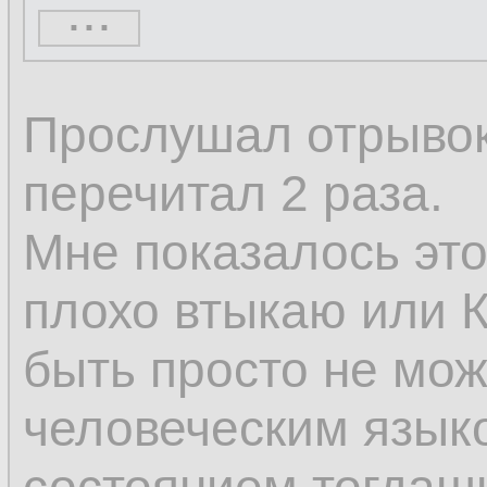
...
кажущееся нескол
только постоянное
Прослушал отрывок 
изменяется; измен
перечитал 2 раза.
изменению, а толь
Мне показалось это
том, что некоторы
плохо втыкаю или К
а другие возникают
быть просто не мож
человеческим языком
Поэтому изменени