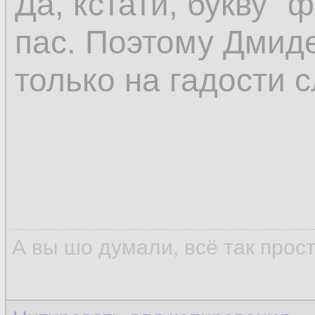
Да, кстати, букву "
пас. Поэтому Дмиде
только на гадости с
А вы шо думали, всё так прос