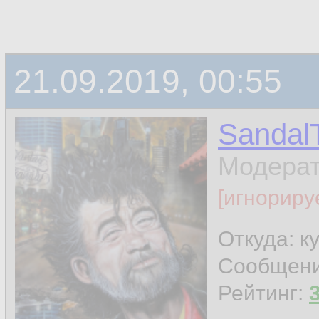
21.09.2019, 00:55
Sandal
Модера
[игнориру
Откуда: к
Сообщен
Рейтинг: