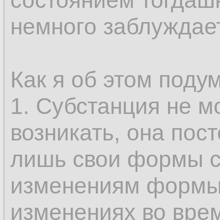
состоянием тогдашн
только у субстанци
немного заблуждае
возникновение и и
составляющее опр
Как я об этом поду
не может быть во
1. Субстанция не м
так как именно это
возникать, она пос
возможным предст
лишь свои формы с
одного состояния в
изменениям формы
бытию, которые, с
изменениях во вре