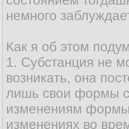
состоянием тогдашн
только у субстанци
немного заблуждае
возникновение и и
составляющее опр
Как я об этом поду
не может быть во
1. Субстанция не м
так как именно это
возникать, она пос
возможным предст
лишь свои формы с
одного состояния в
изменениям формы
бытию, которые, с
изменениях во вре