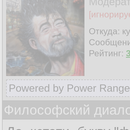
Модера
[игнориру
Откуда: к
Сообщен
Рейтинг:
Powered by Power Range
Философский диалог