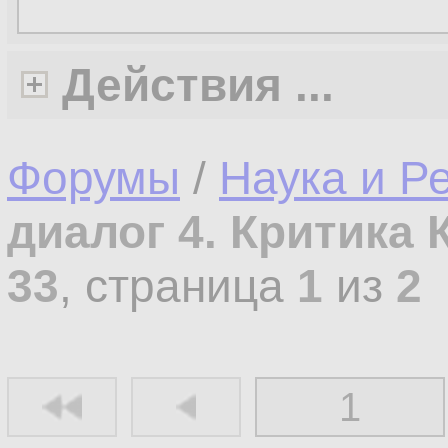
Действия ...
Форумы
/
Наука и Р
диалог 4. Критика 
33
, страница
1
из
2
1