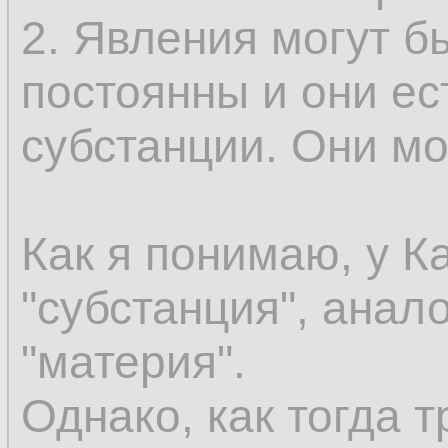
эмпирически могут
2. Явления могут б
как сменяющиеся о
постоянны и они ес
сохраняется. Допус
субстанции. Они мог
существовать безу
вы должны иметь к
Как я понимаю, у К
этого нечто не был
"субстанция", анал
присоединить этот 
"материя".
что уже существуе
Однако, как тогда т
предшествующее в