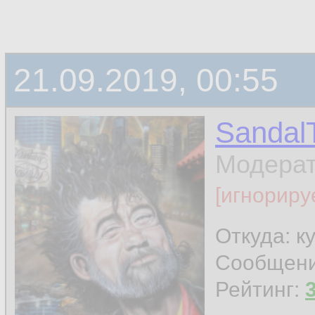
21.09.2019, 00:55
Sandal
Модера
[игнориру
Откуда: к
Сообщен
Рейтинг: