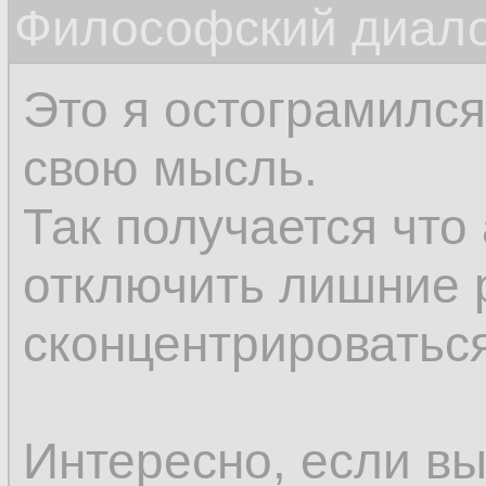
Философский диалог
соображения нам п
впоследствии.
Это я остограмился
свою мысль.
Так получается что
отключить лишние 
сконцентрироваться
Интересно, если вы