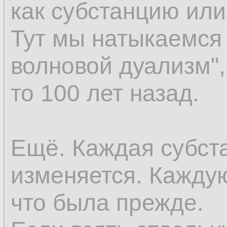
как субстанцию ил
восприятия; но ес
Тут мы натыкаемся 
возникновение к в
волновой дуализм",
существовали пре
то 100 лет назад.
существовать до во
последнее окажет
Ещё. Каждая субст
предшествующей ве
изменяется. Каждую
же самое относится
что была прежде.
как оно предполаг