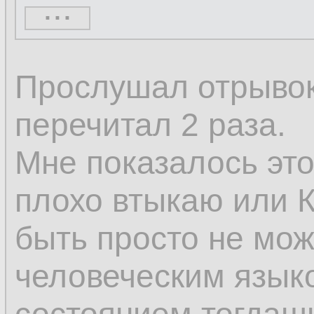
...
кажущееся нескол
только постоянное
Прослушал отрывок 
изменяется; измен
перечитал 2 раза.
изменению, а толь
Мне показалось это
том, что некоторы
плохо втыкаю или К
а другие возникают
быть просто не мож
человеческим языком
Поэтому изменени