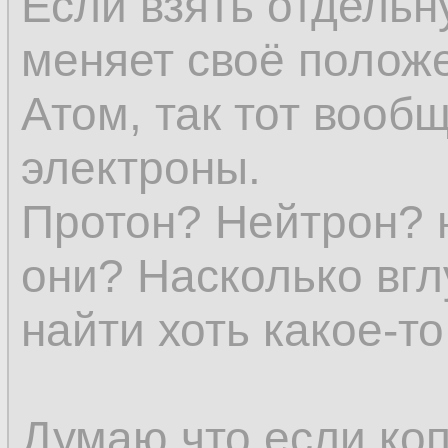
Если взять отдельн
представление о в
меняет своё положе
явления уже нет.
Атом, так тот вообщ
электроны.
Субстанции (в явл
Протон? Нейтрон? 
всех определений 
они? Насколько вгл
и исчезновение не
найти хоть какое-т
устранило бы един
эмпирического еди
Думаю что если коп