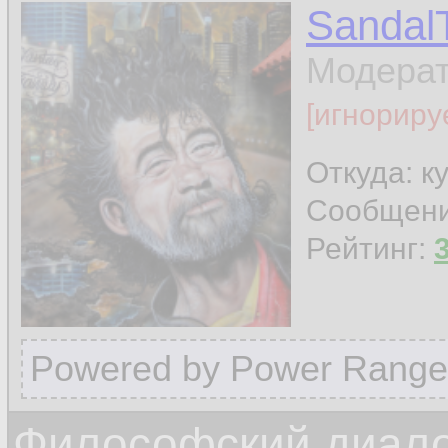
Sandal
Модера
[игнориру
Откуда: к
Сообщен
Рейтинг:
Powered by Power Range
Философский диалог