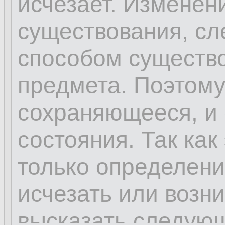
исчезает. Изменен
существования, сл
способом существо
предмета. Поэтому 
сохраняющееся, и 
состояния. Так как
только определени
исчезать или возн
высказать следую