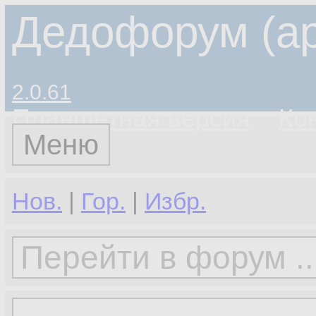
Дедофорум (ар
2.0.61
Планшетная версия
Ко
Меню
Нов.
|
Гор.
|
Избр.