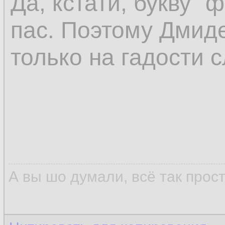
Да, кстати, букву "
пас. Поэтому Дмиде
только на гадости с
А вы шо думали, всё так прос