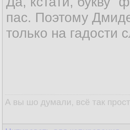
Да, кстати, букву "
пас. Поэтому Дмиде
только на гадости с
А вы шо думали, всё так прос