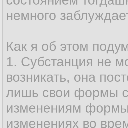
состоянием тогдашн
только у субстанци
немного заблуждае
возникновение и и
составляющее опр
Как я об этом поду
не может быть во
1. Субстанция не м
так как именно это
возникать, она пос
возможным предст
лишь свои формы с
одного состояния в
изменениям формы
бытию, которые, с
изменениях во вре