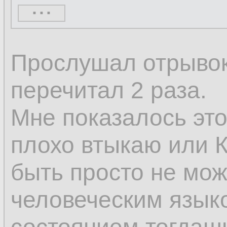
...
кажущееся нескол
только постоянное
Прослушал отрывок 
изменяется; измен
перечитал 2 раза.
изменению, а толь
Мне показалось это
том, что некоторы
плохо втыкаю или К
а другие возникают
быть просто не мож
человеческим языком
Поэтому изменени