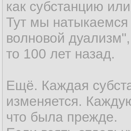
как субстанцию ил
восприятия; но ес
Тут мы натыкаемся 
возникновение к в
волновой дуализм",
существовали пре
то 100 лет назад.
существовать до во
последнее окажет
Ещё. Каждая субст
предшествующей ве
изменяется. Каждую
же самое относится
что была прежде.
как оно предполаг