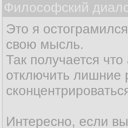
Философский диалог
соображения нам п
впоследствии.
Это я остограмился
свою мысль.
Так получается что
отключить лишние 
сконцентрироваться
Интересно, если вы