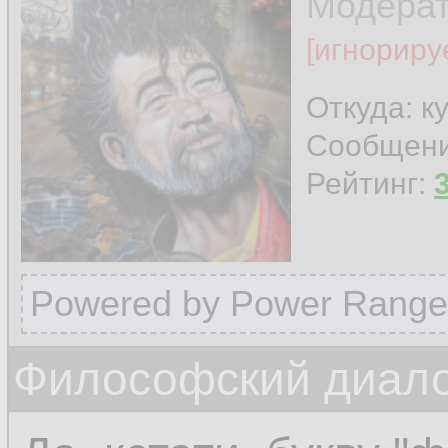
Модера
[игнориру
Откуда: к
Сообщен
Рейтинг:
Powered by Power Range
Философский диалог