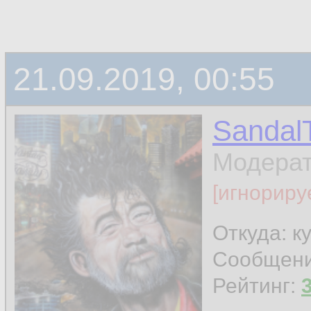
21.09.2019, 00:55
Sandal
Модера
[игнориру
Откуда: к
Сообщен
Рейтинг: