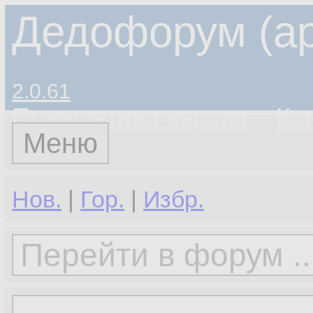
Дедофорум (ар
2.0.61
Планшетная версия
Ко
Меню
Нов.
|
Гор.
|
Избр.