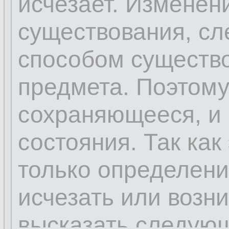
исчезает. Изменен
существования, сл
способом существо
предмета. Поэтому 
сохраняющееся, и 
состояния. Так как
только определени
исчезать или возн
высказать следую