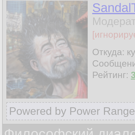
Sandal
Модера
[игнориру
Откуда: к
Сообщен
Рейтинг:
Powered by Power Range
Философский диалог