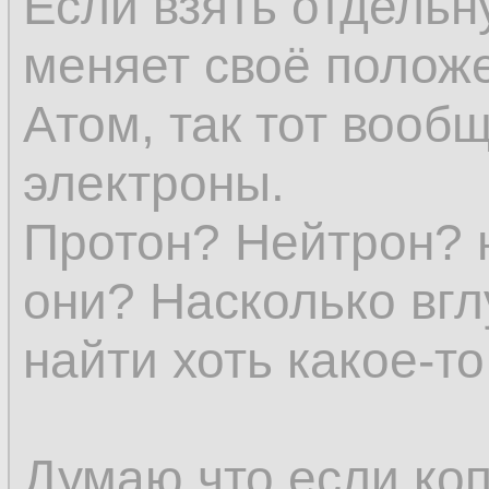
Если взять отдельн
представление о в
меняет своё положе
явления уже нет.
Атом, так тот вообщ
электроны.
Субстанции (в явл
Протон? Нейтрон? 
всех определений 
они? Насколько вгл
и исчезновение не
найти хоть какое-т
устранило бы един
эмпирического еди
Думаю что если коп