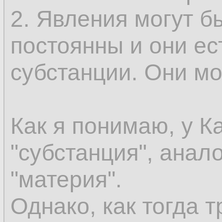
эмпирически могут
2. Явления могут б
как сменяющиеся о
постоянны и они ес
сохраняется. Допус
субстанции. Они мог
существовать безу
вы должны иметь к
Как я понимаю, у К
этого нечто не был
"субстанция", анал
присоединить этот 
"материя".
что уже существуе
Однако, как тогда т
предшествующее в