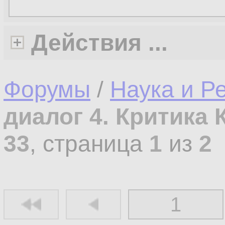
Действия ...
Форумы
/
Наука и Р
диалог 4. Критика 
33
, страница
1
из
2
1