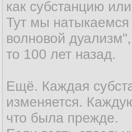
как субстанцию ил
восприятия; но ес
Тут мы натыкаемся 
возникновение к в
волновой дуализм",
существовали пре
то 100 лет назад.
существовать до во
последнее окажет
Ещё. Каждая субст
предшествующей ве
изменяется. Каждую
же самое относится
что была прежде.
как оно предполаг