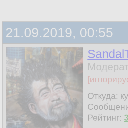
21.09.2019, 00:55
Sandal
Модера
[игнориру
Откуда: к
Сообщен
Рейтинг: