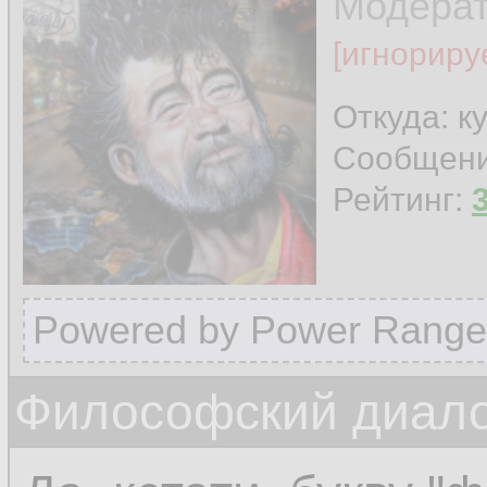
Модера
[игнориру
Откуда: к
Сообщен
Рейтинг:
Powered by Power Range
Философский диалог