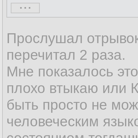
...
кажущееся нескол
только постоянное
Прослушал отрывок 
изменяется; измен
перечитал 2 раза.
изменению, а толь
Мне показалось это
том, что некоторы
плохо втыкаю или К
а другие возникают
быть просто не мож
человеческим языком
Поэтому изменени