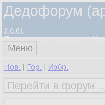
Дедофорум (ар
2.0.61
Планшетная версия
Ко
Меню
Нов.
|
Гор.
|
Избр.