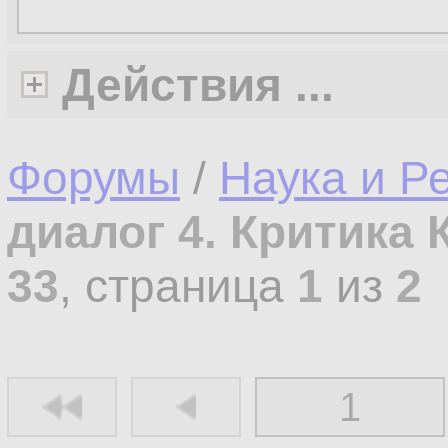
Действия ...
Форумы
/
Наука и Р
диалог 4. Критика 
33
, страница
1
из
2
1