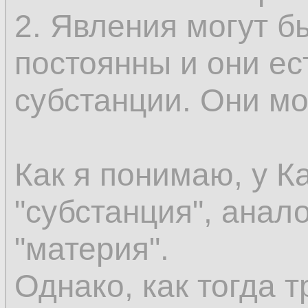
эмпирически могут
2. Явления могут б
как сменяющиеся о
постоянны и они ес
сохраняется. Допус
субстанции. Они мог
существовать безу
вы должны иметь к
Как я понимаю, у К
этого нечто не был
"субстанция", анал
присоединить этот 
"материя".
что уже существуе
Однако, как тогда т
предшествующее в