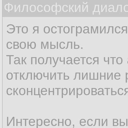
Философский диалог
соображения нам п
впоследствии.
Это я остограмился
свою мысль.
Так получается что
отключить лишние 
сконцентрироваться
Интересно, если вы