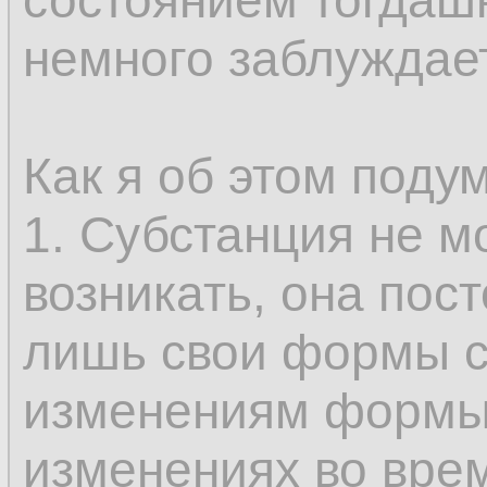
состоянием тогдашн
только у субстанци
немного заблуждае
возникновение и и
составляющее опр
Как я об этом поду
не может быть во
1. Субстанция не м
так как именно это
возникать, она пос
возможным предст
лишь свои формы с
одного состояния в
изменениям формы
бытию, которые, с
изменениях во вре