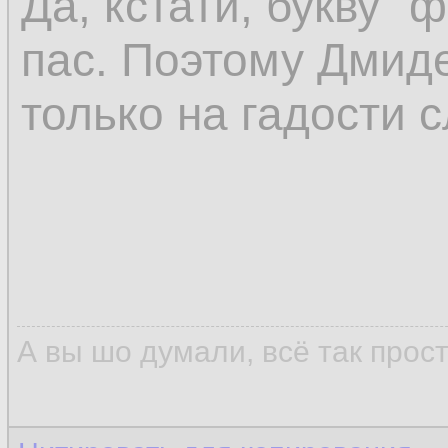
Да, кстати, букву "
пас. Поэтому Дмиде
только на гадости с
А вы шо думали, всё так прос