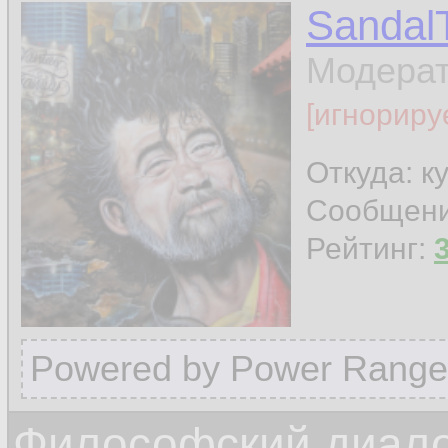
Sandal
Модера
[игнориру
Откуда: к
Сообщен
Рейтинг:
Powered by Power Range
Философский диалог