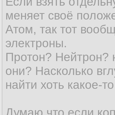
Если взять отдельн
представление о в
меняет своё положе
явления уже нет.
Атом, так тот вообщ
электроны.
Субстанции (в явл
Протон? Нейтрон? 
всех определений 
они? Насколько вгл
и исчезновение не
найти хоть какое-т
устранило бы един
эмпирического еди
Думаю что если коп