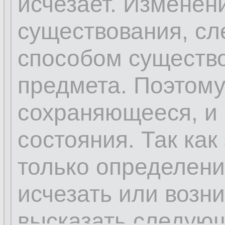
исчезает. Изменен
существования, сл
способом существо
предмета. Поэтому 
сохраняющееся, и 
состояния. Так как
только определени
исчезать или возн
высказать следую