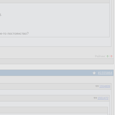
д.
е-то постоянство?
Рейтинг:
0
/
0
#1555864
1554809
1551472