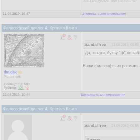
А вы шо думали, всё так просто?
21.09.2019, 16:47
Цитировать для копирования
Философский диалог 4. Критика Канта.
SandalTree
21.09.2019, 00:59
Да, кстати, букву "ф" не заб
Ваши философские размышле
dmidek
Участник
Сообщения:
589
Рейтинг:
121
/
0
22.09.2019, 10:44
Цитировать для копирования
Философский диалог 4. Критика Канта.
SandalTree
21.09.2019, 00:55
Цитата