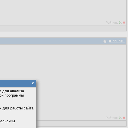
Рейтинг:
0
/
0
#1551581
x
е для анализа
кой программы
х для работы сайта.
Рейтинг:
0
/
0
тельским