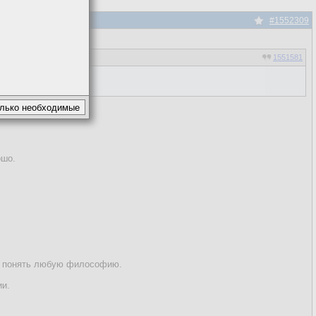
#1552309
1551581
ошо.
ее понять любую философию.
ии.