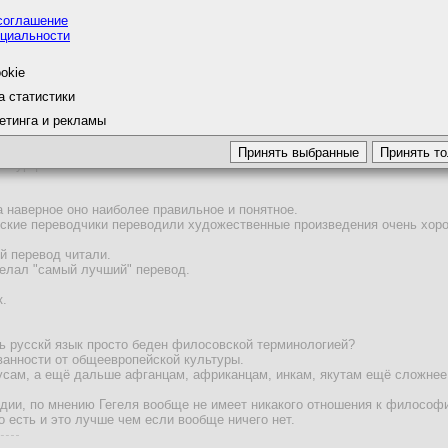
соглашение
циальности
okie
а статистики
я думал, не обманул ли меня переводчик.
етинга и рекламы
ь для того, чтоб читать канта в оригинале
з Турции. Он тоже сказал тоже самое.
а наверное оно наиболее правильное и понятное.
етские переводчики переводили художественные произведения очень хор
й перевод читали.
делал "самый лучший" перевод.
к.
ь русскй язык просто беден филосовской терминологией?
ванности от общеевропейской культуры.
усам, а ещё дальше афганцам, африканцам, инкам, якутам ещё сложн
Индии, по мнению Гегеля вообще не имеет никакого отношения к философ
то есть и это лучше чем если вообще ничего нет.