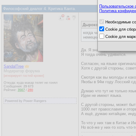
Пользовательское 
Философский диалог 4. Критика Канта.
Политика конфиден
Необходимые co
Дырокол
21.09.2019, 06:11
Cookie для сбор
когда читал канта всё врем
Cookie для марк
немецкий стоит выучить лиш
Да. Я знал одного паренька и
Я тогда очень удивился.
Согласен, на языке оригинал
SandalTree
Хотя с другой стороны, сов
Модератор форума
[игнорирует гостей кроме]
Смотря как вы молоды и како
Якобы в 94м году Лосский с
Откуда: куда макар телят не гонял
Сообщения:
29 673
Рейтинг:
3567
/
280
Думаю что тут не только язы
Идеи не имеют языка.
Powered by Power Rangers
С другой стороны, может быт
1000 лет православия и отор
А ещё, думаю китайцам, инд
То что у них там в Китае и 
Но всё-же у них-то хоть что-