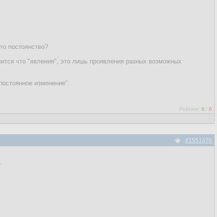
-то постоянство?
чится что "явления", это лишь проявления разных возможных
постоянное изменение".
Рейтинг:
0
/
0
#1551476
.