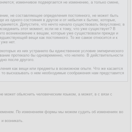
няется; изменчивое подвергается не изменению, а только смене,
вение, не составляющее определения постоянного, не может быть
 из одного состояния в другое и от небытия к бытию, которые,
раняется. Допустите, что нечто начало существовать безусловно; в
исоединить этот момент, если не к тому, что уже существует? В
это возникновение к вещам, которые уже существовали прежде и
едшествующей вещи как постоянного. То же самое относится и к
 уже нет.
некоторых из них устранило бы единственное условие эмпирического
вание протекало бы одновременно, что нелепо. В действительности
дно после другого.
вления как вещи или предметы в возможном опыте. Что же касается
, то высказывать о нем необходимые соображения нам представится
не может обьяснить человеческим языком, а может, в с вязи с
 временем. По изменениям формы мы можем судить об изменениях во
 и возникать.