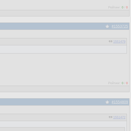
Рейтинг:
0
/
0
#1553725
1551479
Рейтинг:
0
/
0
#1554809
1551472