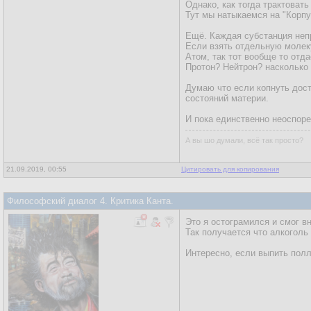
Однако, как тогда трактовать
Тут мы натыкаемся на "Корпу
Ещё. Каждая субстанция неп
Если взять отдельную молеку
Атом, так тот вообще то отда
Протон? Нейтрон? насколько 
Думаю что если копнуть дост
состояний материи.
И пока единственно неоспоре
А вы шо думали, всё так просто?
21.09.2019, 00:55
Цитировать для копирования
Философский диалог 4. Критика Канта.
Это я остограмился и смог в
Так получается что алкоголь
Интересно, если выпить полл