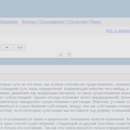
Избранное
Форумы
|
Пользователи
|
Статистика
|
Поиск
Доб. в избра
все
торые суть не что иное, как особые способы ее существования, называ
(отрицания суть лишь определения, выражающие небытие чего-нибудь в 
имер, движению как акциденции материи), то такое существование назы
ют субсистенцией. Однако отсюда возникает много недоразумений; более
ложительно определяют существование субстанции. Впрочем, условия ло
меняться в существовании субстанции, между тем как субстанция сохран
оэтому, хотя категорию субстанции мы поставили под рубрику отношени
ости основывается также и правильное толкование понятия изменения. Во
ть один способ существования, следующий за другим способом существо
 только его состояния. Так как эта смена касается только определений