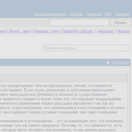
Мобильная версия
Контакт
Правила
FAQ
Помощь
нное
|
Игнор. тему
|
Прикреп. тему
|
Пометить прочит.
/
непрочит.
|
Фильтр
#1551472
ются акциденциями. Они всегда реальны, потому что касаются
субстанции). Если этому реальному в субстанции приписывают
вают присущностью (Inhärenz) в отличие от существования
 правильно говорит и более точен тот, кто называет акциденциями
гического применения нашего рассудка заставляют нас как бы
яется, и рассматривать это сменяющееся в его отношении к истинно
й, она содержит скорее условие отношений, чем само отношение.
зникновение и исчезновение – это не изменения того, что возникает
вания того же самого предмета. Поэтому то, что изменяется, есть
, которые могут исчезать или возникать, то мы можем высказать