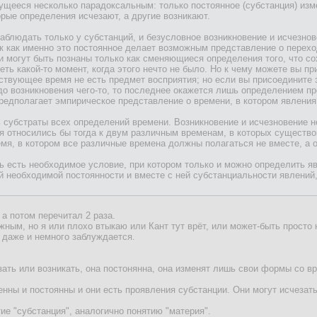
щееся несколько парадоксальным: только постоянное (субстанция) изме
орые определения исчезают, а другие возникают.
аблюдать только у субстанций, и безусловное возникновение и исчезно
 как именно это постоянное делает возможным представление о переходе
 могут быть познаны только как сменяющиеся определения того, что сох
ть какой-то момент, когда этого нечто не было. Но к чему можете вы пр
ствующее время не есть предмет восприятия; но если вы присоедините 
о возникновения чего-то, то последнее окажется лишь определением пр
предполагает эмпирическое представление о времени, в котором явления
ь субстраты всех определений времени. Возникновение и исчезновение 
я относились бы тогда к двум различным временам, в которых существо
мя, в котором все различные времена должны полагаться не вместе, а о
ь есть необходимое условие, при котором только и можно определить я
й необходимой постоянности и вместе с ней субстанциальности явлений
 а потом перечитал 2 раза.
жным, но я или плохо втыкаю или Кант тут врёт, или может-быть просто 
 даже и немного заблуждается.
езать или возникать, она постонянна, она изменят лишь свои формы со
енны и постоянны и они есть проявления субстанции. Они могут исчезать
тие "субстанция", аналогично понятию "материя".