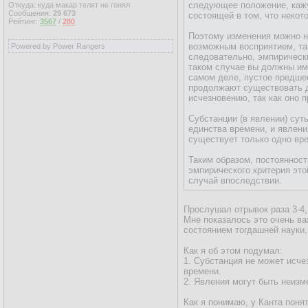
следующее положение, кажу
Откуда: куда макар телят не гонял
Сообщения:
29 673
состоящей в том, что некот
Рейтинг:
3567
/
280
Поэтому изменения можно н
возможным восприятием, так
Powered by Power Rangers
следовательно, эмпирически
таком случае вы должны име
самом деле, пустое предше
продолжают существовать д
исчезновению, так как оно 
Субстанции (в явлении) сут
единства времени, и явлени
существует только одно вре
Таким образом, постоянност
эмпирического критерия это
случай впоследствии.
Прослушал отрывок раза 3-4,
Мне показалось это очень ва
состоянием тогдашней науки,
Как я об этом подумал:
1. Субстанция не может исч
времени.
2. Явления могут быть неизм
Как я понимаю, у Канта поня