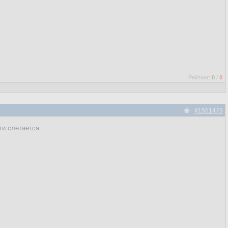
Рейтинг:
0
/
0
#1551479
ти слетается.