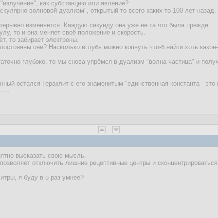
 "излучение", как субстанцию или явление?
скулярно-волновой дуализм", открытый-то всего каких-то 100 лет назад.
рерывно изменяется. Каждую секунду она уже не та что была прежде.
лу, то и она меняет своё положение и скорость.
ёт, то забирает электроны.
постоянны они? Насколько вглубь можно копнуть что-б найти хоть какое
аточно глубоко, то мы снова упрёмся в дуализм "волна-частица" и полу
нный остался Гераклит с его знаменитым "единственная константа - это 
нятно высказать свою мысль.
 позволяет отключить лишние рецептивные центры и сконцентрироваться
итры, я буду в 5 раз умнее?