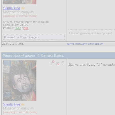
SandalTree
Модератор форума
[игнорирует гостей кроме]
Откуда: куда макар телят не гонял
Сообщения:
29 673
Рейтинг:
3567
/
280
А вы шо думали, всё так просто?
Powered by Power Rangers
21.09.2019, 00:57
Цитировать для копирования
Философский диалог 4. Критика Канта.
Да, кстати, букву "ф" не заб
SandalTree
Модератор форума
[игнорирует гостей кроме]