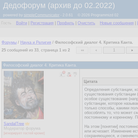
Дедофорум (архив до 02.2022)
powered by
simpleCommunicator
- 2.0.61 © 2026 Programmizd 02
Гость
Войти
|
Регистрация
|
Профиль
|
Очистить
Новые сообщения
|
Форумы
/
Наука и Религия
/
Философский диалог 4. Критика Канта.
25
сообщений из
33
, страница
1
из
2
1
Философский диалог 4. Критика Канта.
Цитата
Определения субстанции, ко
существования субстанции 
особое существование (напр
субстанции, которое называ
только способы, какими по
обособлять то, что может с
постоянному и коренному. П
SandalTree
На этом [понятии] постоянн
Модератор форума
или исчезает. Изменение ес
[игнорирует гостей кроме]
сохраняющееся, и сменяются