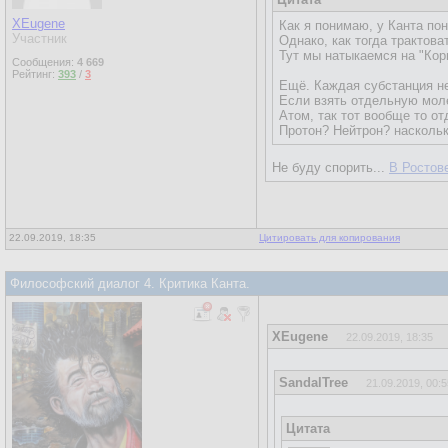
XEugene
Как я понимаю, у Канта пон
Участник
Однако, как тогда трактова
Тут мы натыкаемся на "Кор
Сообщения:
4 669
Рейтинг:
393
/
3
Ещё. Каждая субстанция не
Если взять отдельную моле
Атом, так тот вообще то от
Протон? Нейтрон? наскольк
Не буду спорить...
В Ростов
22.09.2019, 18:35
Цитировать для копирования
Философский диалог 4. Критика Канта.
XEugene
22.09.2019, 18:35
SandalTree
21.09.2019, 00:5
Цитата