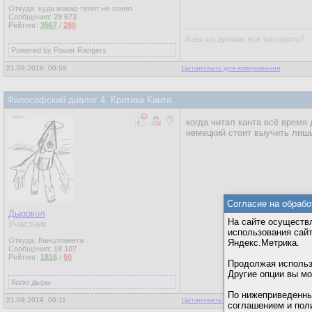
Откуда: куда макар телят не гонял
Сообщения:
29 673
Рейтинг:
3567
/
280
А вы шо думали, всё так просто?
Powered by Power Rangers
21.09.2019, 00:59
Цитировать для копирования
Философский диалог 4. Критика Канта.
когда читал канта всё время
немецкий стоит выучить лишь 
Согласие на обрабо
Дырокол
На сайте осуществл
Участник
использования сай
Откуда: Канцпланета
Яндекс.Метрика.
Сообщения:
18 107
Рейтинг:
1816
/
50
Продолжая использо
Другие опции вы м
Колю дыры
По нижеприведенны
21.09.2019, 06:11
Цитировать для копирования
соглашением и пол