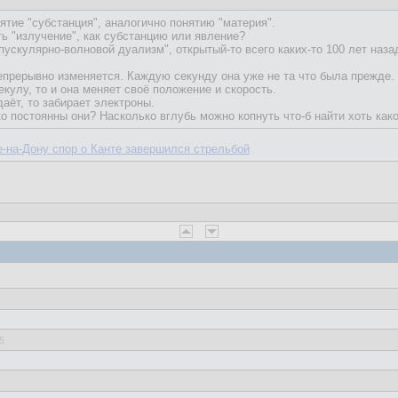
ятие "субстанция", аналогично понятию "материя".
ть "излучение", как субстанцию или явление?
пускулярно-волновой дуализм", открытый-то всего каких-то 100 лет наза
прерывно изменяется. Каждую секунду она уже не та что была прежде.
кулу, то и она меняет своё положение и скорость.
даёт, то забирает электроны.
о постоянны они? Насколько вглубь можно копнуть что-б найти хоть како
е-на-Дону спор о Канте завершился стрельбой
5