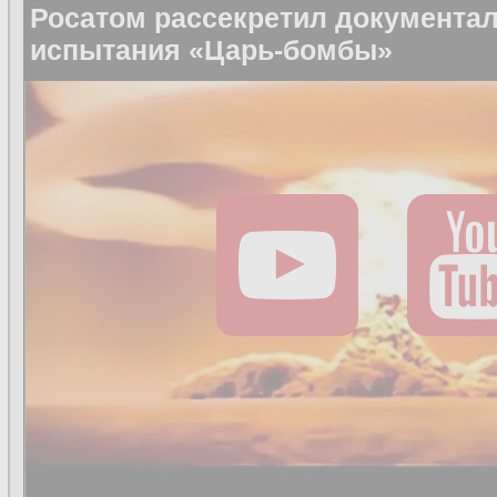
Росатом рассекретил документа
испытания «Царь-бомбы»