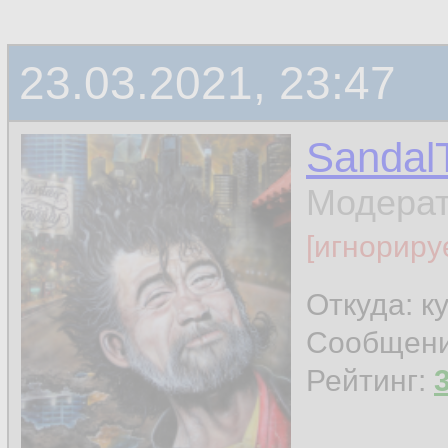
23.03.2021, 23:47
Sandal
Модера
[игнориру
Откуда: к
Сообщен
Рейтинг: