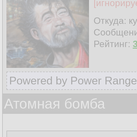
[игнориру
Откуда: к
Сообщен
Рейтинг:
Powered by Power Range
Атомная бомба