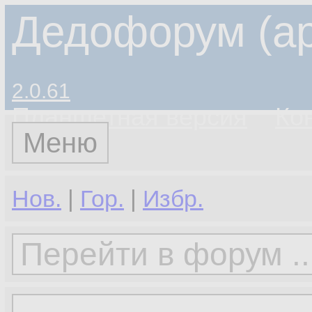
Дедофорум (ар
2.0.61
Планшетная версия
Ко
Меню
Нов.
|
Гор.
|
Избр.