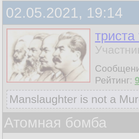
02.05.2021, 19:14
триста
Участни
Сообщен
Рейтинг:
Manslaughter is not a Mur
Атомная бомба