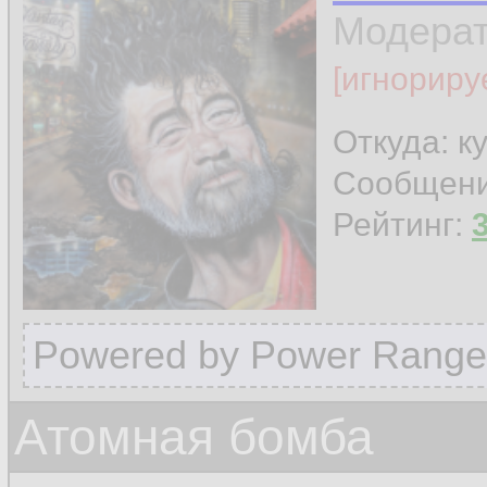
Модера
[игнориру
Откуда: к
Сообщен
Рейтинг:
Powered by Power Range
Атомная бомба