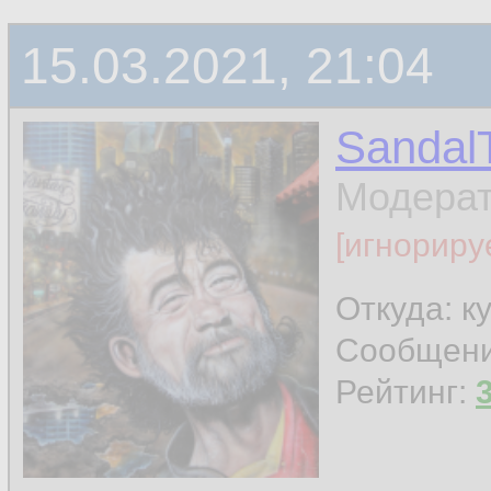
15.03.2021, 21:04
Sandal
Модера
[игнориру
Откуда: к
Сообщен
Рейтинг: