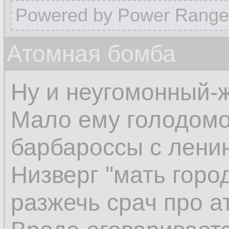
Powered by Power Range
Атомная бомба
Ну и неугомонный-
Мало ему голодомо
барбароссы с лени
Низверг "мать город
разжечь срач про а