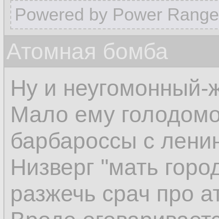
Powered by Power Range
Атомная бомба
Ну и неугомонный-
Мало ему голодомо
барбароссы с лени
Низверг "мать город
разжечь срач про а