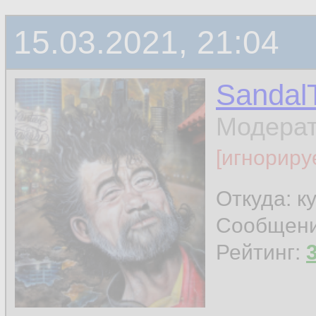
15.03.2021, 21:04
Sandal
Модера
[игнориру
Откуда: к
Сообщен
Рейтинг: