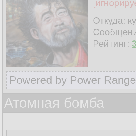
[игнориру
Откуда: к
Сообщен
Рейтинг:
Powered by Power Range
Атомная бомба