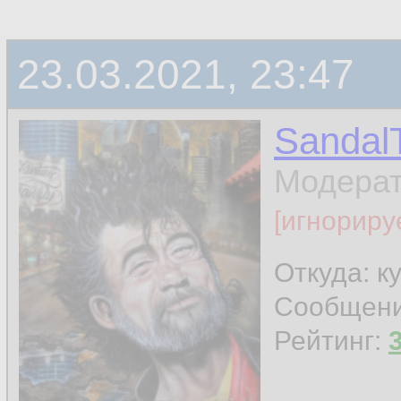
23.03.2021, 23:47
Sandal
Модера
[игнориру
Откуда: к
Сообщен
Рейтинг: