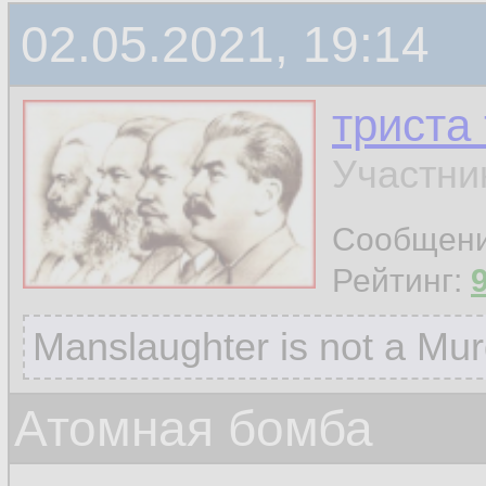
02.05.2021, 19:14
триста
Участни
Сообщен
Рейтинг:
Manslaughter is not a Mur
Атомная бомба