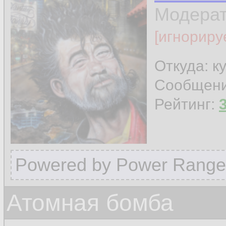
Модера
[игнориру
Откуда: к
Сообщен
Рейтинг:
Powered by Power Range
Атомная бомба