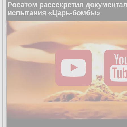
Росатом рассекретил документа
испытания «Царь-бомбы»