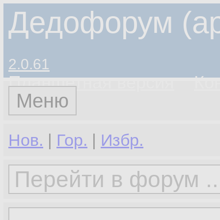
Дедофорум (ар
2.0.61
Планшетная версия
Ко
Меню
Нов.
|
Гор.
|
Избр.