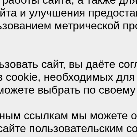
я пару раз в тексте,
айта и улучшения предост
льзованием метрической п
 Солонина,
зовать сайт, вы даёте сог
 cookie, необходимых для
можете выбрать по своему
ным ссылкам мы можете о
сайте пользовательским с