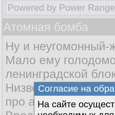
Powered by Power Range
Атомная бомба
Ну и неугомонный-
Мало ему голодомо
ленинградской бло
Низверг "мать горо
Согласие на обра
про атомную бомбу
На сайте осущест
необходимых для 