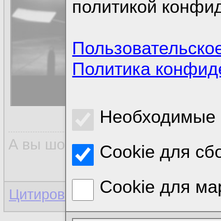
политикой конфи
Пользовательско
Политика конфид
Необходимые 
А вы шо думали, всё так прос
Cookie для сб
Cookie для ма
Цитировать для копирования
|