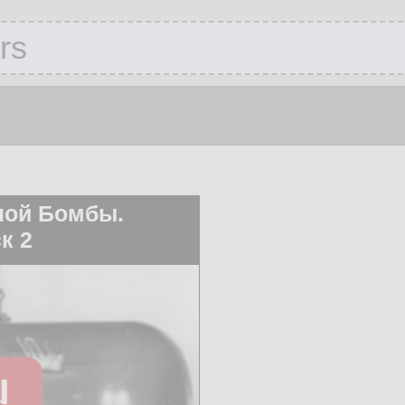
rs
ной Бомбы.
к 2