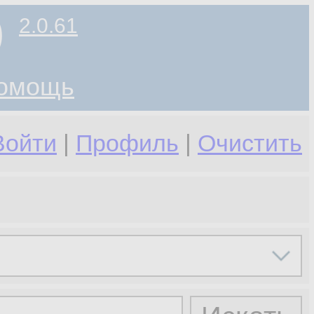
)
2.0.61
омощь
Войти
|
Профиль
|
Очистить