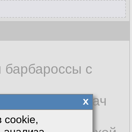
 барбароссы с
ется разжечь срач
x
 cookie,
я анализа