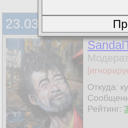
23.03.2021, 23:47
Sandal
Модера
[игнориру
Откуда: к
Сообщен
Рейтинг: