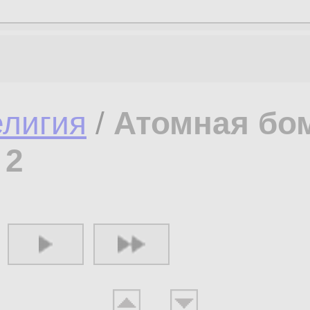
елигия
/
Атомная бо
з
2