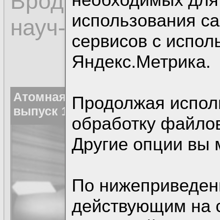
Вроде оговариваетс
использования с
науч-поп.
сервисов с испо
Яндекс.Метрика.
Атомная Бомба. Техникум Марка
Продолжая исполь
выпуск 1.
обработку файлов
Другие опции вы 
По нижеприведен
действующим на 