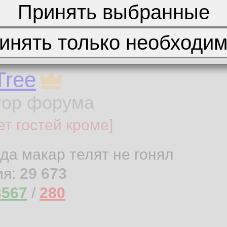
Tree
тор форума
ет гостей кроме]
уда макар телят не гонял
ия:
29 673
3567
/
280