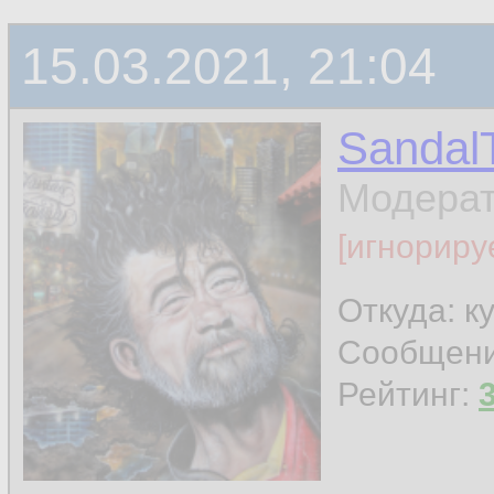
15.03.2021, 21:04
Sandal
Модера
[игнориру
Откуда: к
Сообщен
Рейтинг: