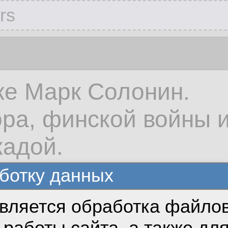
rs
же Марк Солонин.
ра, финской войны и
кадой.
дов русских", и пыта
ботку данных
.
вляется обработка файлов
работы сайта, а также дл