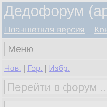
Дедофорум (ар
Планшетная версия
Ко
Меню
Нов.
|
Гор.
|
Избр.