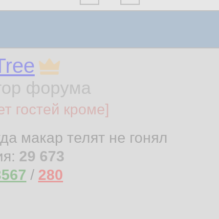
Tree
тор форума
ет гостей кроме]
уда макар телят не гонял
ия:
29 673
3567
/
280