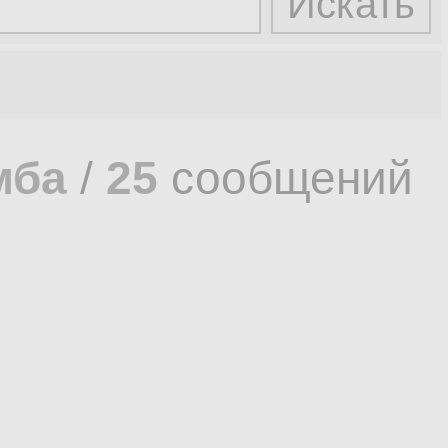
мба
/
25
сообщений