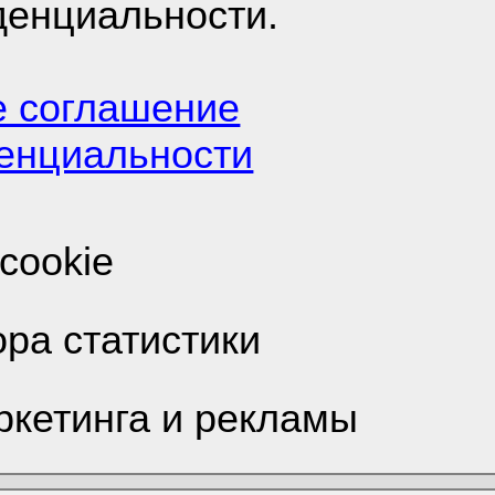
денциальности.
е соглашение
енциальности
cookie
то?
ора статистики
Не нрав
ркетинга и рекламы
Ответы