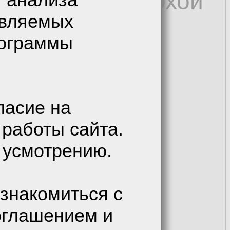
 но очень неплохой
авляемых
рограммы
ласие на
 работы сайта.
 усмотрению.
знакомиться с
оглашением и