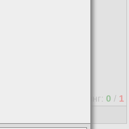
ится:
Огрищще
Рейтинг:
0
/
1