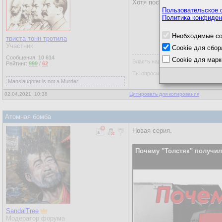
Хотя послушать было интере
Пользовательское 
Политика конфиден
Необходимые co
триста тонн тротила
Участник
Cookie для сбор
Сообщения:
10 614
Cookie для марк
Власть народа, это когда бараны с
Рейтинг:
999
/
62
Ты спросишь меня где же пастухи
Manslaughter is not a Murder
02.04.2021, 10:38
Цитировать для копирования
Атомная бомба
Новая серия.
Почему "Толстяк" получил
SandalTree
Модератор форума