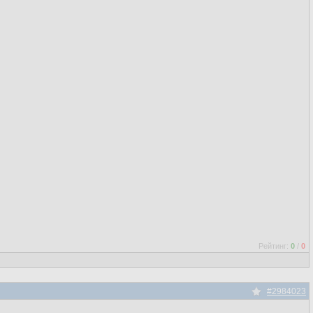
Рейтинг:
0
/
0
#2984023