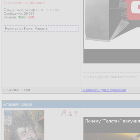
[игнорирует гостей кроме]
Откуда: куда макар телят не гонял
Сообщения:
29 673
Рейтинг:
3567
/
280
Powered by Power Rangers
А вы шо думали, всё так просто?
02.04.2021, 21:00
Цитировать для копирования
Атомная бомба
Почему "Толстяк" получил