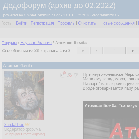
Дедофорум (архив до 02.2022)
powered by
simpleCommunicator
- 2.0.61 © 2026 Programmizd 02
Гость
Войти
|
Регистрация
|
Профиль
|
Очистить
Новые сообщения
|
Форумы
/
Наука и Религия
/
Атомная бомба
25
сообщений из
28
, страница
1
из
2
1
Атомная бомба
Ну и неугомонный-же Марк С
Мало ему голодомора, финск
Низверг "мать городов русск
Вроде оговаривается пару раз
Атомная Бомба. Техникум 
SandalTree
Модератор форума
[игнорирует гостей кроме]