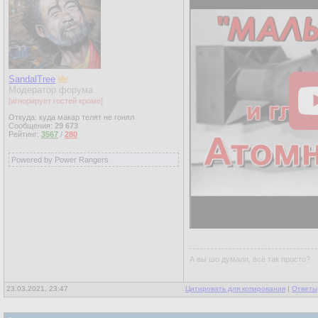
SandalTree
Модератор форума
[игнорирует гостей кроме]
Откуда: куда макар телят не гонял
Сообщения:
29 673
Рейтинг:
3567
/
280
Powered by Power Rangers
А вы шо думали, всё так просто?
23.03.2021, 23:47
Цитировать для копирования
|
Ответы