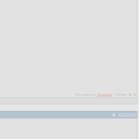
Не нравится:
Огрищще
Рейтинг:
0
/
1
#2888494