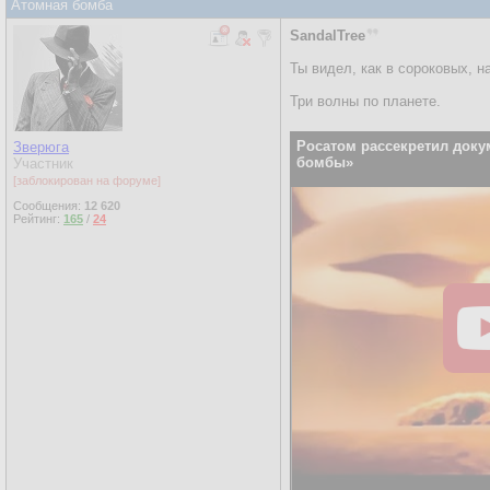
Атомная бомба
SandalTree
Ты видел, как в сороковых, 
Три волны по планете.
Росатом рассекретил док
Зверюга
бомбы»
Участник
[заблокирован на форуме]
Сообщения:
12 620
Рейтинг:
165
/
24