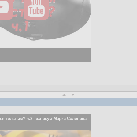
ся толстым? ч.2 Техникум Марка Солонина