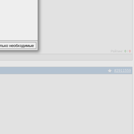
Рейтинг:
0
/
0
#2911559