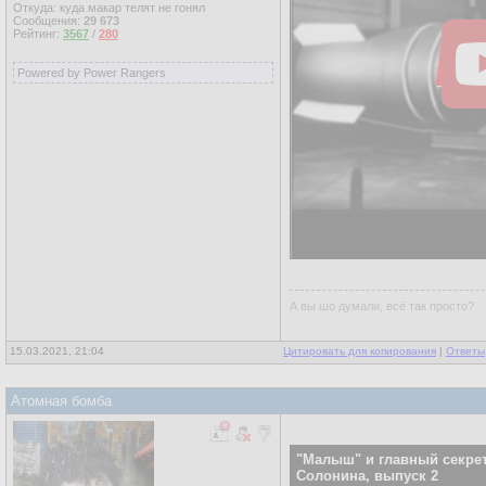
Откуда: куда макар телят не гонял
Сообщения:
29 673
Рейтинг:
3567
/
280
Powered by Power Rangers
А вы шо думали, всё так просто?
15.03.2021, 21:04
Цитировать для копирования
|
Ответы
Атомная бомба
"Малыш" и главный секре
Солонина, выпуск 2