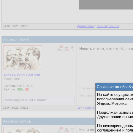
24.03.2021, 19:25
Цитировать для копирования
Атомная бомба
Начать с того, что это было 
триста тонн тротила
Участник
Сообщения:
10 614
Согласие на обрабо
Власть народа, это когда бараны с
Рейтинг:
999
/
62
На сайте осуществл
Ты спросишь меня где же пастухи
использования сай
Manslaughter is not a Murder
Яндекс.Метрика.
02.04.2021, 05:31
Цитировать для копирования
|
Ответы
Продолжая использо
Другие опции вы м
Атомная бомба
По нижеприведенны
Как и ожидалось, у Солонина
соглашением и пол