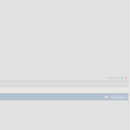
Рейтинг:
0
/
0
#2918631