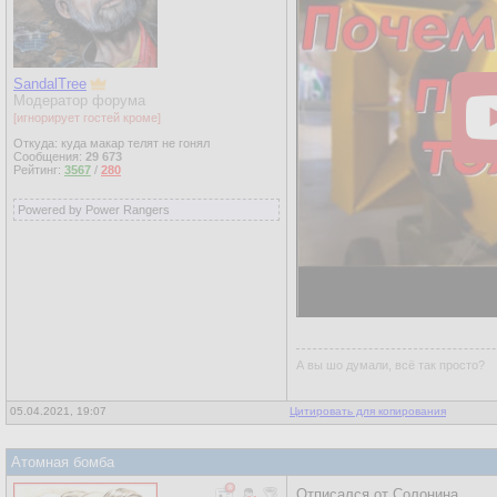
SandalTree
Модератор форума
[игнорирует гостей кроме]
Откуда: куда макар телят не гонял
Сообщения:
29 673
Рейтинг:
3567
/
280
Powered by Power Rangers
А вы шо думали, всё так просто?
05.04.2021, 19:07
Цитировать для копирования
Атомная бомба
Отписался от Солонина.