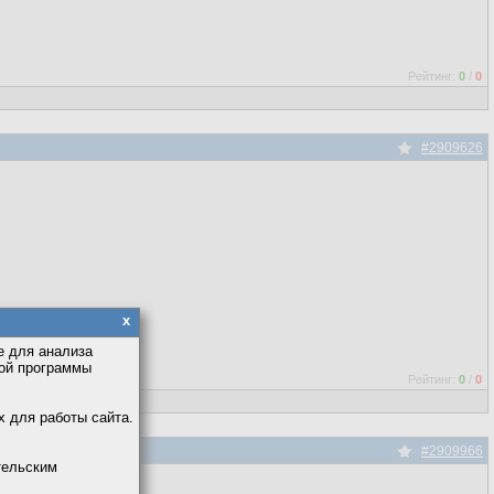
Рейтинг:
0
/
0
#2909626
x
е для анализа
кой программы
Рейтинг:
0
/
0
х для работы сайта.
#2909966
тельским