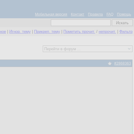
Мобильная версия
Контакт
Правила
FAQ
Помощь
нное
|
Игнор. тему
|
Прикреп. тему
|
Пометить прочит.
/
непрочит.
|
Фильтр
#2868363