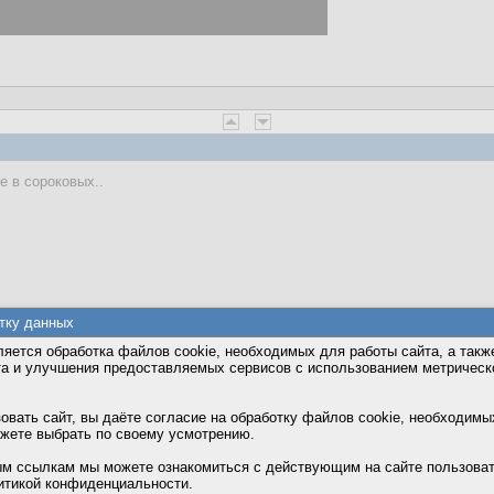
не в сороковых..
тку данных
ами себя выводят на пастбище, сами себя стригут, и сами относят шерсть.
яется обработка файлов cookie, необходимых для работы сайта, а такж
? А пастухи в это время кушают шашлык вместе с волками.
та и улучшения предоставляемых сервисов с использованием метричес
вать сайт, вы даёте согласие на обработку файлов cookie, необходимы
ожете выбрать по своему усмотрению.
м ссылкам мы можете ознакомиться с действующим на сайте пользова
 физика служит только для целей политической пропаганды.
итикой конфиденциальности.