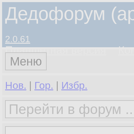
Дедофорум (ар
2.0.61
Планшетная версия
Ко
Меню
Нов.
|
Гор.
|
Избр.