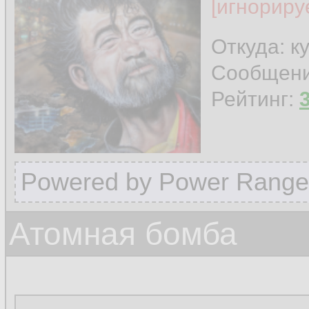
[игнориру
Откуда: к
Сообщен
Рейтинг:
Powered by Power Range
Атомная бомба