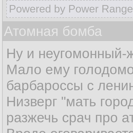
Powered by Power Range
Атомная бомба
Ну и неугомонный-
Мало ему голодомо
барбароссы с лени
Низверг "мать город
разжечь срач про а