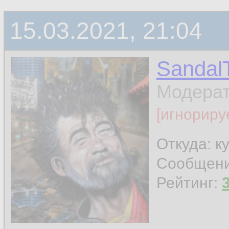
15.03.2021, 21:04
Sandal
Модера
[игнориру
Откуда: к
Сообщен
Рейтинг: