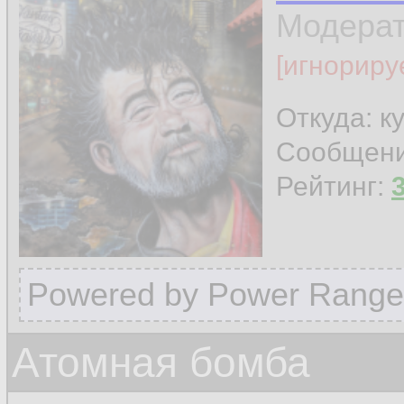
Модера
[игнориру
Откуда: к
Сообщен
Рейтинг:
Powered by Power Range
Атомная бомба