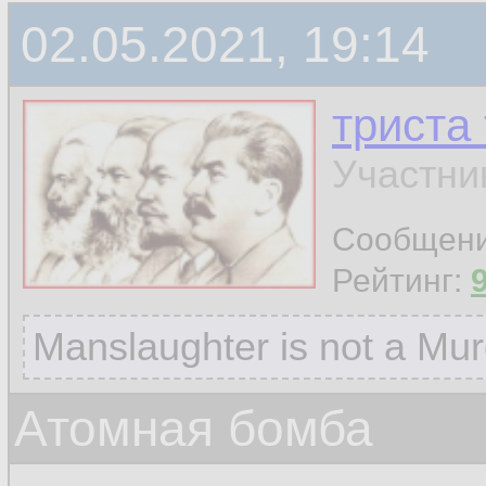
02.05.2021, 19:14
триста
Участни
Сообщен
Рейтинг:
Manslaughter is not a Mur
Атомная бомба