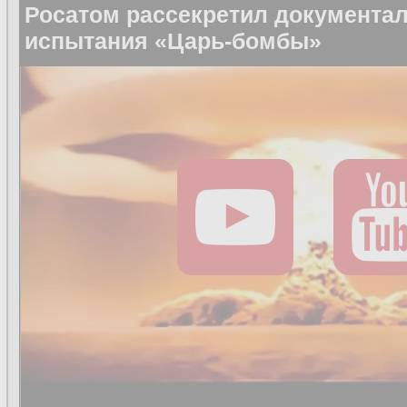
Росатом рассекретил документа
испытания «Царь-бомбы»