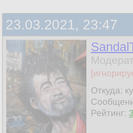
23.03.2021, 23:47
Sandal
Модера
[игнориру
Откуда: к
Сообщен
Рейтинг: