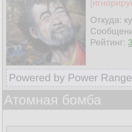
[игнориру
Откуда: к
Сообщен
Рейтинг:
Powered by Power Range
Атомная бомба