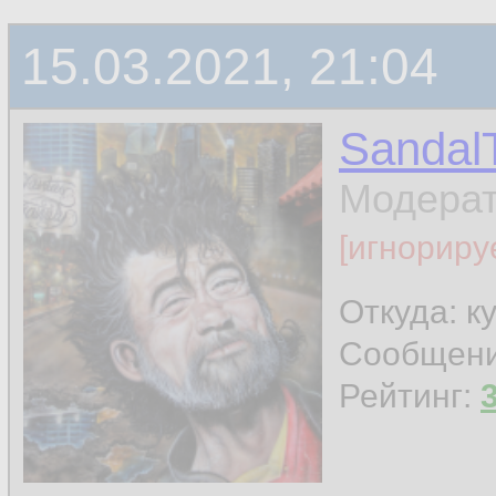
15.03.2021, 21:04
Sandal
Модера
[игнориру
Откуда: к
Сообщен
Рейтинг: