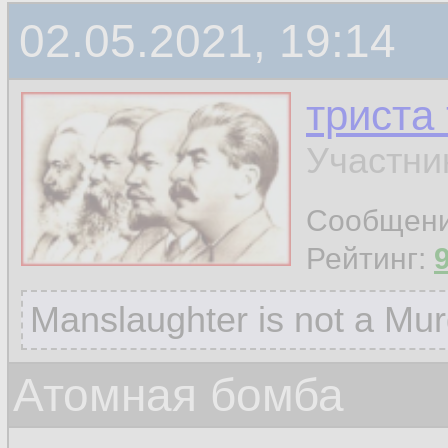
02.05.2021, 19:14
триста
Участни
Сообщен
Рейтинг:
Manslaughter is not a Mur
Атомная бомба