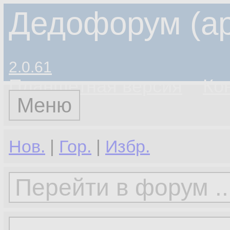
Дедофорум (ар
2.0.61
Планшетная версия
Ко
Меню
Нов.
|
Гор.
|
Избр.