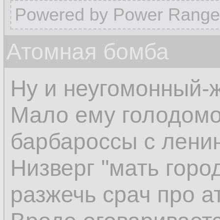
Powered by Power Range
Атомная бомба
Ну и неугомонный-
Мало ему голодомо
барбароссы с лени
Низверг "мать город
разжечь срач про а