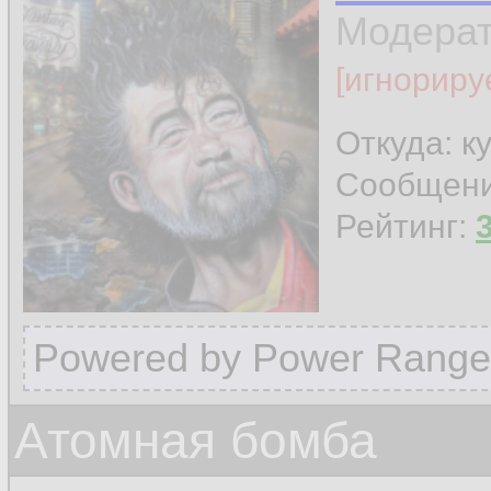
Модера
[игнориру
Откуда: к
Сообщен
Рейтинг:
Powered by Power Range
Атомная бомба