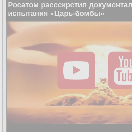
Росатом рассекретил документа
испытания «Царь-бомбы»