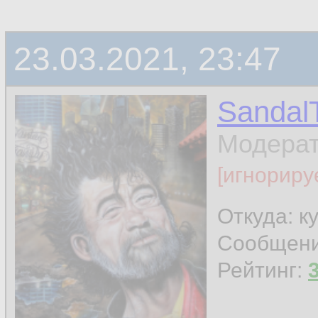
23.03.2021, 23:47
Sandal
Модера
[игнориру
Откуда: к
Сообщен
Рейтинг: