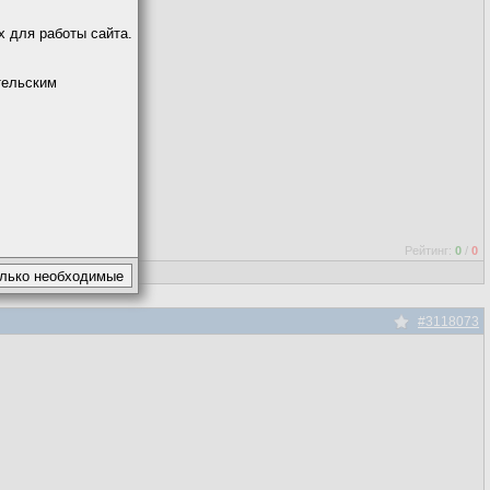
х для работы сайта.
тельским
Рейтинг:
0
/
0
#3118073