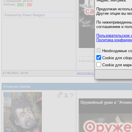
Яндекс.Метрика.
Сообщения:
29 673
Рейтинг:
3567
/
280
Продолжая использо
Другие опции вы м
Powered by Power Rangers
По нижеприведенны
соглашением и пол
Пользовательское 
Политика конфиден
Необходимые co
Cookie для сбор
А вы шо думали, всё так просто?
Cookie для марк
27.06.2021, 22:54
Цитировать для копирования
Атомная бомба
Оружейный уран и "Атомн