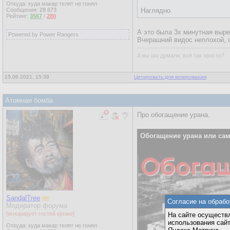
Откуда: куда макар телят не гонял
Сообщения:
29 673
Наглядно.
Рейтинг:
3567
/
280
А это была 3х минутная выре
Powered by Power Rangers
Вчерашний видос неплохой, о
А вы шо думали, всё так просто?
15.06.2021, 15:39
Цитировать для копирования
Атомная бомба
Про обогащение урана.
Обогащение урана или сам
SandalTree
Согласие на обрабо
Модератор форума
[игнорирует гостей кроме]
На сайте осуществл
использования сай
Откуда: куда макар телят не гонял