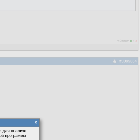
Рейтинг:
0
/
0
#3099864
x
е для анализа
кой программы