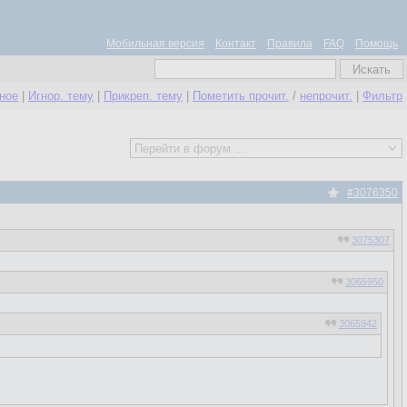
Мобильная версия
Контакт
Правила
FAQ
Помощь
нное
|
Игнор. тему
|
Прикреп. тему
|
Пометить прочит.
/
непрочит.
|
Фильтр
#3076350
3075307
3065950
3065942