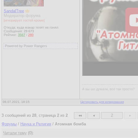
SandalTree
Модератор форума
[игнорирует гостей кроме]
Откуда: куда макар телят не гонял
Сообщения:
29 673
Рейтинг:
3567
/
280
Powered by Power Rangers
А вы шо думали, всё так просто?
06.07.2021, 18:15
Цитировать для копирования
3
сообщений из
28
, страница
2
из
2
2
Форумы
/
Наука и Религия
/
Атомная бомба
Читали тему
(0):