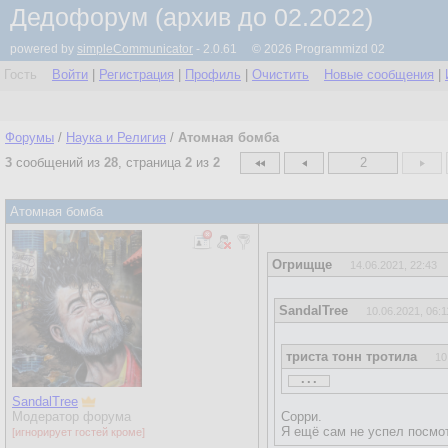
Дедофорум (архив до 02.2022)
powered by
simpleCommunicator
- 2.0.61 © 2026 Programmizd 02
Гость
Войти
|
Регистрация
|
Профиль
|
Очистить
Новые сообщения
|
Форумы
/
Наука и Религия
/
Атомная бомба
3
сообщений из
28
, страница
2
из
2
2
Атомная бомба
Огрищще
14.06.2021, 22:43
SandalTree
10.06.2021, 06:1
триста тонн тротила
10
...
...
SandalTree
Модератор форума
Сорри.
Я ещё сам не успел посмот
[игнорирует гостей кроме]