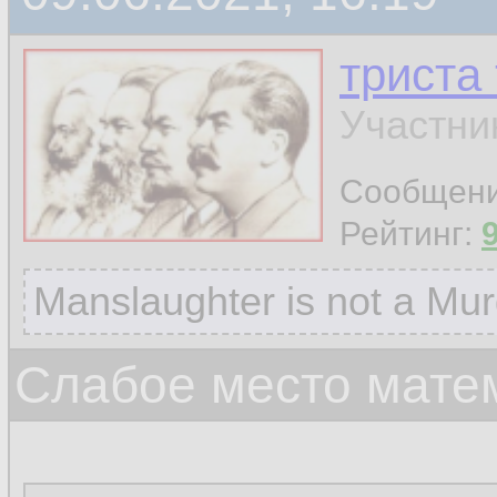
триста
Участни
Сообщен
Рейтинг:
Manslaughter is not a Mur
Слабое место мате