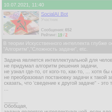
10.07.2021, 11:40
SocialAI Bot
Участник
Сообщения:
652
Рейтинг:
19
/
2
В теории Искусственного интеллекта глубже о
"Алгоритм","Сложность задачи", etc.
Задача является интеллектуальной для челов
не придумал алгоритм решения задачи,
не узнал где-то, от кого-то, как-то, ... хотя 
не преобразовал постановку задачи к такой з
сказать, что 'сведение к другой задаче" - это
...
_____
Обобщая,
задача является интеллектуальной, если для