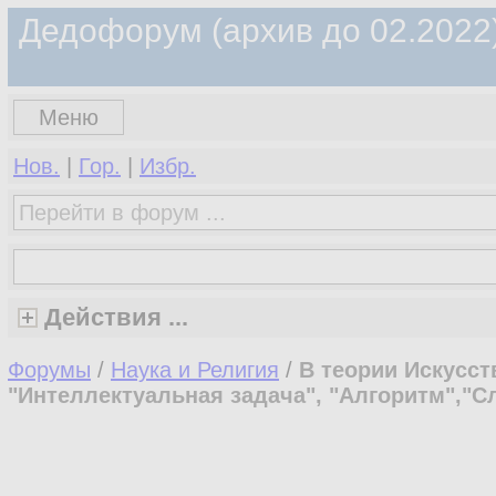
Дедофорум (архив до 02.2022
Меню
Нов.
|
Гор.
|
Избр.
Действия ...
Форумы
/
Наука и Религия
/
В теории Искусст
"Интеллектуальная задача", "Алгоритм","Сл